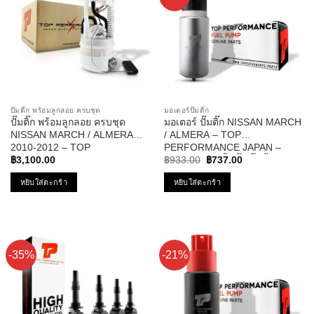
ปั๊มติ๊ก พร้อมลูกลอย ครบชุด
มอเตอร์ปั๊มติ๊ก
ปั๊มติ๊ก พร้อมลูกลอย ครบชุด
มอเตอร์ ปั๊มติ๊ก NISSAN MARCH
NISSAN MARCH / ALMERA
/ ALMERA – TOP
2010-2012 – TOP
PERFORMANCE JAPAN –
Original
Current
PERFORMANCE JAPAN –
TPFN-602 – ปั้มติ๊ก ปั๊มน้ำมัน นิส
฿
3,100.00
฿
933.00
฿
737.00
price
price
TPFN-963 – ปั้มติ๊ก มาร์ช อัลเม
สัน มาร์ช อัลเมร่า
was:
is:
หยิบใส่ตะกร้า
หยิบใส่ตะกร้า
ร่า
฿933.00.
฿737.00.
-35%
-21%