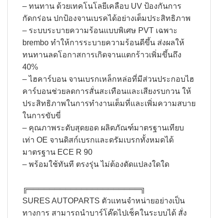
– ทนทาน ด้วยเทคโนโลยีเคลือบ UV ป้องกันการ
กัดกร่อน ปกป้องจานเบรคได้อย่างเต็มประสิทธิภาพ​
– ระบบระบายความร้อนแบบพิเศษ PVT เฉพาะ
brembo ทำให้การระบายความร้อนดีขึ้น ส่งผลให้
ทนทานลดโอกาสการเกิดจานแตกร้าวเพิ่มขึ้นถึง
40%​
– ไฮคาร์บอน จานเบรกเหล็กหล่อที่มีส่วนประกอบไฮ
คาร์บอนช่วยลดการสั่นสะเทือนและเสียงรบกวน ให้
ประสิทธิภาพในการทำงานเต็มที่และเพิ่มความสบาย
ในการขับขี่​
– คุณภาพระดับสุดยอด ผลิตภัณฑ์มาตรฐานเทียบ
เท่า OE จานดิสก์เบรกและดรัมเบรกทั้งหมดได้
มาตรฐาน ECE R 90​
– พร้อมใช้ทันที ตรงรุ่น ไม่ต้องดัดแปลงใดใด​
╔═════════════════════╗​
SURES AUTOPARTS ตัวแทนจำหน่ายอย่างเป็น
ทางการ สามารถนำบาร์โค๊ดไปเช็คในระบบได้ สั่ง