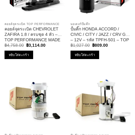
คอยล์จุดระเบิด TOP PERFORMANCE
มอเตอร์ปั๊มติ๊ก
คอยล์จุดระเบิด CHEVROLET
ปั้มติ๊ก HONDA ACCORD /
ZAFIRA 1.8 / ครบชุด 4 หัว –
CIVIC / CITY / JAZZ / CRV G3
TOP PERFORMANCE MADE
– 12V – รหัส TPFH-501 – TOP
Original
Current
Original
Current
IN JAPAN – TPCC-213 – คอยล์
PERFORMANCE
฿
4,758.00
฿
3,114.00
฿
1,027.00
฿
809.00
price
price
price
price
หัวเทียน ซาฟิร่า
was:
is:
was:
is:
หยิบใส่ตะกร้า
หยิบใส่ตะกร้า
฿4,758.00.
฿3,114.00.
฿1,027.00.
฿809.00.