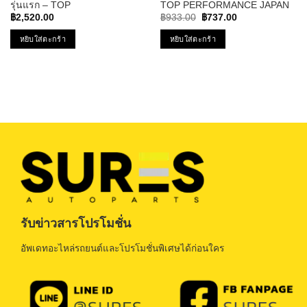
รุ่นแรก – TOP
TOP PERFORMANCE JAPAN
Original
Current
PERFORMANCE JAPAN –
฿
2,520.00
฿
933.00
฿
737.00
price
price
TPFT-992 – ปั้มติ๊ก โตโยต้า วี
was:
is:
หยิบใส่ตะกร้า
หยิบใส่ตะกร้า
ออส
฿933.00.
฿737.00.
รับข่าวสารโปรโมชั่น
อัพเดทอะไหล่รถยนต์และโปรโมชั่นพิเศษได้ก่อนใคร