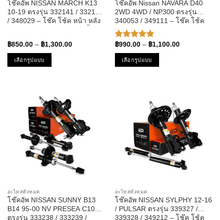
โช๊คอัพ NISSAN MARCH K13
โช๊คอัพ Nissan NAVARA D40
page
page
10-19 ตรงรุ่น 332141 / 332142
2WD 4WD / NP300 ตรงรุ่น
/ 348029 – โช๊ค โช้ค หน้า หลัง
340053 / 349111 – โช๊ค โช้ค
รถยนต์ TWIN TUBE แก๊ส น้ำมัน
หน้า หลัง รถยนต์ นิสสัน นาวาร่า
หนึบ นุ่ม แน่น นิสสัน มาร์ช
นาวารา
Price
Price
฿
850.00
–
฿
1,300.00
฿
990.00
–
฿
1,100.00
ให้คะแนน
range:
range:
5.00
ตั้งแต่
฿850.00
฿990.00
เลือกรูปแบบ
เลือกรูปแบบ
1-5
through
through
คะแนน
฿1,300.00
฿1,100.00
This
This
product
product
has
has
multiple
multiple
variants.
variants.
The
The
options
options
may
may
be
be
chosen
chosen
on
on
the
the
อะไหล่ทั้งหมด
อะไหล่ทั้งหมด
product
product
โช๊คอัพ NISSAN SUNNY B13
โช๊คอัพ NISSAN SYLPHY 12-16
page
page
B14 95-00 NV PRESEA C10
/ PULSAR ตรงรุ่น 339327 /
ตรงรุ่น 333238 / 333239 /
339328 / 349212 – โช๊ค โช้ค