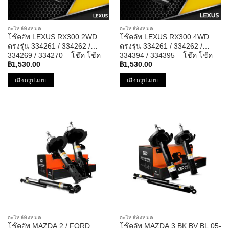
on
on
the
the
อะไหล่ทั้งหมด
อะไหล่ทั้งหมด
product
product
โช๊คอัพ LEXUS RX300 2WD
โช๊คอัพ LEXUS RX300 4WD
page
page
ตรงรุ่น 334261 / 334262 /
ตรงรุ่น 334261 / 334262 /
334269 / 334270 – โช๊ค โช้ค
334394 / 334395 – โช๊ค โช้ค
หน้า หลัง รถยนต์ เล็กซัส ขับสอง
หน้า หลัง รถยนต์ เล็กซัส ขับสี่
฿
1,530.00
฿
1,530.00
เลือกรูปแบบ
เลือกรูปแบบ
This
This
product
product
has
has
multiple
multiple
variants.
variants.
The
The
options
options
may
may
be
be
chosen
chosen
on
on
the
the
อะไหล่ทั้งหมด
อะไหล่ทั้งหมด
product
product
โช๊คอัพ MAZDA 2 / FORD
โช๊คอัพ MAZDA 3 BK BV BL 05-