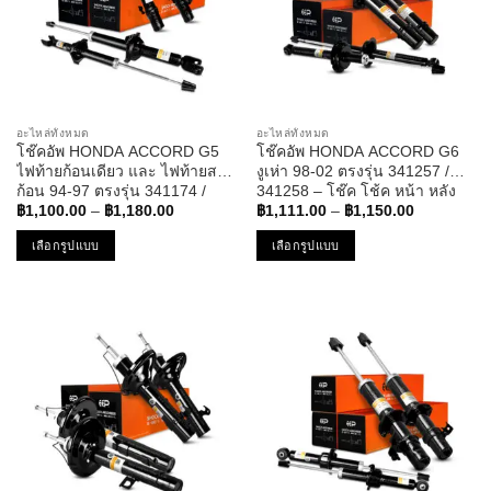
options
options
may
may
be
be
chosen
chosen
on
on
the
the
อะไหล่ทั้งหมด
อะไหล่ทั้งหมด
product
product
โช๊คอัพ HONDA ACCORD G5
โช๊คอัพ HONDA ACCORD G6
page
page
ไฟท้ายก้อนเดียว และ ไฟท้ายสอง
งูเห่า 98-02 ตรงรุ่น 341257 /
ก้อน 94-97 ตรงรุ่น 341174 /
341258 – โช๊ค โช้ค หน้า หลัง
Price
Price
341175 / 341176 – โช๊ค โช้ค
ฮอนด้า แอคคอร์ด
฿
1,100.00
–
฿
1,180.00
฿
1,111.00
–
฿
1,150.00
range:
range:
หน้า หลัง รถยนต์ ฮอนด้า แอค
฿1,100.00
฿1,111.00
เลือกรูปแบบ
เลือกรูปแบบ
คอร์ด
through
through
฿1,180.00
฿1,150.00
This
This
product
product
has
has
multiple
multiple
variants.
variants.
The
The
options
options
may
may
be
be
chosen
chosen