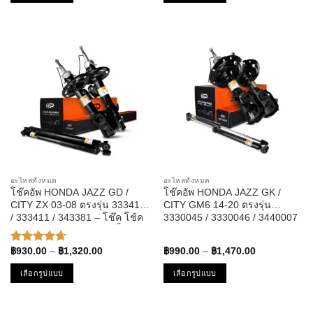
฿1,400.00
This
This
product
product
has
has
multiple
multiple
variants.
variants.
The
The
options
options
may
may
be
be
chosen
chosen
on
on
the
the
อะไหล่ทั้งหมด
อะไหล่ทั้งหมด
product
product
โช๊คอัพ HONDA JAZZ GD /
โช๊คอัพ HONDA JAZZ GK /
page
page
CITY ZX 03-08 ตรงรุ่น 333410
CITY GM6 14-20 ตรงรุ่น
/ 333411 / 343381 – โช๊ค โช้ค
3330045 / 3330046 / 3440007
หน้า หลัง ฮอนด้า แจ๊ส ซิตี้
ตรงรุ่น 100% – โช๊ค โช้ค หน้า
หลัง ฮอนด้า แจ๊ส ซิตตี้
Price
Price
฿
930.00
–
฿
1,320.00
฿
990.00
–
฿
1,470.00
ให้คะแนน
range:
range:
4.67
ตั้งแต่
฿930.00
฿990.00
เลือกรูปแบบ
เลือกรูปแบบ
1-5
through
through
คะแนน
฿1,320.00
฿1,470.00
This
This
product
product