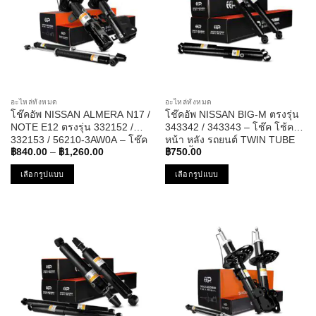
The
The
options
options
may
may
be
be
chosen
chosen
on
on
the
the
อะไหล่ทั้งหมด
อะไหล่ทั้งหมด
product
product
โช๊คอัพ NISSAN ALMERA N17 /
โช๊คอัพ NISSAN BIG-M ตรงรุ่น
page
page
NOTE E12 ตรงรุ่น 332152 /
343342 / 343343 – โช๊ค โช้ค
332153 / 56210-3AW0A – โช๊ค
หน้า หลัง รถยนต์ TWIN TUBE
Price
โช้ค หน้า หลัง นิสสัน อัลเมร่า
แก๊ส น้ำมัน หนึบ นุ่ม แน่น นิสสัน
฿
840.00
–
฿
1,260.00
฿
750.00
range:
โน๊ต
บิ๊กเอ็ม
฿840.00
เลือกรูปแบบ
เลือกรูปแบบ
through
฿1,260.00
This
This
product
product
has
has
multiple
multiple
variants.
variants.
The
The
options
options
may
may
be
be