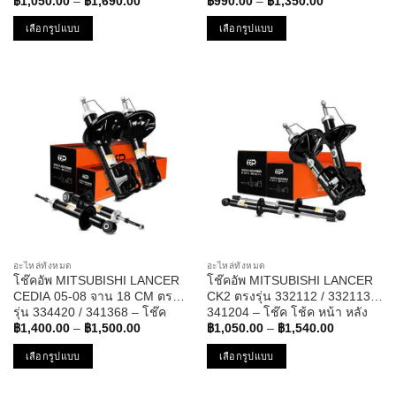
Price
Price
มาสด้า ซีเอ็กซ์
– โช๊ค โช้ค หน้า หลัง รถยนต์ มิต
฿
1,050.00
–
฿
1,690.00
฿
990.00
–
฿
1,350.00
range:
range:
ซูบิชิ แลนเซอร์ ซีเดียร์ ซีเดีย
฿1,050.00
฿990.00
เลือกรูปแบบ
เลือกรูปแบบ
through
through
฿1,690.00
฿1,350.00
This
This
product
product
has
has
multiple
multiple
variants.
variants.
The
The
options
options
may
may
be
be
chosen
chosen
on
on
the
the
อะไหล่ทั้งหมด
อะไหล่ทั้งหมด
product
product
โช๊คอัพ MITSUBISHI LANCER
โช๊คอัพ MITSUBISHI LANCER
page
page
CEDIA 05-08 จาน 18 CM ตรง
CK2 ตรงรุ่น 332112 / 332113 /
รุ่น 334420 / 341368 – โช๊ค
341204 – โช๊ค โช้ค หน้า หลัง
Price
Price
โช้ค หน้า หลัง รถยนต์ มิตซูบิชิ
รถยนต์ มิตซูบิชิ แลนเซอร์ ซีเค
฿
1,400.00
–
฿
1,500.00
฿
1,050.00
–
฿
1,540.00
range:
range:
แลนเซอร์ ซีเดียร์ ซีเดีย
฿1,400.00
฿1,050.00
เลือกรูปแบบ
เลือกรูปแบบ
through
through
฿1,500.00
฿1,540.00
This
This
product
product