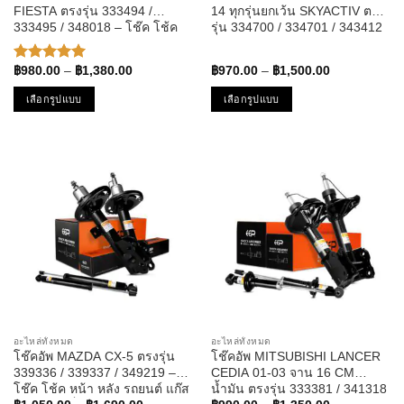
page
page
FIESTA ตรงรุ่น 333494 /
14 ทุกรุ่นยกเว้น SKYACTIV ตรง
333495 / 348018 – โช๊ค โช้ค
รุ่น 334700 / 334701 / 343412
หน้า หลัง แก๊ส มาสด้า สอง ฟ
– โช๊ค โช้ค หน้า หลัง รถยนต์
อร์ด เฟียสต้า
แก๊ส มาสด้า สาม
Price
Price
฿
980.00
–
฿
1,380.00
฿
970.00
–
฿
1,500.00
ให้คะแนน
range:
range:
5.00
ตั้งแต่
฿980.00
฿970.00
เลือกรูปแบบ
เลือกรูปแบบ
1-5
through
through
คะแนน
฿1,380.00
฿1,500.00
This
This
product
product
has
has
multiple
multiple
variants.
variants.
The
The
options
options
may
may
be
be
chosen
chosen
on
on
the
the
อะไหล่ทั้งหมด
อะไหล่ทั้งหมด
product
product
โช๊คอัพ MAZDA CX-5 ตรงรุ่น
โช๊คอัพ MITSUBISHI LANCER
page
page
339336 / 339337 / 349219 –
CEDIA 01-03 จาน 16 CM
โช๊ค โช้ค หน้า หลัง รถยนต์ แก๊ส
น้ำมัน ตรงรุ่น 333381 / 341318