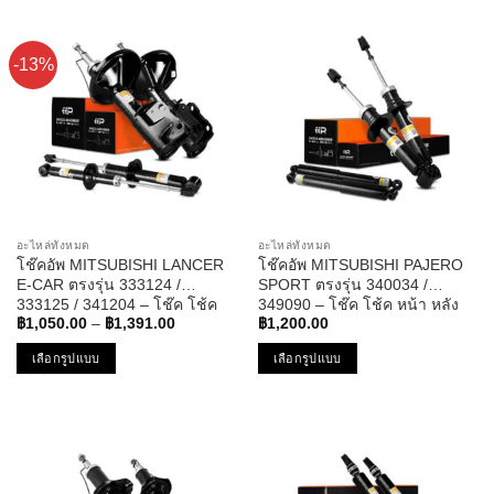
has
has
multiple
multiple
-13%
variants.
variants.
The
The
options
options
may
may
be
be
chosen
chosen
on
on
the
the
อะไหล่ทั้งหมด
อะไหล่ทั้งหมด
product
product
โช๊คอัพ MITSUBISHI LANCER
โช๊คอัพ MITSUBISHI PAJERO
page
page
E-CAR ตรงรุ่น 333124 /
SPORT ตรงรุ่น 340034 /
333125 / 341204 – โช๊ค โช้ค
349090 – โช๊ค โช้ค หน้า หลัง
Price
หน้า หลัง รถยนต์ มิตซูบิชิ แลน
รถยนต์ มิตซูบิชิ ปาเจโร่ สปอร์ท
฿
1,050.00
–
฿
1,391.00
฿
1,200.00
range:
เซอร์ อีคาร์
฿1,050.00
เลือกรูปแบบ
เลือกรูปแบบ
through
฿1,391.00
This
This
product
product
has
has
multiple
multiple
variants.
variants.