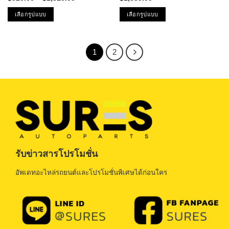
range:
5.00
ตั้งแต่
฿920.00
เลือกรูปแบบ
เลือกรูปแบบ
1-5
through
คะแนน
฿1,310.00
This
This
product
product
has
has
1
2
multiple
multiple
variants.
variants.
The
The
options
options
may
may
be
be
chosen
chosen
on
on
the
the
รับข่าวสารโปรโมชั่น
product
product
page
page
อัพเดทอะไหล่รถยนต์และโปรโมชั่นพิเศษได้ก่อนใคร