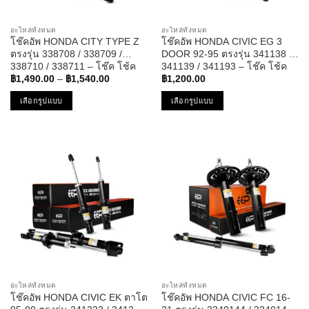
on
on
the
the
อะไหล่ทั้งหมด
อะไหล่ทั้งหมด
product
product
โช๊คอัพ HONDA CITY TYPE Z
โช๊คอัพ HONDA CIVIC EG 3
page
page
ตรงรุ่น 338708 / 338709 /
DOOR 92-95 ตรงรุ่น 341138 /
338710 / 338711 – โช๊ค โช้ค
341139 / 341193 – โช๊ค โช้ค
Price
หน้า หลัง รถยนต์ TWIN TUBE
หน้า หลัง รถยนต์ ฮอนด้า ซีวิค ซี
฿
1,490.00
–
฿
1,540.00
฿
1,200.00
range:
แก๊ส น้ำมัน หนึบ นุ่ม แน่น
วิก 3ประตู
฿1,490.00
เลือกรูปแบบ
เลือกรูปแบบ
ฮอนด้า ซิตี้
through
฿1,540.00
This
This
product
product
has
has
multiple
multiple
variants.
variants.
The
The
options
options
may
may
be
be
chosen
chosen
on
on
the
the
อะไหล่ทั้งหมด
อะไหล่ทั้งหมด
product
product
โช๊คอัพ HONDA CIVIC EK ตาโต
โช๊คอัพ HONDA CIVIC FC 16-
page
page