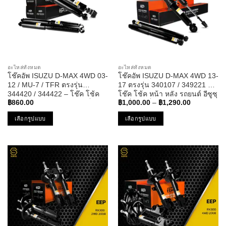
options
options
may
may
be
be
chosen
chosen
on
on
the
the
อะไหล่ทั้งหมด
อะไหล่ทั้งหมด
product
product
โช๊คอัพ ISUZU D-MAX 4WD 03-
โช๊คอัพ ISUZU D-MAX 4WD 13-
page
page
12 / MU-7 / TFR ตรงรุ่น
17 ตรงรุ่น 340107 / 349221 –
344420 / 344422 – โช๊ค โช้ค
โช๊ค โช้ค หน้า หลัง รถยนต์ อีซูซุ
Price
หน้า หลัง รถยนต์ อีซูซุ ดีแม็ค ดี
ดีแม็ค ดีแม็ก ดีแมก
฿
860.00
฿
1,000.00
–
฿
1,290.00
range:
แม็ก ดีแมก มิว
฿1,000.00
เลือกรูปแบบ
เลือกรูปแบบ
through
฿1,290.00
This
This
product
product
has
has
multiple
multiple
variants.
variants.
The
The
options
options
may
may
be
be
chosen
chosen