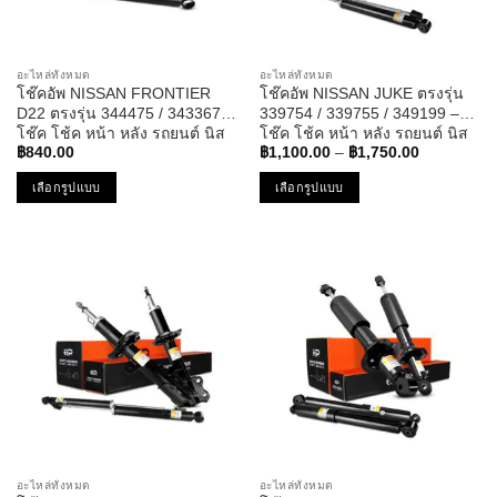
chosen
chosen
on
on
the
the
อะไหล่ทั้งหมด
อะไหล่ทั้งหมด
product
product
โช๊คอัพ NISSAN FRONTIER
โช๊คอัพ NISSAN JUKE ตรงรุ่น
page
page
D22 ตรงรุ่น 344475 / 343367 –
339754 / 339755 / 349199 –
โช๊ค โช้ค หน้า หลัง รถยนต์ นิส
โช๊ค โช้ค หน้า หลัง รถยนต์ นิส
Price
สัน ฟรอนเทียร์
สัน จู๊ก จู๊ค
฿
840.00
฿
1,100.00
–
฿
1,750.00
range:
฿1,100.00
เลือกรูปแบบ
เลือกรูปแบบ
through
฿1,750.00
This
This
product
product
has
has
multiple
multiple
variants.
variants.
The
The
options
options
may
may
be
be
chosen
chosen
on
on
the
the
อะไหล่ทั้งหมด
อะไหล่ทั้งหมด
product
product