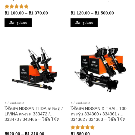
341194 / 341186 – โช๊ค โช้ค
หน้า หลัง นิสสัน ซิลฟี่ พัลซ่า
หน้า หลัง นิสสัน ซันนี่
Price
Price
฿
1,100.00
–
฿
1,370.00
฿
1,120.00
–
฿
1,500.00
ให้คะแนน
range:
range:
5.00
ตั้งแต่
฿1,100.00
฿1,120.00
เลือกรูปแบบ
เลือกรูปแบบ
1-5
through
through
คะแนน
฿1,370.00
฿1,500.00
This
This
product
product
has
has
multiple
multiple
variants.
variants.
The
The
options
options
may
may
be
be
chosen
chosen
on
on
the
the
อะไหล่ทั้งหมด
อะไหล่ทั้งหมด
product
product
โช๊คอัพ NISSAN TIIDA 5ประตู /
โช๊คอัพ NISSAN X-TRAIL T30
page
page
LIVINA ตรงรุ่น 333472 /
ตรงรุ่น 334360 / 334361 /
333473 / 343465 – โช๊ค โช้ค
334362 / 334363 – โช๊ค โช้ค
หน้า หลัง รถยนต์ นิสสัน ทีด้า ลิวิ
หน้า หลัง รถยนต์ แก๊ส นิสสัน
นา
เอ็กซ์เทรล เอกเทรล
Price
฿
920.00
–
฿
1,310.00
฿
1,580.00
ให้คะแนน