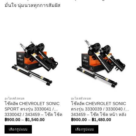
มั่นใจ นุ่มนวลทุกการสัมผัส
โช๊ค , โช๊คอัพ , ราคา , โช๊ครถยนต์ , โช๊คกระบะ , โช๊คอัพแก๊ส , โช๊คแก๊ส , โช๊คหน้า , โช๊คหลัง , shock ,
shock absorber , โช้ค ราคา , โช๊ค top , โช๊ค sures
อะไหล่ทั้งหมด
อะไหล่ทั้งหมด
โช๊คอัพ CHEVROLET SONIC
โช๊คอัพ CHEVROLET SONIC
SPORT ตรงรุ่น 3330041 /
ตรงรุ่น 3330039 / 3330040 /
3330042 / 343459 – โช๊ค โช้ค
343459 – โช๊ค โช้ค หน้า หลัง
Price
Price
หน้า หลัง รถยนต์ เชฟโรเลต
รถยนต์ เชฟโรเลต โซนิค
฿
900.00
–
฿
1,540.00
฿
900.00
–
฿
1,480.00
range:
range:
โซนิค สปอร์ต
฿900.00
฿900.00
เลือกรูปแบบ
เลือกรูปแบบ
through
through
฿1,540.00
฿1,480.00