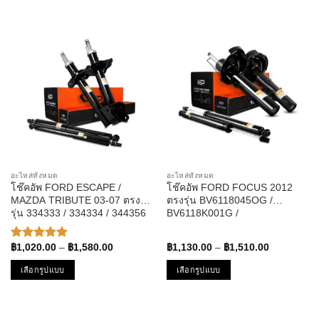
This
This
product
product
has
has
multiple
multiple
variants.
variants.
The
The
options
options
may
may
be
be
chosen
chosen
on
on
the
the
อะไหล่ทั้งหมด
อะไหล่ทั้งหมด
product
product
โช๊คอัพ FORD ESCAPE /
โช๊คอัพ FORD FOCUS 2012
page
page
MAZDA TRIBUTE 03-07 ตรง
ตรงรุ่น BV6118045OG /
รุ่น 334333 / 334334 / 344356
BV6118K001G /
– โช๊ค โช้ค หน้า หลัง รถยนต์ ฟ
BV6118080GBB – โช๊ค โช้ค
อร์ด เอสเคป มาสด้า ทริบิวต์
หน้า หลัง รถยนต์ ฟอร์ด โฟกัส
Price
Price
฿
1,020.00
–
฿
1,580.00
฿
1,130.00
–
฿
1,510.00
ให้คะแนน
range:
range:
5.00
ตั้งแต่
฿1,020.00
฿1,130.00
เลือกรูปแบบ
เลือกรูปแบบ
1-5
through
through
คะแนน
฿1,580.00
฿1,510.00
This
This
product
product
has
has