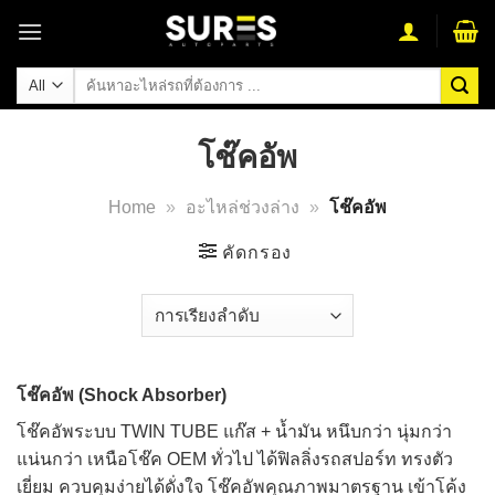
Skip
to
content
ค้นหา:
โช๊คอัพ
Home
»
อะไหล่ช่วงล่าง
»
โช๊คอัพ
คัดกรอง
โช๊คอัพ (Shock Absorber)
โช๊คอัพ
ระบบ TWIN TUBE แก๊ส + น้ำมัน หนึบกว่า นุ่มกว่า
แน่นกว่า เหนือโช๊ค OEM ทั่วไป ได้ฟิลลิ่งรถสปอร์ท ทรงตัว
เยี่ยม ควบคุมง่ายได้ดั่งใจ โช๊คอัพคุณภาพมาตรฐาน เข้าโค้ง