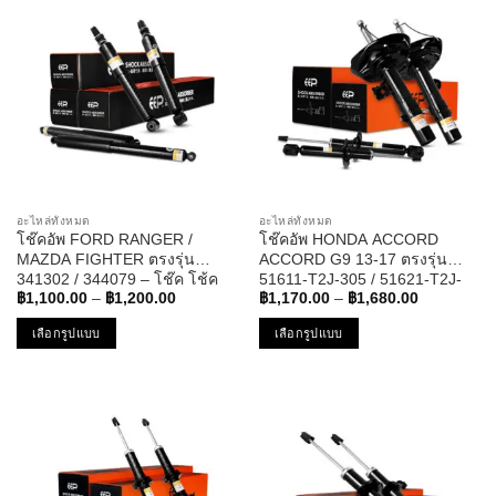
multiple
multiple
variants.
variants.
The
The
options
options
may
may
be
be
chosen
chosen
on
on
the
the
อะไหล่ทั้งหมด
อะไหล่ทั้งหมด
product
product
โช๊คอัพ FORD RANGER /
โช๊คอัพ HONDA ACCORD
page
page
MAZDA FIGHTER ตรงรุ่น
ACCORD G9 13-17 ตรงรุ่น
341302 / 344079 – โช๊ค โช้ค
51611-T2J-305 / 51621-T2J-
Price
Price
หน้า หลัง รถยนต์ ฟอร์ด เรนเจอร์
305 / 52611-T2J-305 – โช๊ค
฿
1,100.00
–
฿
1,200.00
฿
1,170.00
–
฿
1,680.00
range:
range:
มาสด้า ไฟเตอร์
โช้ค หน้า หลัง ฮอนด้า แอคคอร์ด
฿1,100.00
฿1,170.00
เลือกรูปแบบ
เลือกรูปแบบ
through
through
฿1,200.00
฿1,680.00
This
This
product
product
has
has
multiple
multiple
variants.
variants.
The
The