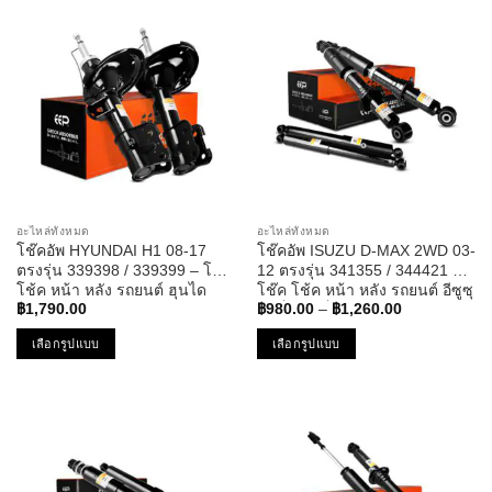
has
has
multiple
multiple
variants.
variants.
The
The
options
options
may
may
be
be
chosen
chosen
on
on
the
the
อะไหล่ทั้งหมด
อะไหล่ทั้งหมด
product
product
โช๊คอัพ HYUNDAI H1 08-17
โช๊คอัพ ISUZU D-MAX 2WD 03-
page
page
ตรงรุ่น 339398 / 339399 – โช๊ค
12 ตรงรุ่น 341355 / 344421 –
โช้ค หน้า หลัง รถยนต์ ฮุนได
โช๊ค โช้ค หน้า หลัง รถยนต์ อีซูซุ
Price
ดีแม็ค ดีแม็ก ดีแมก ขับสอง
฿
1,790.00
฿
980.00
–
฿
1,260.00
range:
฿980.00
เลือกรูปแบบ
เลือกรูปแบบ
through
฿1,260.00
This
This
product
product
has
has
multiple
multiple
variants.
variants.
The
The