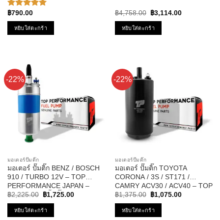
ของแท้100% MADE IN JAPAN
หัวเทียน ซาฟิร่า
Original
Current
฿
790.00
฿
4,758.00
฿
3,114.00
ให้คะแนน
price
price
5.00
ตั้งแต่
was:
is:
หยิบใส่ตะกร้า
หยิบใส่ตะกร้า
1-5
฿4,758.00.
฿3,114.00.
คะแนน
-22%
-22%
มอเตอร์ปั๊มติ๊ก
มอเตอร์ปั๊มติ๊ก
มอเตอร์ ปั๊มติ๊ก BENZ / BOSCH
มอเตอร์ ปั๊มติ๊ก TOYOTA
910 / TURBO 12V – TOP
CORONA / 3S / ST171 /
PERFORMANCE JAPAN –
CAMRY ACV30 / ACV40 – TOP
Original
Current
Original
Current
TPFB-302 – ปั้มติ๊ก ในถัง เบนซ์
PERFORMANCE JAPAN TPFT-
฿
2,225.00
฿
1,725.00
฿
1,375.00
฿
1,075.00
price
price
price
price
บอส นอกถัง
003 – ปั้มติ๊ก แคมรี่
was:
is:
was:
is:
หยิบใส่ตะกร้า
หยิบใส่ตะกร้า
฿2,225.00.
฿1,725.00.
฿1,375.00.
฿1,075.00.