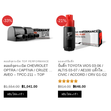
-33%
-21%
คอยล์จุดระเบิด TOP PERFORMANCE
มอเตอร์ปั๊มติ๊ก
คอยล์จุดระเบิด CHEVROLET
ปั้มติ๊ก TOYOTA VIOS 03-06 /
OPTRA / CAPTIVA / CRUZE /
ALTIS 03-07 / AE100 ปลั๊กใหญ่ /
AVEO – TPCC-211 – TOP
CIVIC / ACCORD / CRV G1-G2
PERFORMANCE – คอยล์หัว
รหัส TPFT-004 – TOP
เทียน ออฟต้า อาวีโอ้ ครูซ
PERFPRMANCE JAPAN
Original
Current
Original
Current
฿
1,554.00
฿
1,041.00
฿
814.00
฿
646.00
ให้คะแนน
price
price
price
price
5.00
ตั้งแต่
was:
is:
was:
is:
หยิบใส่ตะกร้า
หยิบใส่ตะกร้า
1-5
฿1,554.00.
฿1,041.00.
฿814.00.
฿646.00.
คะแนน