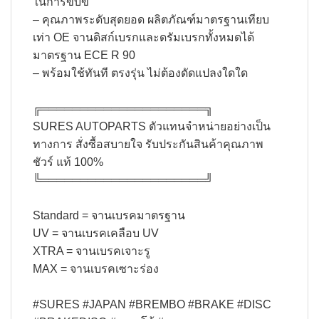
ในการขับขี่​
– คุณภาพระดับสุดยอด ผลิตภัณฑ์มาตรฐานเทียบ
เท่า OE จานดิสก์เบรกและดรัมเบรกทั้งหมดได้
มาตรฐาน ECE R 90​
– พร้อมใช้ทันที ตรงรุ่น ไม่ต้องดัดแปลงใดใด​
╔═════════════════════╗​
SURES AUTOPARTS ตัวแทนจำหน่ายอย่างเป็น
ทางการ สั่งซื้อสบายใจ รับประกันสินค้าคุณภาพ
ชัวร์ แท้ 100%​
╚═════════════════════╝​
Standard = จานเบรคมาตรฐาน​
UV = จานเบรคเคลือบ UV​
XTRA = จานเบรคเจาะรู​
MAX = จานเบรคเซาะร่อง​
#SURES #JAPAN #BREMBO #BRAKE #DISC