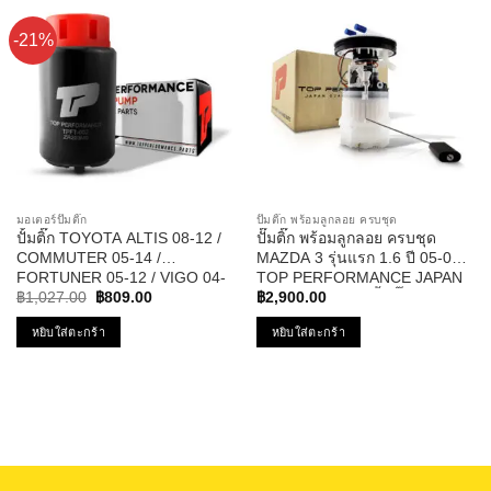
-21%
มอเตอร์ปั๊มติ๊ก
ปั๊มติ๊ก พร้อมลูกลอย ครบชุด
ปั้มติ๊ก TOYOTA ALTIS 08-12 /
ปั๊มติ๊ก พร้อมลูกลอย ครบชุด
COMMUTER 05-14 /
MAZDA 3 รุ่นแรก 1.6 ปี 05-09 –
FORTUNER 05-12 / VIGO 04-
TOP PERFORMANCE JAPAN
Original
Current
11 / VIOS 08-10 / YARIS 06-10
– TPFMZ-912 – ปั้มติ๊ก มาสด้า
฿
1,027.00
฿
809.00
฿
2,900.00
price
price
12V รหัส TPFT-002 – TOP
สาม
was:
is:
หยิบใส่ตะกร้า
หยิบใส่ตะกร้า
PERFORMANCE JAPAN
฿1,027.00.
฿809.00.