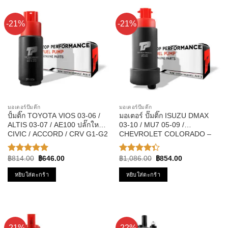
-21%
-21%
มอเตอร์ปั๊มติ๊ก
มอเตอร์ปั๊มติ๊ก
ปั้มติ๊ก TOYOTA VIOS 03-06 /
มอเตอร์ ปั๊มติ๊ก ISUZU DMAX
ALTIS 03-07 / AE100 ปลั๊กใหญ่ /
03-10 / MU7 05-09 /
CIVIC / ACCORD / CRV G1-G2
CHEVROLET COLORADO –
รหัส TPFT-004 – TOP
TOP PERFORMANCE JAPAN
PERFPRMANCE JAPAN
– TPFI-201 – ปั้มติ๊ก ดีแม็ก
Original
Current
Original
Current
฿
814.00
฿
646.00
฿
1,086.00
฿
854.00
ให้คะแนน
ให้
price
price
price
price
5.00
ตั้งแต่
คะแนน
was:
is:
was:
is:
หยิบใส่ตะกร้า
หยิบใส่ตะกร้า
1-5
4.33
฿814.00.
฿646.00.
฿1,086.00.
฿854.00.
คะแนน
ตั้งแต่ 1-5
คะแนน
-21%
-22%