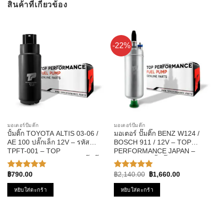
สินค้าที่เกี่ยวข้อง
-22%
มอเตอร์ปั๊มติ๊ก
มอเตอร์ปั๊มติ๊ก
ปั้มติ๊ก TOYOTA ALTIS 03-06 /
มอเตอร์ ปั๊มติ๊ก BENZ W124 /
AE 100 ปลั๊กเล็ก 12V – รหัส
BOSCH 911 / 12V – TOP
TPFT-001 – TOP
PERFORMANCE JAPAN –
PERFORMANCE มอเตอร์ปั๊มติ๊ก
TPFB-301 – ปั้มติ๊ก ในถัง เบนซ์
ของแท้100% MADE IN JAPAN
บอส นอกถัง
Original
Current
฿
790.00
฿
2,140.00
฿
1,660.00
ให้คะแนน
ให้คะแนน
price
price
5.00
ตั้งแต่
5.00
ตั้งแต่
was:
is:
หยิบใส่ตะกร้า
หยิบใส่ตะกร้า
1-5
1-5
฿2,140.00.
฿1,660.00.
คะแนน
คะแนน