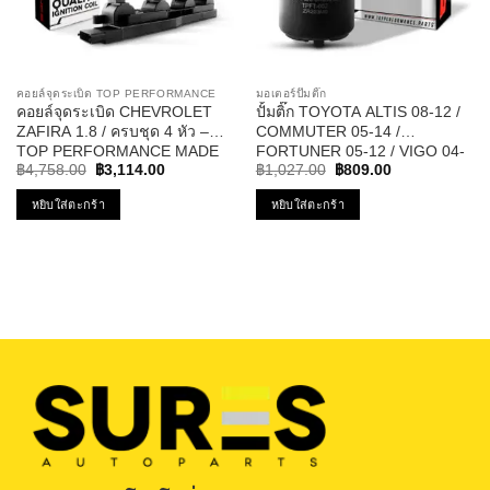
คอยล์จุดระเบิด TOP PERFORMANCE
มอเตอร์ปั๊มติ๊ก
คอยล์จุดระเบิด CHEVROLET
ปั้มติ๊ก TOYOTA ALTIS 08-12 /
ZAFIRA 1.8 / ครบชุด 4 หัว –
COMMUTER 05-14 /
TOP PERFORMANCE MADE
FORTUNER 05-12 / VIGO 04-
Original
Current
Original
Current
IN JAPAN – TPCC-213 – คอยล์
11 / VIOS 08-10 / YARIS 06-10
฿
4,758.00
฿
3,114.00
฿
1,027.00
฿
809.00
price
price
price
price
หัวเทียน ซาฟิร่า
12V รหัส TPFT-002 – TOP
was:
is:
was:
is:
หยิบใส่ตะกร้า
หยิบใส่ตะกร้า
PERFORMANCE JAPAN
฿4,758.00.
฿3,114.00.
฿1,027.00.
฿809.00.