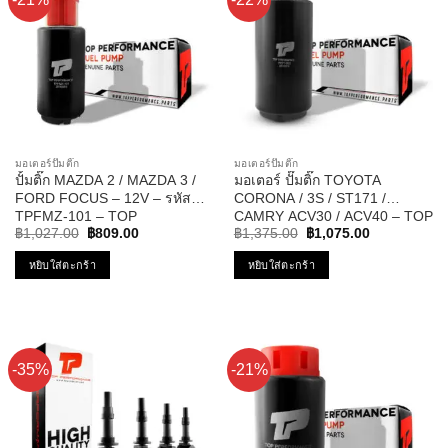
มอเตอร์ปั๊มติ๊ก
มอเตอร์ปั๊มติ๊ก
ปั้มติ๊ก MAZDA 2 / MAZDA 3 /
มอเตอร์ ปั๊มติ๊ก TOYOTA
FORD FOCUS – 12V – รหัส
CORONA / 3S / ST171 /
TPFMZ-101 – TOP
CAMRY ACV30 / ACV40 – TOP
Original
Current
Original
Current
PERFORMANCE JAPAN
PERFORMANCE JAPAN TPFT-
฿
1,027.00
฿
809.00
฿
1,375.00
฿
1,075.00
price
price
price
price
003 – ปั้มติ๊ก แคมรี่
was:
is:
was:
is:
หยิบใส่ตะกร้า
หยิบใส่ตะกร้า
฿1,027.00.
฿809.00.
฿1,375.00.
฿1,075.00.
-35%
-21%