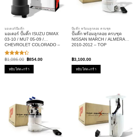
มอเตอร์ปั๊มติ๊ก
ปั๊มติ๊ก พร้อมลูกลอย ครบชุด
มอเตอร์ ปั๊มติ๊ก ISUZU DMAX
ปั๊มติ๊ก พร้อมลูกลอย ครบชุด
03-10 / MU7 05-09 /
NISSAN MARCH / ALMERA
CHEVROLET COLORADO –
2010-2012 – TOP
TOP PERFORMANCE JAPAN
PERFORMANCE JAPAN –
– TPFI-201 – ปั้มติ๊ก ดีแม็ก
TPFN-963 – ปั้มติ๊ก มาร์ช อัลเม
Original
Current
฿
1,086.00
฿
854.00
฿
3,100.00
ให้
ร่า
price
price
คะแนน
was:
is:
หยิบใส่ตะกร้า
หยิบใส่ตะกร้า
4.33
฿1,086.00.
฿854.00.
ตั้งแต่ 1-5
คะแนน