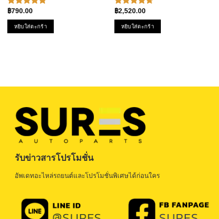
ของแท้100% MADE IN JAPAN
TPFT-993 – ปั้มติ๊ก โตโยต้า
฿
790.00
฿
2,520.00
ให้คะแนน
ให้คะแนน
แคมรี่
5.00
ตั้งแต่
4.67
ตั้งแต่
หยิบใส่ตะกร้า
หยิบใส่ตะกร้า
1-5
1-5
คะแนน
คะแนน
รับข่าวสารโปรโมชั่น
อัพเดทอะไหล่รถยนต์และโปรโมชั่นพิเศษได้ก่อนใคร