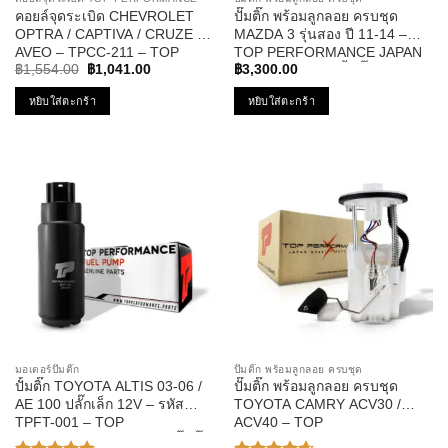
คอยล์จุดระเบิด CHEVROLET
ปั๊มติ๊ก พร้อมลูกลอย ครบชุด
OPTRA / CAPTIVA / CRUZE /
MAZDA 3 รุ่นสอง ปี 11-14 –
AVEO – TPCC-211 – TOP
TOP PERFORMANCE JAPAN
Original
Current
PERFORMANCE – คอยล์หัว
– TPFMZ-913 – ปั้มติ๊ก มาสด้า
฿
1,554.00
฿
1,041.00
฿
3,300.00
price
price
เทียน ออฟต้า อาวีโอ้ ครูซ
สาม
was:
is:
หยิบใส่ตะกร้า
หยิบใส่ตะกร้า
฿1,554.00.
฿1,041.00.
มอเตอร์ปั๊มติ๊ก
ปั๊มติ๊ก พร้อมลูกลอย ครบชุด
ปั้มติ๊ก TOYOTA ALTIS 03-06 /
ปั๊มติ๊ก พร้อมลูกลอย ครบชุด
AE 100 ปลั๊กเล็ก 12V – รหัส
TOYOTA CAMRY ACV30 /
TPFT-001 – TOP
ACV40 – TOP
PERFORMANCE มอเตอร์ปั๊มติ๊ก
PERFORMANCE JAPAN –