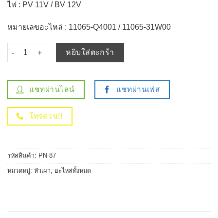
ไฟ : PV 11V / BV 12V
หมายเลขอะไหล่ : 11065-Q4001 / 11065-31W00
จำนวน หัวเผา PN-87 - NISSAN CEDRIC / DATSUN SD20 SD22 ตรงรุ
หยิบใส่ตะกร้า
แชทผ่านไลน์
แชทผ่านเฟส
โทรด่วน!!
รหัสสินค้า:
PN-87
หมวดหมู่:
หัวเผา
,
อะไหล่ทั้งหมด