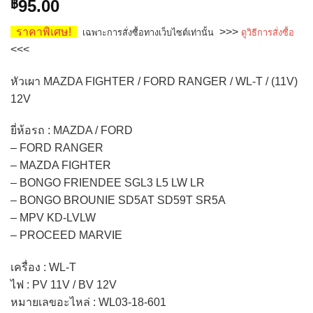
95.00
฿
5.00
จาก 5
คะแนนเต็ม
บน
การให้
ราคาพิเศษ!
>>>
เฉพาะการสั่งซื้อทางเว็บไซต์เท่านั้น
ดูวิธีการสั่งซื้อ
คะแนน
<<<
ของลูกค้า
หัวเผา MAZDA FIGHTER / FORD RANGER / WL-T / (11V)
12V
ยี่ห้อรถ : MAZDA / FORD
– FORD RANGER
– MAZDA FIGHTER
– BONGO FRIENDEE SGL3 L5 LW LR
– BONGO BROUNIE SD5AT SD59T SR5A
– MPV KD-LVLW
– PROCEED MARVIE
เครื่อง : WL-T
ไฟ : PV 11V / BV 12V
หมายเลขอะไหล่ : WL03-18-601