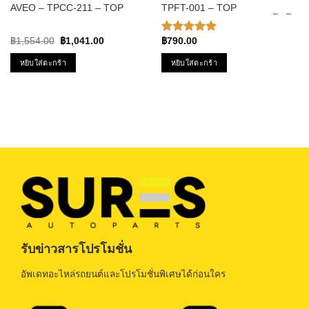
AVEO – TPCC-211 – TOP
TPFT-001 – TOP
PERFORMANCE – คอยล์หัว
PERFORMANCE มอเตอร์ปั๊มติ๊ก
เทียน ออฟต้า อาวีโอ้ ครูซ
ของแท้100% MADE IN JAPAN
Original
Current
฿
1,554.00
฿
1,041.00
฿
790.00
ให้คะแนน
price
price
5.00
ตั้งแต่
was:
is:
หยิบใส่ตะกร้า
หยิบใส่ตะกร้า
1-5
฿1,554.00.
฿1,041.00.
คะแนน
รับข่าวสารโปรโมชั่น
อัพเดทอะไหล่รถยนต์และโปรโมชั่นพิเศษได้ก่อนใคร