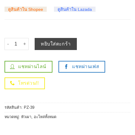
ดูสินค้าใน Shopee
ดูสินค้าใน Lazada
จำนวน หัวเผา MAZDA FIGHTER / FORD RANGER / WL-T / (11V) 1
หยิบใส่ตะกร้า
แชทผ่านไลน์
แชทผ่านเฟส
โทรด่วน!!
รหัสสินค้า:
PZ-39
หมวดหมู่:
หัวเผา
,
อะไหล่ทั้งหมด