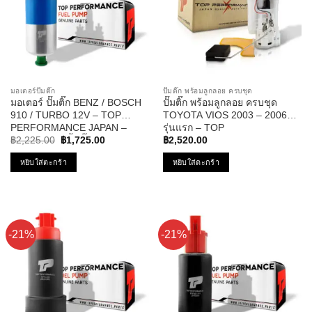
มอเตอร์ปั๊มติ๊ก
ปั๊มติ๊ก พร้อมลูกลอย ครบชุด
มอเตอร์ ปั๊มติ๊ก BENZ / BOSCH
ปั๊มติ๊ก พร้อมลูกลอย ครบชุด
910 / TURBO 12V – TOP
TOYOTA VIOS 2003 – 2006
PERFORMANCE JAPAN –
รุ่นแรก – TOP
Original
Current
TPFB-302 – ปั้มติ๊ก ในถัง เบนซ์
PERFORMANCE JAPAN –
฿
2,225.00
฿
1,725.00
฿
2,520.00
price
price
บอส นอกถัง
TPFT-992 – ปั้มติ๊ก โตโยต้า วี
was:
is:
หยิบใส่ตะกร้า
หยิบใส่ตะกร้า
ออส
฿2,225.00.
฿1,725.00.
-21%
-21%