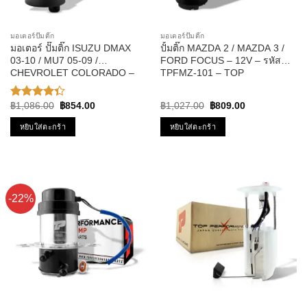
มอเตอร์ปั๊มติ๊ก
มอเตอร์ปั๊มติ๊ก
มอเตอร์ ปั๊มติ๊ก ISUZU DMAX
ปั้มติ๊ก MAZDA 2 / MAZDA 3 /
03-10 / MU7 05-09 /
FORD FOCUS – 12V – รหัส
CHEVROLET COLORADO –
TPFMZ-101 – TOP
TOP PERFORMANCE JAPAN
PERFORMANCE JAPAN
– TPFI-201 – ปั้มติ๊ก ดีแม็ก
Original
Current
Original
Current
฿
1,086.00
฿
854.00
฿
1,027.00
฿
809.00
ให้
price
price
price
price
คะแนน
was:
is:
was:
is:
หยิบใส่ตะกร้า
หยิบใส่ตะกร้า
4.33
฿1,086.00.
฿854.00.
฿1,027.00.
฿809.00.
ตั้งแต่ 1-5
คะแนน
-22%