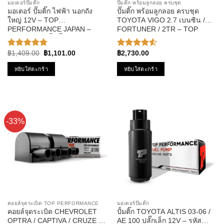
มอเตอร์ปั๊มติ๊ก
ปั๊มติ๊ก พร้อมลูกลอย ครบชุด
มอเตอร์ ปั๊มติ๊ก ไฟฟ้า นอกถัง
ปั๊มติ๊ก พร้อมลูกลอย ครบชุด
ใหญ่ 12V – TOP
TOYOTA VIGO 2.7 เบนซิน /
PERFORMANCE JAPAN –
FORTUNER / 2TR – TOP
TPFB-304 – ปั้มติ๊ก BOSCH
PERFORMANCE JAPAN –
ดัดแปลงใส่รถได้ทุกยี่ห้อ
TPFT-991 – ปั้มติ๊ก วีโก้
Original
Current
฿
1,409.00
฿
1,101.00
฿
2,730.00
ให้คะแนน
ให้คะแนน
price
price
4.86
ตั้งแต่
4.50
was:
is:
หยิบใส่ตะกร้า
หยิบใส่ตะกร้า
1-5
ตั้งแต่ 1-5
฿1,409.00.
฿1,101.00.
คะแนน
คะแนน
-33%
คอยล์จุดระเบิด TOP PERFORMANCE
มอเตอร์ปั๊มติ๊ก
คอยล์จุดระเบิด CHEVROLET
ปั้มติ๊ก TOYOTA ALTIS 03-06 /
OPTRA / CAPTIVA / CRUZE /
AE 100 ปลั๊กเล็ก 12V – รหัส