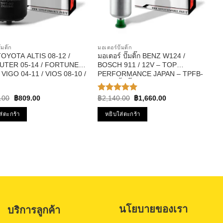
๊มติ๊ก
มอเตอร์ปั๊มติ๊ก
ก TOYOTA ALTIS 08-12 /
มอเตอร์ ปั๊มติ๊ก BENZ W124 /
TER 05-14 / FORTUNER
BOSCH 911 / 12V – TOP
/ VIGO 04-11 / VIOS 08-10 /
PERFORMANCE JAPAN – TPFB-
12V รหัส TPFT-002 –
301 – ปั้มติ๊ก ในถัง เบนซ์ บอส นอก
ERFORMANCE JAPAN
ถัง
Original
Current
Original
Current
.00
฿
809.00
฿
2,140.00
฿
1,660.00
ให้คะแนน
price
price
price
price
5.00
ตั้งแต่
was:
is:
was:
is:
1-5
ส่ตะกร้า
หยิบใส่ตะกร้า
฿1,027.00.
฿809.00.
฿2,140.00.
฿1,660.00.
คะแนน
นโยบายของเรา
บริการลูกค้า