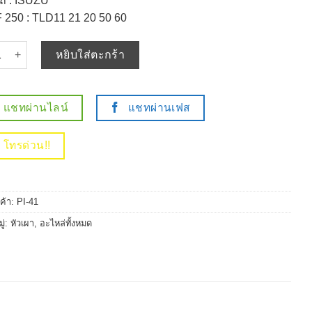
อรถ : ISUZU
 250 : TLD11 21 20 50 60
 หัวเผา ISUZU ELF 250 TLD 11 / C220 C240 / (10.5V) 12V - รหัส P
หยิบใส่ตะกร้า
แชทผ่านไลน์
แชทผ่านเฟส
โทรด่วน!!
นค้า:
PI-41
ู่:
หัวเผา
,
อะไหล่ทั้งหมด