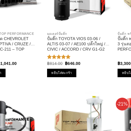
ิด TOP PERFORMANCE
มอเตอร์ปั๊มติ๊ก
ปั๊มติ๊ก
เบิด CHEVROLET
ปั้มติ๊ก TOYOTA VIOS 03-06 /
ปั๊มติ
PTIVA / CRUZE /
ALTIS 03-07 / AE100 ปลั๊กใหญ่ /
3 รุ่นส
C-211 – TOP
CIVIC / ACCORD / CRV G1-G2
PERFO
E – คอยล์หัวเทียน
รหัส TPFT-004 – TOP
TPFMZ-
้ ครูซ
PERFPRMANCE JAPAN
riginal
Current
Original
Current
฿
1,041.00
฿
814.00
฿
646.00
฿
3,300
ให้คะแนน
rice
price
price
price
5.00
ตั้งแต่
as:
is:
was:
is:
1-5
า
หยิบใส่ตะกร้า
หยิบใ
1,554.00.
฿1,041.00.
฿814.00.
฿646.00.
คะแนน
-21%