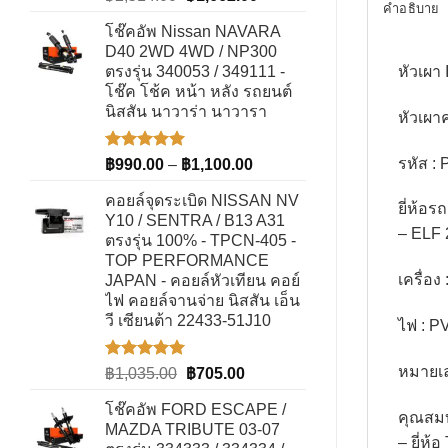
คำอธิบาย
5.00
ตั้งแต่
price
price
1-5
โช๊คอัพ Nissan NAVARA
was:
is:
คะแนน
D40 2WD 4WD / NP300
฿2,514.00.
฿1,662.00.
หัวเผา
ตรงรุ่น 340053 / 349111 -
โช๊ค โช้ค หน้า หลัง รถยนต์
นิสสัน นาวาร่า นาวารา
หัวเผ
ให้คะแนน
รหัส : 
Price
฿
990.00
–
฿
1,100.00
5.00
ตั้งแต่
range:
1-5
คอยล์จุดระเบิด NISSAN NV
฿990.00
ยี่ห้อร
คะแนน
Y10 / SENTRA / B13 A31
through
– ELF 
ตรงรุ่น 100% - TPCN-405 -
฿1,100.00
TOP PERFORMANCE
เครื่อง
JAPAN - คอยล์หัวเทียน คอย์
ไฟ คอยล์จานจ่าย นิสสัน เอ็น
วี เซียนต้า 22433-51J10
ไฟ : P
หมายเล
ให้คะแนน
Original
Current
฿
1,035.00
฿
705.00
5.00
ตั้งแต่
price
price
1-5
โช๊คอัพ FORD ESCAPE /
was:
is:
คุณสม
คะแนน
MAZDA TRIBUTE 03-07
฿1,035.00.
฿705.00.
– ยี่ห