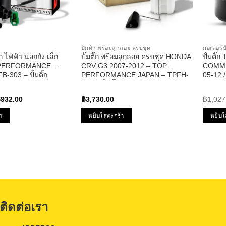
ปั๊มติ๊ก พร้อมลูกลอย ครบชุด
มอเตอร์ปั
๊ก ไฟฟ้า นอกถัง เล็ก
ปั๊มติ๊ก พร้อมลูกลอย ครบชุด HONDA
ปั้มติ๊
 PERFORMANCE
CRV G3 2007-2012 – TOP
COMMU
-303 – ปั้มติ๊ก
PERFORMANCE JAPAN – TPFH-
05-12 
งใส่รถได้ทุกยี่ห้อ
952 – ปั้มติ๊ก ฮอนด้า ซีอาวี
YARIS 06-10 
TOP P
riginal
Current
฿
932.00
฿
3,730.00
฿
1,027
rice
price
as:
is:
า
หยิบใส่ตะกร้า
หยิบใ
1,188.00.
฿932.00.
ติดต่อเรา