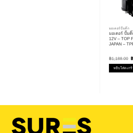
มอเตอร์ปั๊มติ๊ก
มอเตอร์ ปั๊มติ
12V – TOP
JAPAN – TPFB
BOSCH ดัดแปล
O
฿
1,188.00
p
w
หยิบใส่ตะกร้
฿