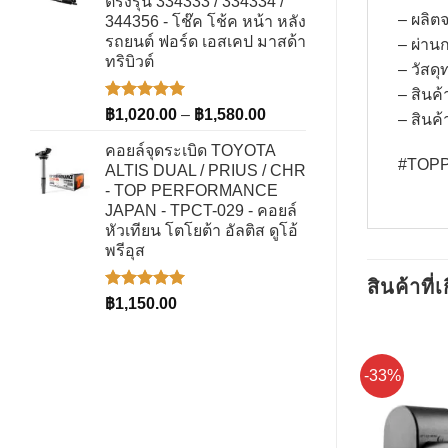
ตรงรุ่น 334333 / 334334 /
– ผลิต
344356 - โช๊ค โช้ค หน้า หลัง
รถยนต์ ฟอร์ด เอสเคป มาสด้า
– ผ่าน
ทริบิวต์
– วัสด
– สินค
ให้คะแนน
Price
฿
1,020.00
–
฿
1,580.00
– สิน
5.00
ตั้งแต่
range:
1-5
คอยล์จุดระเบิด TOYOTA
฿1,020.00
คะแนน
#TOPP
ALTIS DUAL / PRIUS / CHR
through
- TOP PERFORMANCE
฿1,580.00
JAPAN - TPCT-029 - คอยล์
หัวเทียน โตโยต้า อัลติส ดูโอ้
พรีอุส
สินค้าที่เ
ให้คะแนน
฿
1,150.00
5.00
ตั้งแต่
1-5
คะแนน
-33%