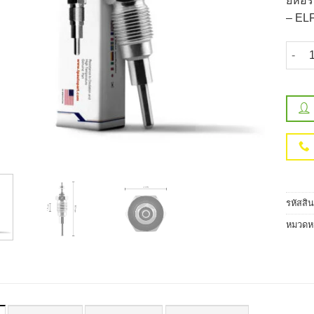
ยี่ห้
– ELF
จำนวน
รหัสสิ
หมวดหม