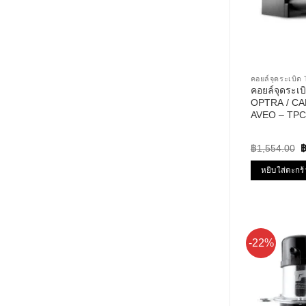
คอยล์จุดระเบ
คอยล์จุดระ
OPTRA / CA
AVEO – TPC
PERFORMANC
ออฟต้า อาวีโอ
O
฿
1,554.00
p
w
หยิบใส่ตะกร้
฿
-22%