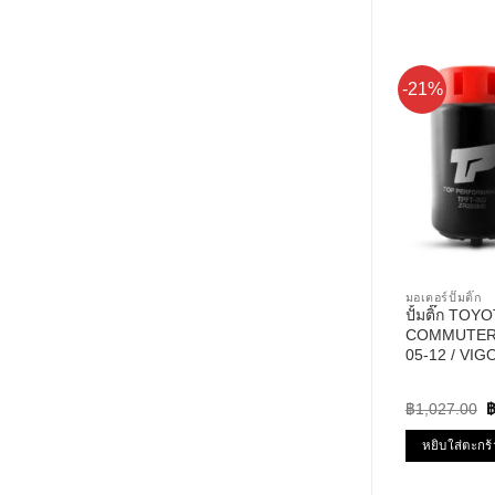
-21%
มอเตอร์ปั๊มติ๊ก
ปั้มติ๊ก TOY
COMMUTER 
05-12 / VIGO
YARIS 06-10 12V รหัส T
TOP PERFO
O
฿
1,027.00
p
w
หยิบใส่ตะกร้
฿