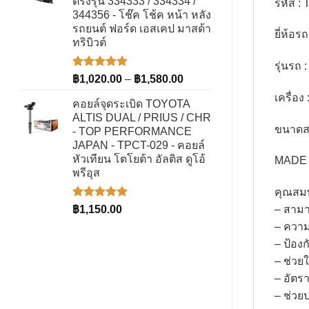
ตรงรุ่น 334333 / 334334 /
รหัส :
344356 - โช๊ค โช้ค หน้า หลัง
รถยนต์ ฟอร์ด เอสเคป มาสด้า
ยี่ห้อ
ทริบิวต์
รุ่นรถ
ให้คะแนน
Price
฿
1,020.00
–
฿
1,580.00
5.00
ตั้งแต่
range:
เครื่อง
1-5
คอยล์จุดระเบิด TOYOTA
฿1,020.00
คะแนน
ALTIS DUAL / PRIUS / CHR
through
ขนาดส
- TOP PERFORMANCE
฿1,580.00
JAPAN - TPCT-029 - คอยล์
หัวเทียน โตโยต้า อัลติส ดูโอ้
MADE 
พรีอุส
คุณสม
ให้คะแนน
฿
1,150.00
– สามา
5.00
ตั้งแต่
– ความ
1-5
คะแนน
– ป้องก
– ช่วยใ
– อัตราเ
– ช่วย