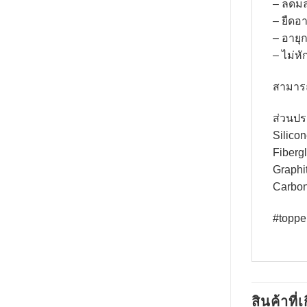
– ลดม
– ยืดอ
– อายุ
– ไม่ห
สามารถ
ส่วนป
Silico
Fiberg
Graphi
Carbon
#toppe
สินค้าที่เ