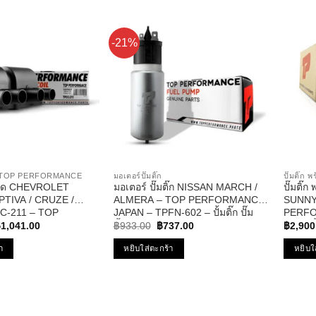
-21%
ิด TOP PERFORMANCE
มอเตอร์ปั๊มติ๊ก
ปั๊มติ๊ก
เบิด CHEVROLET
มอเตอร์ ปั๊มติ๊ก NISSAN MARCH /
ปั๊มติ๊
PTIVA / CRUZE /
ALMERA – TOP PERFORMANCE
SUNNY
C-211 – TOP
JAPAN – TPFN-602 – ปั้มติ๊ก ปั๊ม
PERFO
riginal
Current
Original
Current
E – คอยล์หัวเทียน
น้ำมัน นิสสัน มาร์ช อัลเมร่า
965 – ปั
฿
1,041.00
฿
933.00
฿
737.00
฿
2,900
rice
price
price
price
้ ครูซ
as:
is:
was:
is:
า
หยิบใส่ตะกร้า
หยิบใ
1,554.00.
฿1,041.00.
฿933.00.
฿737.00.