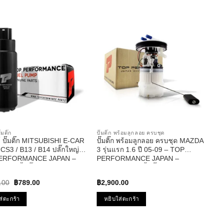
๊มติ๊ก
ปั๊มติ๊ก พร้อมลูกลอย ครบชุด
์ ปั๊มติ๊ก MITSUBISHI E-CAR
ปั๊มติ๊ก พร้อมลูกลอย ครบชุด MAZDA
 CS3 / B13 / B14 ปลั๊กใหญ่ –
3 รุ่นแรก 1.6 ปี 05-09 – TOP
ERFORMANCE JAPAN –
PERFORMANCE JAPAN –
1 – ปั้มติ๊ก อีคาร์
TPFMZ-912 – ปั้มติ๊ก มาสด้า สาม
Original
Current
.00
฿
789.00
฿
2,900.00
price
price
was:
is:
ส่ตะกร้า
หยิบใส่ตะกร้า
฿1,001.00.
฿789.00.