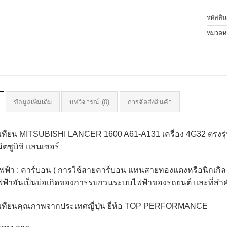
รหัสสิ
หมวดหม
ข้อมูลเพิ่มเติม
บทวิจารณ์ (0)
การจัดส่งสินค้า
วเทียน MITSUBISHI LANCER 1600 A61-A131 เครื่อง 4G32 ตร
ิตซูบิชิ แลนเซอร์
ไฟฟ้า : คาร์บอน ( การใช้สายคาร์บอน แทนสายทองแดงหรือนิกเกิ
ฟฟ้าอันเป็นบ่อเกิดของการรบกวนระบบไฟฟ้าของรถยนต์ และที่สำค
เทียนคุณภาพจากประเทศญี่ปุ่น ยี่ห้อ TOP PERFORMANCE