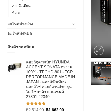
สายหัวเทียน
หัวเผา
อะไหล่ช่วงล่าง
อะไหล่ทั้งหมด
สินค้ายอดนิยม
คอยล์จุดระเบิด HYUNDAI
ACCENT SONATA ตรงรุ่น
100% - TPCHD-801 - TOP
PERFORMANCE MADE IN
JAPAN - คอยล์หัวเทียน
คอยล์ไฟ คอยล์จานจ่าย ฮุน
ได โซนาต้า แอคเซนต์
27301-22040
ให้คะแนน
Original
Current
฿
2,514.00
฿
1,662.00