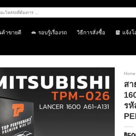
นค้าขายดี
รอบรู้เรื่องรถ
วิธีการสั่งซื้อ
แจ้งโ
Home
สา
160
รห
PE
50
฿