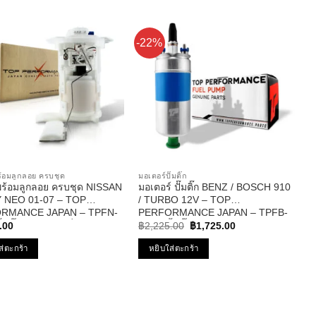
-22%
 พร้อมลูกลอย ครบชุด
มอเตอร์ปั๊มติ๊ก
ก พร้อมลูกลอย ครบชุด NISSAN
มอเตอร์ ปั๊มติ๊ก BENZ / BOSCH 910
 NEO 01-07 – TOP
/ TURBO 12V – TOP
RMANCE JAPAN – TPFN-
PERFORMANCE JAPAN – TPFB-
Original
Current
้มติ๊ก นิสสัน ซันนี่ นีโอ
302 – ปั้มติ๊ก ในถัง เบนซ์ บอส นอก
.00
฿
2,225.00
฿
1,725.00
price
price
ถัง
was:
is:
ส่ตะกร้า
หยิบใส่ตะกร้า
฿2,225.00.
฿1,725.00.