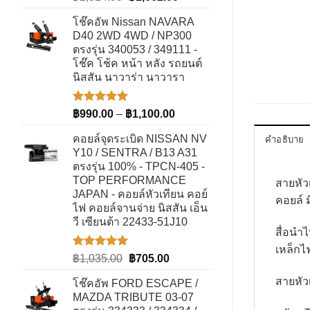
5.00
ตั้งแต่
price
price
1-5
โช๊คอัพ Nissan NAVARA
was:
is:
คะแนน
D40 2WD 4WD / NP300
฿2,514.00.
฿1,662.00.
ตรงรุ่น 340053 / 349111 -
โช๊ค โช้ค หน้า หลัง รถยนต์
นิสสัน นาวาร่า นาวารา
ให้คะแนน
Price
฿
990.00
–
฿
1,100.00
5.00
ตั้งแต่
range:
1-5
คอยล์จุดระเบิด NISSAN NV
คำอธิบาย
฿990.00
คะแนน
Y10 / SENTRA / B13 A31
through
ตรงรุ่น 100% - TPCN-405 -
฿1,100.00
TOP PERFORMANCE
สายหั
JAPAN - คอยล์หัวเทียน คอย์
คอยล์ ม
ไฟ คอยล์จานจ่าย นิสสัน เอ็น
วี เซียนต้า 22433-51J10
สื่อนำ
เหล็กไ
ให้คะแนน
Original
Current
฿
1,035.00
฿
705.00
5.00
ตั้งแต่
price
price
1-5
สายหัว
โช๊คอัพ FORD ESCAPE /
was:
is:
คะแนน
MAZDA TRIBUTE 03-07
฿1,035.00.
฿705.00.