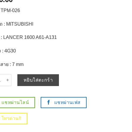
: TPM-026
อรถ : MITSUBISHI
ถ : LANCER 1600 A61-A131
ง : 4G30
สาย : 7 mm
 สายหัวเทียน MITSUBISHI LANCER 1600 A61-A131 เครื่อง 4G32 ตรงร
หยิบใส่ตะกร้า
แชทผ่านไลน์
แชทผ่านเฟส
โทรด่วน!!