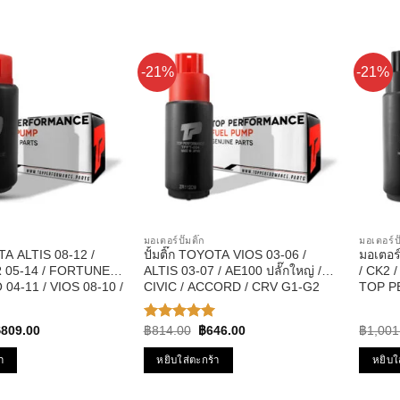
-21%
-21%
มอเตอร์ปั๊มติ๊ก
มอเตอร์ปั
OTA ALTIS 08-12 /
ปั้มติ๊ก TOYOTA VIOS 03-06 /
มอเตอร
05-14 / FORTUNER
ALTIS 03-07 / AE100 ปลั๊กใหญ่ /
/ CK2 /
 04-11 / VIOS 08-10 /
CIVIC / ACCORD / CRV G1-G2
TOP P
PFT-002 –
รหัส TPFT-004 – TOP
TPFM-40
RMANCE JAPAN
PERFPRMANCE JAPAN
riginal
Current
Original
Current
฿
809.00
฿
814.00
฿
646.00
฿
1,001
ให้คะแนน
rice
price
price
price
5.00
ตั้งแต่
as:
is:
was:
is:
1-5
า
หยิบใส่ตะกร้า
หยิบใ
1,027.00.
฿809.00.
฿814.00.
฿646.00.
คะแนน