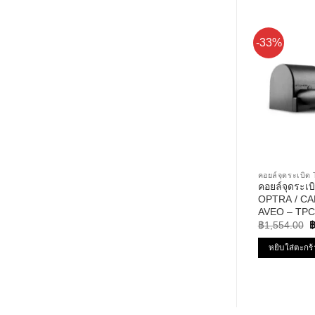
-33%
คอยล์จุดระเบ
คอยล์จุดระ
OPTRA / CA
AVEO – TPC
O
PERFORMANC
฿
1,554.00
p
ออฟต้า อาวีโอ
w
หยิบใส่ตะกร้
฿