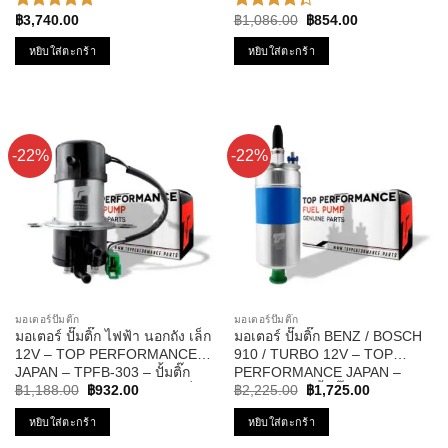
– ปั๊มติก ซีวิค
– TPFI-201 – ปั้มติ๊ก ดีแม็ก
Original
Current
฿
3,740.00
฿
1,086.00
฿
854.00
ให้คะแนน
ให้
price
price
5.00
ตั้งแต่
คะแนน
was:
is:
หยิบใส่ตะกร้า
หยิบใส่ตะกร้า
1-5
4.33
฿1,086.00.
฿854.00.
คะแนน
ตั้งแต่ 1-5
คะแนน
-22%
-22%
มอเตอร์ปั๊มติ๊ก
มอเตอร์ปั๊มติ๊ก
มอเตอร์ ปั๊มติ๊ก ไฟฟ้า นอกถัง เล็ก
มอเตอร์ ปั๊มติ๊ก BENZ / BOSCH
12V – TOP PERFORMANCE
910 / TURBO 12V – TOP
JAPAN – TPFB-303 – ปั้มติ๊ก
PERFORMANCE JAPAN –
Original
Current
Original
Current
BOSCH ดัดแปลงใส่รถได้ทุกยี่ห้อ
TPFB-302 – ปั้มติ๊ก ในถัง เบนซ์
฿
1,188.00
฿
932.00
฿
2,225.00
฿
1,725.00
price
price
price
price
บอส นอกถัง
was:
is:
was:
is:
หยิบใส่ตะกร้า
หยิบใส่ตะกร้า
฿1,188.00.
฿932.00.
฿2,225.00.
฿1,725.00.