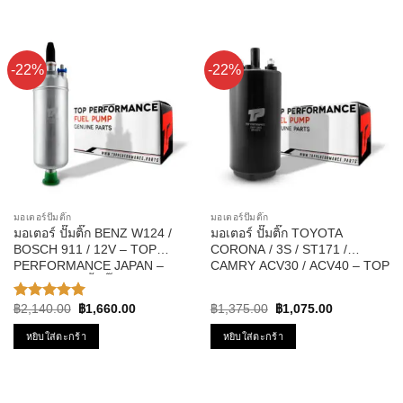
-22%
-22%
มอเตอร์ปั๊มติ๊ก
มอเตอร์ปั๊มติ๊ก
มอเตอร์ ปั๊มติ๊ก BENZ W124 /
มอเตอร์ ปั๊มติ๊ก TOYOTA
BOSCH 911 / 12V – TOP
CORONA / 3S / ST171 /
PERFORMANCE JAPAN –
CAMRY ACV30 / ACV40 – TOP
TPFB-301 – ปั้มติ๊ก ในถัง เบนซ์
PERFORMANCE JAPAN TPFT-
บอส นอกถัง
003 – ปั้มติ๊ก แคมรี่
Original
Current
Original
Current
฿
2,140.00
฿
1,660.00
฿
1,375.00
฿
1,075.00
ให้คะแนน
price
price
price
price
5.00
ตั้งแต่
was:
is:
was:
is:
หยิบใส่ตะกร้า
หยิบใส่ตะกร้า
1-5
฿2,140.00.
฿1,660.00.
฿1,375.00.
฿1,075.00.
คะแนน