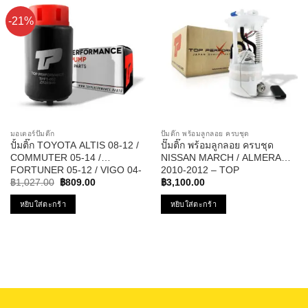
-21%
มอเตอร์ปั๊มติ๊ก
ปั๊มติ๊ก พร้อมลูกลอย ครบชุด
ปั้มติ๊ก TOYOTA ALTIS 08-12 /
ปั๊มติ๊ก พร้อมลูกลอย ครบชุด
COMMUTER 05-14 /
NISSAN MARCH / ALMERA
FORTUNER 05-12 / VIGO 04-
2010-2012 – TOP
Original
Current
11 / VIOS 08-10 / YARIS 06-10
PERFORMANCE JAPAN –
฿
1,027.00
฿
809.00
฿
3,100.00
price
price
12V รหัส TPFT-002 – TOP
TPFN-963 – ปั้มติ๊ก มาร์ช อัลเม
was:
is:
หยิบใส่ตะกร้า
หยิบใส่ตะกร้า
PERFORMANCE JAPAN
ร่า
฿1,027.00.
฿809.00.