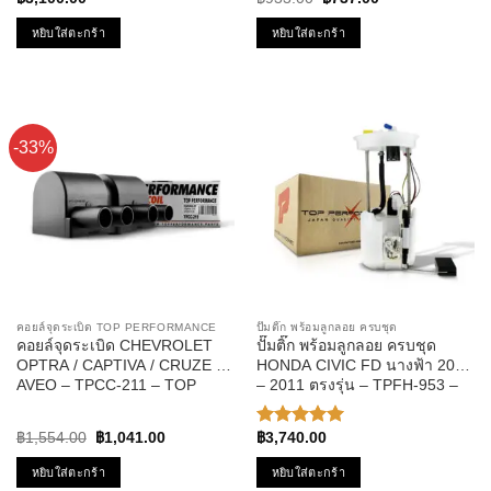
ให้คะแนน
ร่า
price
price
5.00
ตั้งแต่
was:
is:
หยิบใส่ตะกร้า
หยิบใส่ตะกร้า
1-5
฿933.00.
฿737.00.
คะแนน
-33%
คอยล์จุดระเบิด TOP PERFORMANCE
ปั๊มติ๊ก พร้อมลูกลอย ครบชุด
คอยล์จุดระเบิด CHEVROLET
ปั๊มติ๊ก พร้อมลูกลอย ครบชุด
OPTRA / CAPTIVA / CRUZE /
HONDA CIVIC FD นางฟ้า 2006
AVEO – TPCC-211 – TOP
– 2011 ตรงรุ่น – TPFH-953 –
PERFORMANCE – คอยล์หัว
TOP PERFORMANCE JAPAN
เทียน ออฟต้า อาวีโอ้ ครูซ
– ปั๊มติก ซีวิค
Original
Current
฿
1,554.00
฿
1,041.00
฿
3,740.00
ให้คะแนน
price
price
5.00
ตั้งแต่
was:
is:
หยิบใส่ตะกร้า
หยิบใส่ตะกร้า
1-5
฿1,554.00.
฿1,041.00.