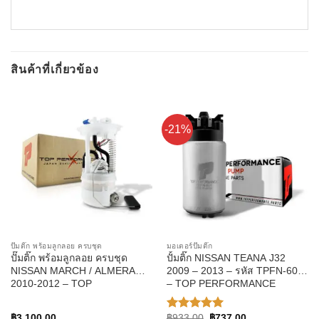
สินค้าที่เกี่ยวข้อง
-21%
ปั๊มติ๊ก พร้อมลูกลอย ครบชุด
มอเตอร์ปั๊มติ๊ก
ปั๊มติ๊ก พร้อมลูกลอย ครบชุด
ปั้มติ๊ก NISSAN TEANA J32
NISSAN MARCH / ALMERA
2009 – 2013 – รหัส TPFN-601
2010-2012 – TOP
– TOP PERFORMANCE
PERFORMANCE JAPAN –
JAPAN
TPFN-963 – ปั้มติ๊ก มาร์ช อัลเม
Original
Current
฿
3,100.00
฿
933.00
฿
737.00