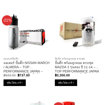
คะแนน
-21%
มอเตอร์ปั๊มติ๊ก
ปั๊มติ๊ก พร้อมลูกลอย ครบชุด
มอเตอร์ ปั๊มติ๊ก NISSAN MARCH
ปั๊มติ๊ก พร้อมลูกลอย ครบชุด
/ ALMERA – TOP
MAZDA 3 รุ่นสอง ปี 11-14 –
PERFORMANCE JAPAN –
TOP PERFORMANCE JAPAN
Original
Current
TPFN-602 – ปั้มติ๊ก ปั๊มน้ำมัน นิส
– TPFMZ-913 – ปั้มติ๊ก มาสด้า
฿
933.00
฿
737.00
฿
3,300.00
price
price
สัน มาร์ช อัลเมร่า
สาม
was:
is:
หยิบใส่ตะกร้า
หยิบใส่ตะกร้า
฿933.00.
฿737.00.