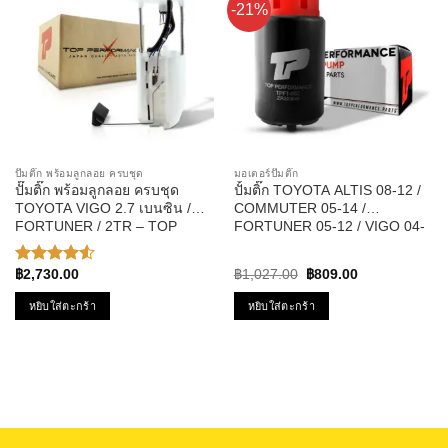
-21%
ปั๊มติ๊ก พร้อมลูกลอย ครบชุด
มอเตอร์ปั๊มติ๊ก
ปั๊มติ๊ก พร้อมลูกลอย ครบชุด
ปั้มติ๊ก TOYOTA ALTIS 08-12 /
TOYOTA VIGO 2.7 เบนซิน /
COMMUTER 05-14 /
FORTUNER / 2TR – TOP
FORTUNER 05-12 / VIGO 04-
PERFORMANCE JAPAN –
11 / VIOS 08-10 / YARIS 06-10
TPFT-991 – ปั้มติ๊ก วีโก้
12V รหัส TPFT-002 – TOP
Original
Current
฿
2,730.00
฿
1,027.00
฿
809.00
ให้คะแนน
PERFORMANCE JAPAN
price
price
4.50
was:
is:
หยิบใส่ตะกร้า
หยิบใส่ตะกร้า
ตั้งแต่ 1-5
฿1,027.00.
฿809.00.
คะแนน