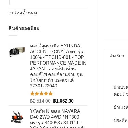
อะไหล่ทั้งหมด
สินค้ายอดนิยม
คอยล์จุดระเบิด HYUNDAI
ACCENT SONATA ตรงรุ่น
คำอธิบาย
100% - TPCHD-801 - TOP
PERFORMANCE MADE IN
JAPAN - คอยล์หัวเทียน
คอยล์ไฟ คอยล์จานจ่าย ฮุน
ได โซนาต้า แอคเซนต์
27301-22040
ผ้าเบ
คอมมิวเ
ให้คะแนน
Original
Current
฿
2,514.00
฿
1,662.00
5.00
ตั้งแต่
price
price
ผ้าเบร
1-5
โช๊คอัพ Nissan NAVARA
was:
is:
คะแนน
D40 2WD 4WD / NP300
฿2,514.00.
฿1,662.00.
ประสิท
ตรงรุ่น 340053 / 349111 -