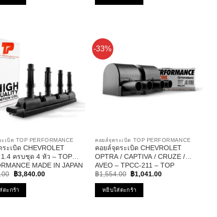
฿933.00.
฿737.00.
น
คะแนน
-33%
ุดระเบิด TOP PERFORMANCE
คอยล์จุดระเบิด TOP PERFORMANCE
ุดระเบิด CHEVROLET
คอยล์จุดระเบิด CHEVROLET
1.4 ครบชุด 4 หัว – TOP
OPTRA / CAPTIVA / CRUZE /
RMANCE MADE IN JAPAN
AVEO – TPCC-211 – TOP
Original
Current
Original
Current
-214 – คอยล์หัวเทียน โซนิค
PERFORMANCE – คอยล์หัวเทียน
.00
฿
3,840.00
฿
1,554.00
฿
1,041.00
price
price
price
price
ออฟต้า อาวีโอ้ ครูซ
was:
is:
was:
is:
ส่ตะกร้า
หยิบใส่ตะกร้า
฿5,880.00.
฿3,840.00.
฿1,554.00.
฿1,041.00.