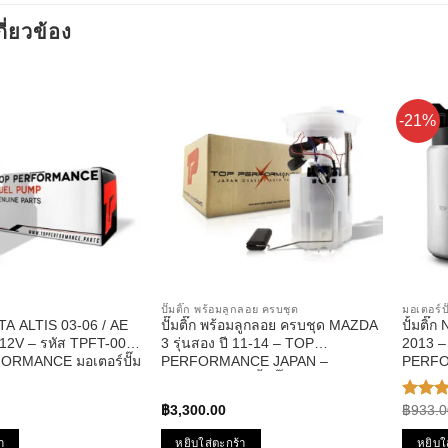
กี่ยวข้อง
-21%
ปั๊มติ๊ก พร้อมลูกลอย ครบชุด
มอเตอร์ปั
TA ALTIS 03-06 / AE
ปั๊มติ๊ก พร้อมลูกลอย ครบชุด MAZDA
ปั้มติ
ก 12V – รหัส TPFT-001
3 รุ่นสอง ปี 11-14 – TOP
2013 – รหัส TPFN-601 – TOP
ORMANCE มอเตอร์ปั๊ม
PERFORMANCE JAPAN –
PERFO
100% MADE IN JAPAN
TPFMZ-913 – ปั้มติ๊ก มาสด้า สาม
฿
3,300.00
฿
933.0
ให้คะ
5.00
ตั
1-5
า
หยิบใส่ตะกร้า
หยิบใ