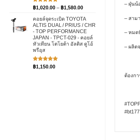
– ฝุ่นน
ให้คะแนน
Price
฿
1,020.00
–
฿
1,580.00
5.00
ตั้งแต่
range:
1-5
– สามา
คอยล์จุดระเบิด TOYOTA
฿1,020.00
คะแนน
ALTIS DUAL / PRIUS / CHR
through
- TOP PERFORMANCE
– หมดป
฿1,580.00
JAPAN - TPCT-029 - คอยล์
หัวเทียน โตโยต้า อัลติส ดูโอ้
– ผลิตจ
พรีอุส
ให้คะแนน
฿
1,150.00
5.00
ตั้งแต่
ต้องกา
1-5
คะแนน
#TOPPE
#bt177