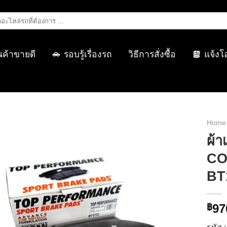
นค้าขายดี
รอบรู้เรื่องรถ
วิธีการสั่งซื้อ
แจ้งโ
Home
ผ้
CO
BT
97
฿