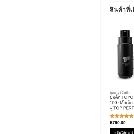
สินค้าที่เ
มอเตอร์ปั๊มติ๊ก
ปั้มติ๊ก TOYO
100 ปลั๊กเล็
– TOP PERF
ติ๊ก ของแท้
฿
790.00
ให้คะแนน
5.00
ตั้งแต่
1-5
หยิบใส่ตะกร้