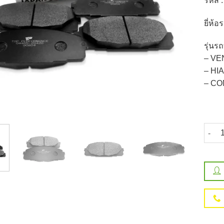
รหัส 
ยี่ห้
รุ่นรถท
– VEN
– HI
– C
จำนวน