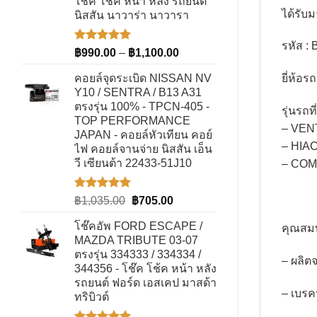
โช๊ค โช้ค หน้า หลัง รถยนต์
ได้รับ
นิสสัน นาวาร่า นาวารา
รหัส :
ให้คะแนน
Price
฿
990.00
–
฿
1,100.00
5.00
ตั้งแต่
range:
1-5
คอยล์จุดระเบิด NISSAN NV
ยี่ห้อ
฿990.00
คะแนน
Y10 / SENTRA / B13 A31
through
ตรงรุ่น 100% - TPCN-405 -
รุ่นรถที
฿1,100.00
TOP PERFORMANCE
– VENT
JAPAN - คอยล์หัวเทียน คอย์
– HIA
ไฟ คอยล์จานจ่าย นิสสัน เอ็น
วี เซียนต้า 22433-51J10
– CO
ให้คะแนน
Original
Current
฿
1,035.00
฿
705.00
5.00
ตั้งแต่
price
price
1-5
โช๊คอัพ FORD ESCAPE /
คุณสม
was:
is:
คะแนน
MAZDA TRIBUTE 03-07
฿1,035.00.
฿705.00.
ตรงรุ่น 334333 / 334334 /
– ผลิ
344356 - โช๊ค โช้ค หน้า หลัง
รถยนต์ ฟอร์ด เอสเคป มาสด้า
– เบรค
ทริบิวต์