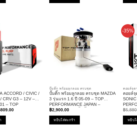
คะแน
-35%
ปั๊มติ๊ก พร้อมลูกลอย ครบชุด
คอยล์จ
NDA ACCORD / CIVIC /
ปั๊มติ๊ก พร้อมลูกลอย ครบชุด MAZDA
คอยล์จ
 / CRV G3 – 12V –
3 รุ่นแรก 1.6 ปี 05-09 – TOP
SONIC 
501 – TOP
PERFORMANCE JAPAN –
PERFO
riginal
Current
NCE
TPFMZ-912 – ปั้มติ๊ก มาสด้า สาม
– TPCC
฿
809.00
฿
2,900.00
฿
5,880
rice
price
โซนิก
as:
is:
า
หยิบใส่ตะกร้า
หยิบใ
1,027.00.
฿809.00.