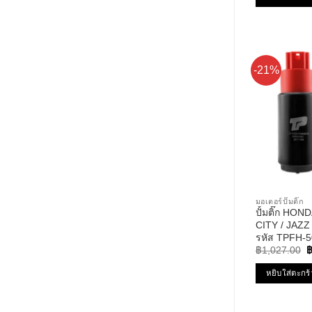
คะแนน
-21%
มอเตอร์ปั๊มติ๊ก
ปั้มติ๊ก HO
CITY / JAZZ
รหัส TPFH-
O
PERFORMA
฿
1,027.00
p
w
หยิบใส่ตะกร้
฿