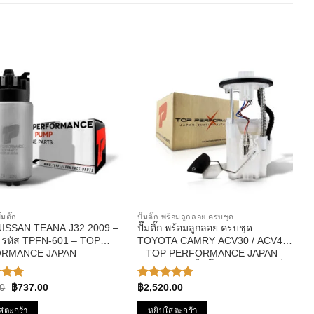
๊มติ๊ก
ปั๊มติ๊ก พร้อมลูกลอย ครบชุด
๊ก NISSAN TEANA J32 2009 –
ปั๊มติ๊ก พร้อมลูกลอย ครบชุด
TOYOTA CAMRY ACV30 / ACV40
RMANCE JAPAN
– TOP PERFORMANCE JAPAN –
TPFT-993 – ปั้มติ๊ก โตโยต้า แคมรี่
Original
Current
0
฿
737.00
฿
2,520.00
แนน
ให้คะแนน
price
price
้งแต่
4.67
ตั้งแต่
was:
is:
1-5
ส่ตะกร้า
หยิบใส่ตะกร้า