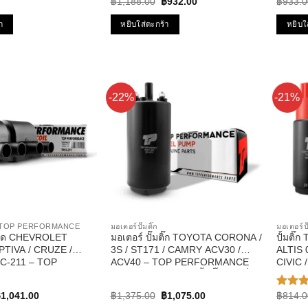
Original
Current
 ฮอนด้า ซีอาวี
BOSCH ดัดแปลงใส่รถได้ทุกยี่ห้อ
น้ำมัน 
฿
1,188.00
฿
932.00
฿
933.0
price
price
was:
is:
า
หยิบใส่ตะกร้า
หยิบใ
฿1,188.00.
฿932.00.
-22%
-21%
ิด TOP PERFORMANCE
มอเตอร์ปั๊มติ๊ก
มอเตอร์ปั
เบิด CHEVROLET
มอเตอร์ ปั๊มติ๊ก TOYOTA CORONA /
ปั้มติ๊
PTIVA / CRUZE /
3S / ST171 / CAMRY ACV30 /
ALTIS 0
C-211 – TOP
ACV40 – TOP PERFORMANCE
CIVIC 
E – คอยล์หัวเทียน
JAPAN TPFT-003 – ปั้มติ๊ก แคมรี่
รหัส T
้ ครูซ
PERFP
riginal
Current
Original
Current
฿
1,041.00
฿
1,375.00
฿
1,075.00
฿
814.0
ให้คะ
rice
price
price
price
5.00
ตั