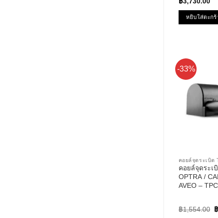
952 – ปั้มติ๊ก
฿
3,730.00
หยิบใส่ตะกร้
-33%
คอยล์จุดระเบ
คอยล์จุดระ
OPTRA / CA
AVEO – TPC
PERFORMANC
ออฟต้า อาวีโอ
O
฿
1,554.00
p