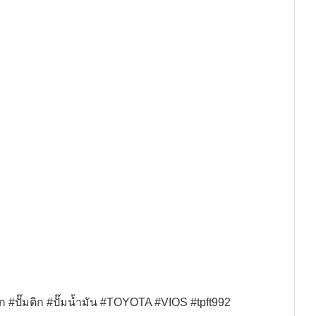
มติก #ปั๊มน้ำมัน #TOYOTA #VIOS #tpft992