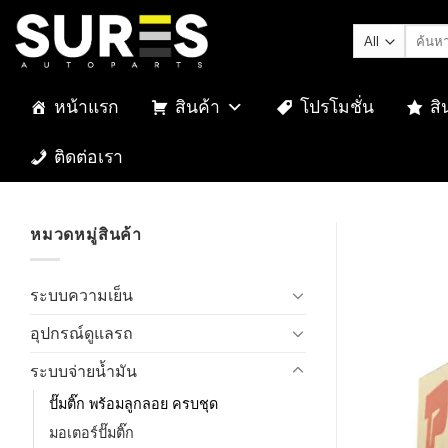
Skip
ค้นหา:
to
content
หน้าแรก
สินค้า
โปรโมชั่น
สิ
ติดต่อเรา
หมวดหมู่สินค้า
ระบบความเย็น
อุปกรณ์ดูแลรถ
ระบบจ่ายน้ำมัน
ปั๊มติ๊ก พร้อมลูกลอย ครบชุด
มอเตอร์ปั๊มติ๊ก