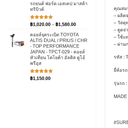
รถยนต์ ฟอร์ด เอสเคป มาสด้า
คุณสม
ทริบิวต์
– ผลิต
– วัสด
ให้คะแนน
Price
฿
1,020.00
–
฿
1,580.00
5.00
ตั้งแต่
– ดูดจ่
range:
1-5
คอยล์จุดระเบิด TOYOTA
฿1,020.00
– ใช้แ
คะแนน
ALTIS DUAL / PRIUS / CHR
through
– ผ่า
- TOP PERFORMANCE
฿1,580.00
JAPAN - TPCT-029 - คอยล์
รหัส :
หัวเทียน โตโยต้า อัลติส ดูโอ้
พรีอุส
ยี่ห้อ
ให้คะแนน
฿
1,150.00
5.00
ตั้งแต่
รุ่นรถ 
1-5
คะแนน
MADE 
#SURE