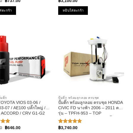
Original
Current
นิสสัน มาร์ช อัลเมร่า
TPFN-963 – ปั้มติ๊ก มาร์ช อัลเมร่า
0
฿
737.00
฿
3,100.00
price
price
was:
is:
ส่ตะกร้า
หยิบใส่ตะกร้า
฿933.00.
฿737.00.
๊มติ๊ก
ปั๊มติ๊ก พร้อมลูกลอย ครบชุด
ก TOYOTA VIOS 03-06 /
ปั๊มติ๊ก พร้อมลูกลอย ครบชุด HONDA
3-07 / AE100 ปลั๊กใหญ่ /
CIVIC FD นางฟ้า 2006 – 2011 ตรง
/ ACCORD / CRV G1-G2
รุ่น – TPFH-953 – TOP
PFT-004 – TOP
PERFORMANCE JAPAN – ปั๊มติก ซี
RMANCE JAPAN
วิค
Original
Current
0
฿
646.00
฿
3,740.00
แนน
ให้คะแนน
price
price
้งแต่
5.00
ตั้งแต่