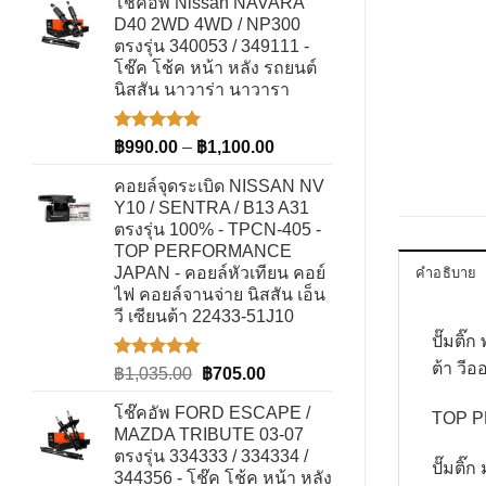
โช๊คอัพ Nissan NAVARA
was:
is:
คะแนน
D40 2WD 4WD / NP300
฿2,514.00.
฿1,662.00.
ตรงรุ่น 340053 / 349111 -
โช๊ค โช้ค หน้า หลัง รถยนต์
นิสสัน นาวาร่า นาวารา
ให้คะแนน
Price
฿
990.00
–
฿
1,100.00
5.00
ตั้งแต่
range:
1-5
คอยล์จุดระเบิด NISSAN NV
฿990.00
คะแนน
Y10 / SENTRA / B13 A31
through
ตรงรุ่น 100% - TPCN-405 -
฿1,100.00
TOP PERFORMANCE
JAPAN - คอยล์หัวเทียน คอย์
คำอธิบาย
ไฟ คอยล์จานจ่าย นิสสัน เอ็น
วี เซียนต้า 22433-51J10
ปั๊มติ
ต้า วีอ
ให้คะแนน
Original
Current
฿
1,035.00
฿
705.00
5.00
ตั้งแต่
price
price
1-5
โช๊คอัพ FORD ESCAPE /
TOP P
was:
is:
คะแนน
MAZDA TRIBUTE 03-07
฿1,035.00.
฿705.00.
ตรงรุ่น 334333 / 334334 /
ปั๊มติ๊
344356 - โช๊ค โช้ค หน้า หลัง