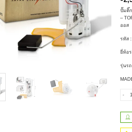
ปั๊มต
– TOP
ออส
รหัส 
ยี่ห้
รุ่นร
MADE
จำนวน 