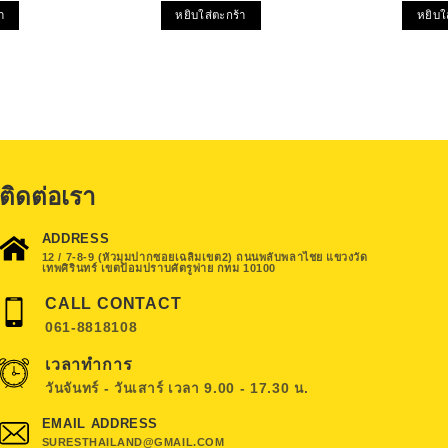
as:
is:
was:
is:
1-5
า
หยิบใส่ตะกร้า
หยิบใ
1,554.00.
฿1,041.00.
฿1,375.00.
฿1,075.00.
คะแน
ติดต่อเรา
ADDRESS
12 / 7-8-9 (หัวมุมปากซอยเฉลิมเขต2) ถนนพลับพลาไชย แขวงวัด
เทพศิรินทร์ เขตป้อมปราบศัตรูพ่าย กทม 10100
CALL CONTACT
061-8818108
เวลาทำการ
วันจันทร์ - วันเสาร์ เวลา 9.00 - 17.30 น.
EMAIL ADDRESS
SURESTHAILAND@GMAIL.COM