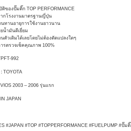
บัติของปั๊มติ๊ก TOP PERFORMANCE
จากโรงงานมาตรฐานญี่ปุ่น
ุทนทานอายุการใช้งานยาวนาน
ายน้ำมันดีเยี่ยม
ทนตัวเดิมได้เลยโดยไม่ต้องดัดแปลงใดๆ
นการตรวจเช็คคุณภาพ 100%
 TPFT-992
รถ : TOYOTA
: VIOS 2003 – 2006 รุ่นแรก
IN JAPAN
S #JAPAN #TOP #TOPPERFORMANCE #FUELPUMP #ปั๊มติ๊ก #ปั๊