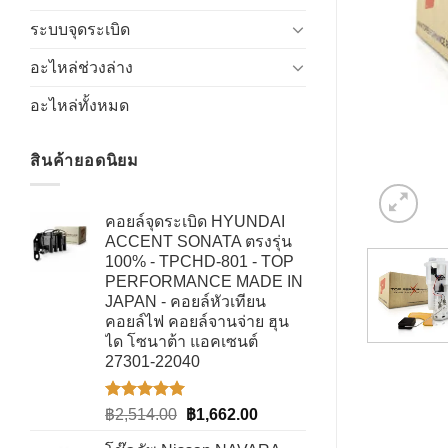
ระบบจุดระเบิด
อะไหล่ช่วงล่าง
อะไหล่ทั้งหมด
สินค้ายอดนิยม
คอยล์จุดระเบิด HYUNDAI
ACCENT SONATA ตรงรุ่น
100% - TPCHD-801 - TOP
PERFORMANCE MADE IN
JAPAN - คอยล์หัวเทียน
คอยล์ไฟ คอยล์จานจ่าย ฮุน
ได โซนาต้า แอคเซนต์
27301-22040
ให้คะแนน
Original
Current
฿
2,514.00
฿
1,662.00
5.00
ตั้งแต่
price
price
1-5