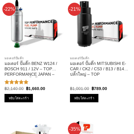
-22%
-21%
มอเตอร์ปั๊มติ๊ก
มอเตอร์ปั๊มติ๊ก
มอเตอร์ ปั๊มติ๊ก BENZ W124 /
มอเตอร์ ปั๊มติ๊ก MITSUBISHI E-
BOSCH 911 / 12V – TOP
CAR / CK2 / CS3 / B13 / B14
PERFORMANCE JAPAN –
ปลั๊กใหญ่ – TOP
TPFB-301 – ปั้มติ๊ก ในถัง เบนซ์
PERFORMANCE JAPAN –
บอส นอกถัง
TPFM-401 – ปั้มติ๊ก อีคาร์
Original
Current
Original
Current
฿
2,140.00
฿
1,660.00
฿
1,001.00
฿
789.00
ให้คะแนน
price
price
price
price
5.00
ตั้งแต่
was:
is:
was:
is:
หยิบใส่ตะกร้า
หยิบใส่ตะกร้า
1-5
฿2,140.00.
฿1,660.00.
฿1,001.00.
฿789.00.
คะแนน
-35%