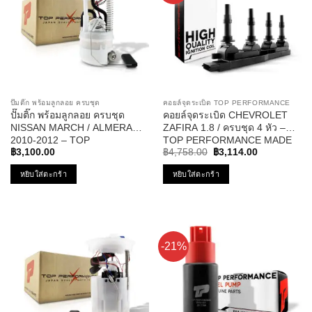
ปั๊มติ๊ก พร้อมลูกลอย ครบชุด
คอยล์จุดระเบิด TOP PERFORMANCE
ปั๊มติ๊ก พร้อมลูกลอย ครบชุด
คอยล์จุดระเบิด CHEVROLET
NISSAN MARCH / ALMERA
ZAFIRA 1.8 / ครบชุด 4 หัว –
2010-2012 – TOP
TOP PERFORMANCE MADE
Original
Current
PERFORMANCE JAPAN –
IN JAPAN – TPCC-213 – คอยล์
฿
3,100.00
฿
4,758.00
฿
3,114.00
price
price
TPFN-963 – ปั้มติ๊ก มาร์ช อัลเม
หัวเทียน ซาฟิร่า
was:
is:
หยิบใส่ตะกร้า
หยิบใส่ตะกร้า
ร่า
฿4,758.00.
฿3,114.00.
-21%