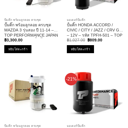
ปั๊มติ๊ก พร้อมลูกลอย ครบชุด
มอเตอร์ปั๊มติ๊ก
ปั๊มติ๊ก พร้อมลูกลอย ครบชุด
ปั้มติ๊ก HONDA ACCORD /
MAZDA 3 รุ่นสอง ปี 11-14 –
CIVIC / CITY / JAZZ / CRV G3
TOP PERFORMANCE JAPAN
– 12V – รหัส TPFH-501 – TOP
Original
Current
– TPFMZ-913 – ปั้มติ๊ก มาสด้า
PERFORMANCE
฿
3,300.00
฿
1,027.00
฿
809.00
price
price
สาม
was:
is:
หยิบใส่ตะกร้า
หยิบใส่ตะกร้า
฿1,027.00.
฿809.00.
-21%
ปั๊มติ๊ก พร้อมลูกลอย ครบชุด
มอเตอร์ปั๊มติ๊ก