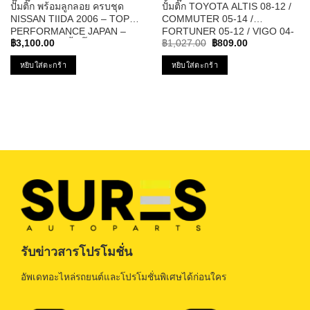
ปั๊มติ๊ก พร้อมลูกลอย ครบชุด
ปั้มติ๊ก TOYOTA ALTIS 08-12 /
NISSAN TIIDA 2006 – TOP
COMMUTER 05-14 /
PERFORMANCE JAPAN –
FORTUNER 05-12 / VIGO 04-
Original
Current
TPFN-964 – ปั้มติ๊ก นิสสัน ทีด้า
11 / VIOS 08-10 / YARIS 06-10
฿
3,100.00
฿
1,027.00
฿
809.00
price
price
12V รหัส TPFT-002 – TOP
was:
is:
หยิบใส่ตะกร้า
หยิบใส่ตะกร้า
PERFORMANCE JAPAN
฿1,027.00.
฿809.00.
รับข่าวสารโปรโมชั่น
อัพเดทอะไหล่รถยนต์และโปรโมชั่นพิเศษได้ก่อนใคร