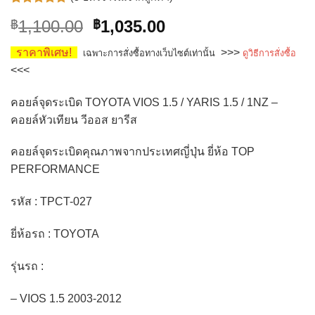
ให้คะแนน
3
Original
Current
1,100.00
1,035.00
฿
฿
5.00
จาก 5
คะแนนเต็ม
price
price
บน
การให้
ราคาพิเศษ!
>>>
เฉพาะการสั่งซื้อทางเว็บไซต์เท่านั้น
ดูวิธีการสั่งซื้อ
was:
is:
คะแนน
<<<
ของลูกค้า
฿1,100.00.
฿1,035.00.
คอยล์จุดระเบิด TOYOTA VIOS 1.5 / YARIS 1.5 / 1NZ –
คอยล์หัวเทียน วีออส ยารีส
คอยล์จุดระเบิดคุณภาพจากประเทศญี่ปุ่น ยี่ห้อ TOP
PERFORMANCE
รหัส : TPCT-027
ยี่ห้อรถ : TOYOTA
รุ่นรถ :
– VIOS 1.5 2003-2012