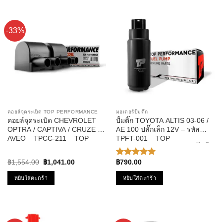
-33%
คอยล์จุดระเบิด TOP PERFORMANCE
มอเตอร์ปั๊มติ๊ก
คอยล์จุดระเบิด CHEVROLET
ปั้มติ๊ก TOYOTA ALTIS 03-06 /
OPTRA / CAPTIVA / CRUZE /
AE 100 ปลั๊กเล็ก 12V – รหัส
AVEO – TPCC-211 – TOP
TPFT-001 – TOP
PERFORMANCE – คอยล์หัว
PERFORMANCE มอเตอร์ปั๊มติ๊ก
เทียน ออฟต้า อาวีโอ้ ครูซ
ของแท้100% MADE IN JAPAN
Original
Current
฿
1,554.00
฿
1,041.00
฿
790.00
ให้คะแนน
price
price
5.00
ตั้งแต่
was:
is:
หยิบใส่ตะกร้า
หยิบใส่ตะกร้า
1-5
฿1,554.00.
฿1,041.00.
คะแนน