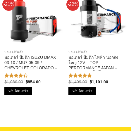
-21%
-22%
มอเตอร์ปั๊มติ๊ก
มอเตอร์ปั๊มติ๊ก
มอเตอร์ ปั๊มติ๊ก ISUZU DMAX
มอเตอร์ ปั๊มติ๊ก ไฟฟ้า นอกถัง
03-10 / MU7 05-09 /
ใหญ่ 12V – TOP
CHEVROLET COLORADO –
PERFORMANCE JAPAN –
TOP PERFORMANCE JAPAN
TPFB-304 – ปั้มติ๊ก BOSCH
– TPFI-201 – ปั้มติ๊ก ดีแม็ก
ดัดแปลงใส่รถได้ทุกยี่ห้อ
Original
Current
Original
Current
฿
1,086.00
฿
854.00
฿
1,409.00
฿
1,101.00
ให้
ให้คะแนน
price
price
price
price
คะแนน
4.86
ตั้งแต่
was:
is:
was:
is:
หยิบใส่ตะกร้า
หยิบใส่ตะกร้า
4.33
1-5
฿1,086.00.
฿854.00.
฿1,409.00.
฿1,101.00.
ตั้งแต่ 1-5
คะแนน
คะแนน