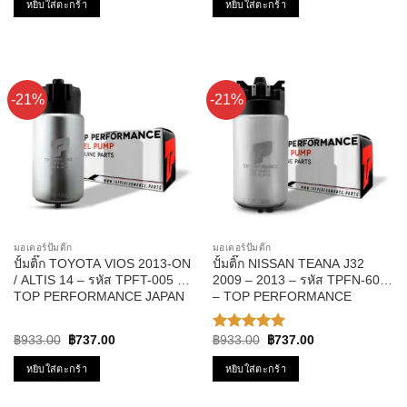
หยิบใส่ตะกร้า
หยิบใส่ตะกร้า
ออส
-21%
-21%
มอเตอร์ปั๊มติ๊ก
มอเตอร์ปั๊มติ๊ก
ปั้มติ๊ก TOYOTA VIOS 2013-ON
ปั้มติ๊ก NISSAN TEANA J32
/ ALTIS 14 – รหัส TPFT-005 –
2009 – 2013 – รหัส TPFN-601
TOP PERFORMANCE JAPAN
– TOP PERFORMANCE
JAPAN
Original
Current
Original
Current
฿
933.00
฿
737.00
฿
933.00
฿
737.00
ให้คะแนน
price
price
price
price
5.00
ตั้งแต่
was:
is:
was:
is:
หยิบใส่ตะกร้า
หยิบใส่ตะกร้า
1-5
฿933.00.
฿737.00.
฿933.00.
฿737.00.
คะแนน