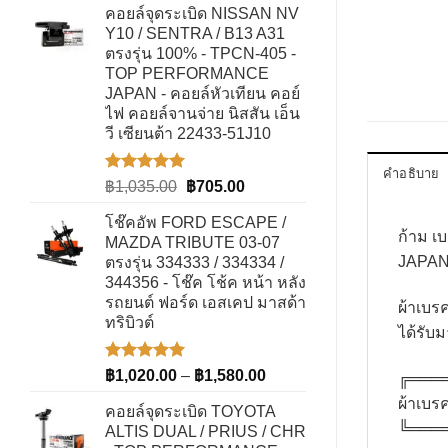
1-5
คอยล์จุดระเบิด NISSAN NV
฿990.00
คะแนน
Y10 / SENTRA / B13 A31
through
ตรงรุ่น 100% - TPCN-405 -
฿1,100.00
TOP PERFORMANCE
JAPAN - คอยล์หัวเทียน คอย์
ไฟ คอยล์จานจ่าย นิสสัน เอ็น
วี เซียนต้า 22433-51J10
คำอธิบาย
ให้คะแนน
Original
Current
฿
1,035.00
฿
705.00
5.00
ตั้งแต่
price
price
1-5
โช๊คอัพ FORD ESCAPE /
was:
is:
คะแนน
ก้าม 
MAZDA TRIBUTE 03-07
฿1,035.00.
฿705.00.
JAPAN 
ตรงรุ่น 334333 / 334334 /
344356 - โช๊ค โช้ค หน้า หลัง
รถยนต์ ฟอร์ด เอสเคป มาสด้า
ผ้าเบร
ทริบิวต์
ได้รับ
ให้คะแนน
Price
฿
1,020.00
–
฿
1,580.00
╔═══
5.00
ตั้งแต่
range:
ผ้าเบร
1-5
คอยล์จุดระเบิด TOYOTA
฿1,020.00
คะแนน
╚═══
ALTIS DUAL / PRIUS / CHR
through