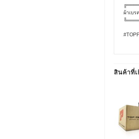
╔═══
ผ้าเบร
╚═══
#TOPPE
สินค้าที่เ