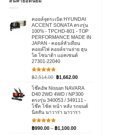
สินค้ายอดนิยม
คอยล์จุดระเบิด HYUNDAI
ACCENT SONATA ตรงรุ่น
100% - TPCHD-801 - TOP
PERFORMANCE MADE IN
JAPAN - คอยล์หัวเทียน
คอยล์ไฟ คอยล์จานจ่าย ฮุน
ได โซนาต้า แอคเซนต์
27301-22040
ให้คะแนน
Original
Current
฿
2,514.00
฿
1,662.00
5.00
ตั้งแต่
price
price
1-5
โช๊คอัพ Nissan NAVARA
was:
is:
คะแนน
D40 2WD 4WD / NP300
฿2,514.00.
฿1,662.00.
ตรงรุ่น 340053 / 349111 -
โช๊ค โช้ค หน้า หลัง รถยนต์
นิสสัน นาวาร่า นาวารา
ให้คะแนน
Price
฿
990.00
–
฿
1,100.00
5.00
ตั้งแต่
range: