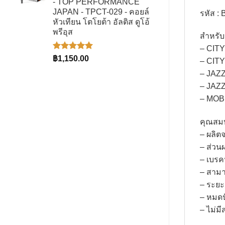
- TOP PERFORMANCE
฿1,580.00
JAPAN - TPCT-029 - คอยล์
รหัส :
หัวเทียน โตโยต้า อัลติส ดูโอ้
พรีอุส
สำหรั
– CITY
ให้คะแนน
฿
1,150.00
– CIT
5.00
ตั้งแต่
1-5
– JAZZ
คะแนน
– JAZ
– MOB
คุณสม
– ผลิ
– ส่วน
– เบรคนุ
– สามา
– ระยะ
– หมดป
– ไม่ม