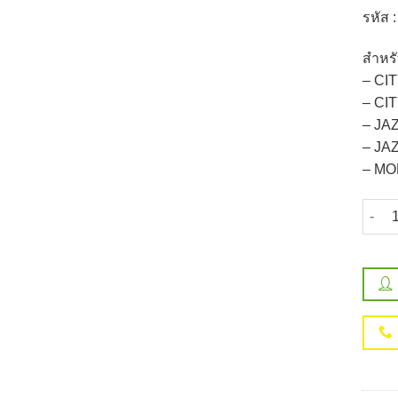
รหัส 
สำหร
– CI
– CI
– JA
– JA
– MO
จำนวน