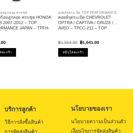
 พร้อมลูกลอย ครบชุด
คอยล์จุดระเบิด TOP PERFORMANCE
๊ก พร้อมลูกลอย ครบชุด HONDA
คอยล์จุดระเบิด CHEVROLET
3 2007-2012 – TOP
OPTRA / CAPTIVA / CRUZE /
RMANCE JAPAN – TPFH-
AVEO – TPCC-211 – TOP
ั้มติ๊ก ฮอนด้า ซีอาวี
PERFORMANCE – คอยล์หัวเทียน
ออฟต้า อาวีโอ้ ครูซ
Original
Current
.00
฿
1,554.00
฿
1,041.00
price
price
was:
is:
ส่ตะกร้า
หยิบใส่ตะกร้า
฿1,554.00.
฿1,041.00.
นโยบายของเรา
บริการลูกค้า
นโยบายความเป็นส่วนตัว
วิธีการสั่งซื้อสินค้า
เงื่อนไขการจัดส่งสินค้า
การจัดส่งสินค้า