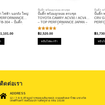
ปั๊มติ๊ก พร้อมลูกลอย ครบชุด
ปั๊มติ๊ก
ิ๊ก ไฟฟ้า นอกถัง ใหญ่
ปั๊มติ๊ก พร้อมลูกลอย ครบชุด
ปั๊มติ
 PERFORMANCE
TOYOTA CAMRY ACV30 / ACV40
CRV G
-304 – ปั้มติ๊ก
– TOP PERFORMANCE JAPAN –
PERFO
งใส่รถได้ทุกยี่ห้อ
TPFT-993 – ปั้มติ๊ก โตโยต้า แคมรี่
952 – ป
riginal
Current
฿
1,101.00
฿
2,520.00
฿
3,730
ให้คะแนน
rice
price
4.67
ตั้งแต่
as:
is:
1-5
า
หยิบใส่ตะกร้า
หยิบใ
1,409.00.
฿1,101.00.
คะแนน
ติดต่อเรา
ADDRESS
12 / 7-8-9 (หัวมุมปากซอยเฉลิมเขต2) ถนนพลับพลาไชย แขวงวัด
เทพศิรินทร์ เขตป้อมปราบศัตรูพ่าย กทม 10100