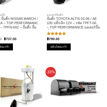
๊มติ๊ก
มอเตอร์ปั๊มติ๊ก
์ ปั๊มติ๊ก NISSAN MARCH /
ปั้มติ๊ก TOYOTA ALTIS 03-06 / AE
A – TOP PERFORMANCE
100 ปลั๊กเล็ก 12V – รหัส TPFT-001
 TPFN-602 – ปั้มติ๊ก ปั๊ม
– TOP PERFORMANCE มอเตอร์ปั๊ม
นิสสัน มาร์ช อัลเมร่า
ติ๊ก ของแท้100% MADE IN JAPAN
Original
Current
0
฿
737.00
฿
790.00
ให้คะแนน
price
price
5.00
ตั้งแต่
was:
is:
1-5
ส่ตะกร้า
หยิบใส่ตะกร้า
฿933.00.
฿737.00.
คะแนน
-33%