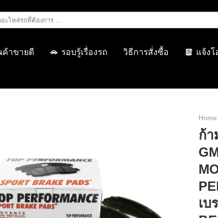
นค้าขายดี
รอบรู้เรื่องรถ
วิธีการสั่งซื้อ
แจ้งโ
Home
ก้
GM
MO
PE
เบร