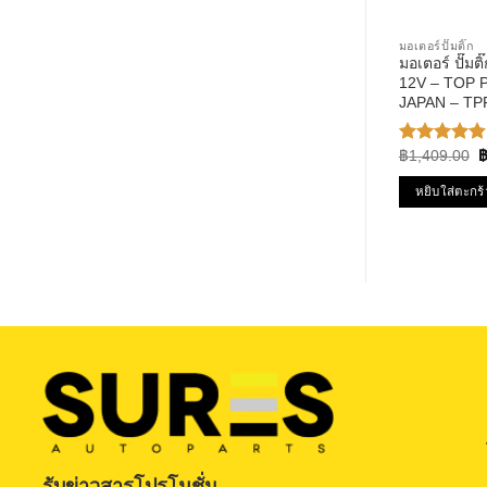
มอเตอร์ปั๊มติ๊ก
มอเตอร์ ปั๊มต
12V – TOP
JAPAN – TPFB
BOSCH ดัดแปล
O
฿
1,409.00
ให้คะแนน
p
4.86
ตั้งแต่
w
1-5
หยิบใส่ตะกร้
฿
คะแนน
รับข่าวสารโปรโมชั่น