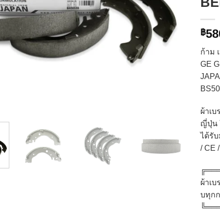
BE
58
฿
ก้าม
GE G
JAPAN
BS50
ผ้าเ
ญี่ปุ
ได้รั
/ CE
╔══
ผ้าเบ
บทุกก
╚══