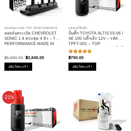
คอยล์จุดระเบิด TOP PERFORMANCE
มอเตอร์ปั๊มติ๊ก
คอยล์จุดระเบิด CHEVROLET
ปั้มติ๊ก TOYOTA ALTIS 03-06 /
SONIC 1.4 ครบชุด 4 หัว – TOP
AE 100 ปลั๊กเล็ก 12V – รหัส
PERFORMANCE MADE IN
TPFT-001 – TOP
JAPAN – TPCC-214 – คอยล์หัว
PERFORMANCE มอเตอร์ปั๊มติ๊ก
เทียน โซนิค โซนิก
ของแท้100% MADE IN JAPAN
Original
Current
฿
5,880.00
฿
3,840.00
฿
790.00
ให้คะแนน
price
price
5.00
ตั้งแต่
was:
is:
หยิบใส่ตะกร้า
หยิบใส่ตะกร้า
1-5
฿5,880.00.
฿3,840.00.
คะแนน
-21%