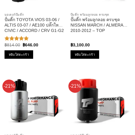
มอเตอร์ปั๊มติ๊ก
ปั๊มติ๊ก พร้อมลูกลอย ครบชุด
ปั้มติ๊ก TOYOTA VIOS 03-06 /
ปั๊มติ๊ก พร้อมลูกลอย ครบชุด
ALTIS 03-07 / AE100 ปลั๊กใหญ่ /
NISSAN MARCH / ALMERA
CIVIC / ACCORD / CRV G1-G2
2010-2012 – TOP
รหัส TPFT-004 – TOP
PERFORMANCE JAPAN –
PERFPRMANCE JAPAN
TPFN-963 – ปั้มติ๊ก มาร์ช อัลเม
Original
Current
฿
814.00
฿
646.00
฿
3,100.00
ให้คะแนน
ร่า
price
price
5.00
ตั้งแต่
was:
is:
หยิบใส่ตะกร้า
หยิบใส่ตะกร้า
1-5
฿814.00.
฿646.00.
คะแนน
-21%
-21%