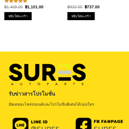
ดัดแปลงใส่รถได้ทุกยี่ห้อ
สัน มาร์ช อัลเมร่า
Original
Current
Original
Current
฿
1,409.00
฿
1,101.00
฿
933.00
฿
737.00
ให้คะแนน
price
price
price
price
4.86
ตั้งแต่
was:
is:
was:
is:
หยิบใส่ตะกร้า
หยิบใส่ตะกร้า
1-5
฿1,409.00.
฿1,101.00.
฿933.00.
฿737.00.
คะแนน
รับข่าวสารโปรโมชั่น
อัพเดทอะไหล่รถยนต์และโปรโมชั่นพิเศษได้ก่อนใคร