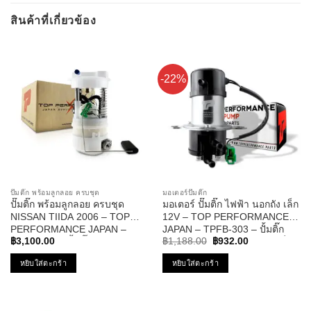
สินค้าที่เกี่ยวข้อง
-22%
ปั๊มติ๊ก พร้อมลูกลอย ครบชุด
มอเตอร์ปั๊มติ๊ก
ปั๊มติ๊ก พร้อมลูกลอย ครบชุด
มอเตอร์ ปั๊มติ๊ก ไฟฟ้า นอกถัง เล็ก
NISSAN TIIDA 2006 – TOP
12V – TOP PERFORMANCE
PERFORMANCE JAPAN –
JAPAN – TPFB-303 – ปั้มติ๊ก
Original
Current
TPFN-964 – ปั้มติ๊ก นิสสัน ทีด้า
BOSCH ดัดแปลงใส่รถได้ทุกยี่ห้อ
฿
3,100.00
฿
1,188.00
฿
932.00
price
price
was:
is:
หยิบใส่ตะกร้า
หยิบใส่ตะกร้า
฿1,188.00.
฿932.00.