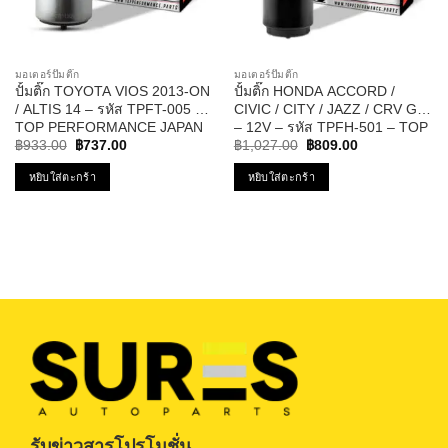
มอเตอร์ปั๊มติ๊ก
มอเตอร์ปั๊มติ๊ก
ปั้มติ๊ก TOYOTA VIOS 2013-ON
ปั้มติ๊ก HONDA ACCORD /
/ ALTIS 14 – รหัส TPFT-005 –
CIVIC / CITY / JAZZ / CRV G3
TOP PERFORMANCE JAPAN
– 12V – รหัส TPFH-501 – TOP
Original
Current
Original
Current
PERFORMANCE
฿
933.00
฿
737.00
฿
1,027.00
฿
809.00
price
price
price
price
was:
is:
was:
is:
หยิบใส่ตะกร้า
หยิบใส่ตะกร้า
฿933.00.
฿737.00.
฿1,027.00.
฿809.00.
รับข่าวสารโปรโมชั่น