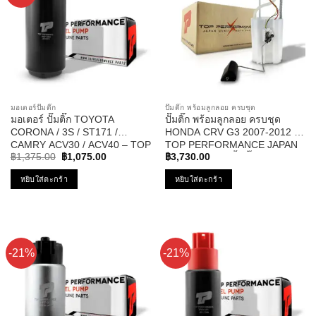
มอเตอร์ปั๊มติ๊ก
ปั๊มติ๊ก พร้อมลูกลอย ครบชุด
มอเตอร์ ปั๊มติ๊ก TOYOTA
ปั๊มติ๊ก พร้อมลูกลอย ครบชุด
CORONA / 3S / ST171 /
HONDA CRV G3 2007-2012 –
CAMRY ACV30 / ACV40 – TOP
TOP PERFORMANCE JAPAN
Original
Current
PERFORMANCE JAPAN TPFT-
– TPFH-952 – ปั้มติ๊ก ฮอนด้า ซี
฿
1,375.00
฿
1,075.00
฿
3,730.00
price
price
003 – ปั้มติ๊ก แคมรี่
อาวี
was:
is:
หยิบใส่ตะกร้า
หยิบใส่ตะกร้า
฿1,375.00.
฿1,075.00.
-21%
-21%