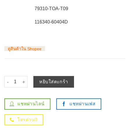
79310-TOA-T09
116340-60404D
ดูสินค้าใน Shopee
จำนวน โบวเวอร์แอร์ HONDA CITY 02-05 CITY ZX 05-07 JAZZ GD 0
หยิบใส่ตะกร้า
แชทผ่านไลน์
แชทผ่านเฟส
โทรด่วน!!