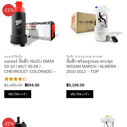
-21%
มอเตอร์ปั๊มติ๊ก
ปั๊มติ๊ก พร้อมลูกลอย ครบชุด
มอเตอร์ ปั๊มติ๊ก ISUZU DMAX
ปั๊มติ๊ก พร้อมลูกลอย ครบชุด
03-10 / MU7 05-09 /
NISSAN MARCH / ALMERA
CHEVROLET COLORADO –
2010-2012 – TOP
TOP PERFORMANCE JAPAN
PERFORMANCE JAPAN –
– TPFI-201 – ปั้มติ๊ก ดีแม็ก
TPFN-963 – ปั้มติ๊ก มาร์ช อัลเม
Original
Current
฿
1,086.00
฿
854.00
฿
3,100.00
ให้
ร่า
price
price
คะแนน
was:
is:
หยิบใส่ตะกร้า
หยิบใส่ตะกร้า
4.33
฿1,086.00.
฿854.00.
ตั้งแต่ 1-5
คะแนน
-22%