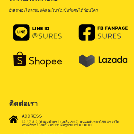
อัพเดทอะไหล่รถยนต์และโปรโมชั่นพิเศษได้ก่อนใคร
ติดต่อเรา
ADDRESS
12 / 7-8-9 (หัวมุมปากซอยเฉลิมเขต2) ถนนพลับพลาไชย แขวงวัด
เทพศิรินทร์ เขตป้อมปราบศัตรูพ่าย กทม 10100