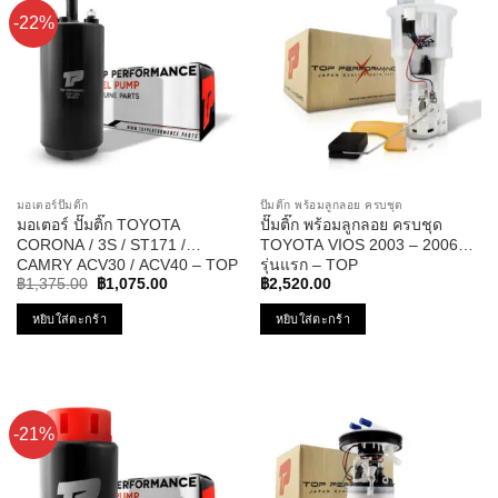
-22%
มอเตอร์ปั๊มติ๊ก
ปั๊มติ๊ก พร้อมลูกลอย ครบชุด
มอเตอร์ ปั๊มติ๊ก TOYOTA
ปั๊มติ๊ก พร้อมลูกลอย ครบชุด
CORONA / 3S / ST171 /
TOYOTA VIOS 2003 – 2006
CAMRY ACV30 / ACV40 – TOP
รุ่นแรก – TOP
Original
Current
PERFORMANCE JAPAN TPFT-
PERFORMANCE JAPAN –
฿
1,375.00
฿
1,075.00
฿
2,520.00
price
price
003 – ปั้มติ๊ก แคมรี่
TPFT-992 – ปั้มติ๊ก โตโยต้า วี
was:
is:
หยิบใส่ตะกร้า
หยิบใส่ตะกร้า
ออส
฿1,375.00.
฿1,075.00.
-21%