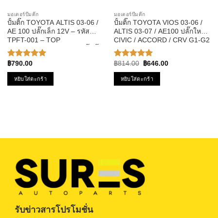
มอเตอร์ปั๊มติ๊ก
มอเตอร์ปั๊มติ๊ก
ปั้มติ๊ก TOYOTA ALTIS 03-06 /
ปั้มติ๊ก TOYOTA VIOS 03-06 /
AE 100 ปลั๊กเล็ก 12V – รหัส
ALTIS 03-07 / AE100 ปลั๊กใหญ่ /
TPFT-001 – TOP
CIVIC / ACCORD / CRV G1-G2
PERFORMANCE มอเตอร์ปั๊มติ๊ก
รหัส TPFT-004 – TOP
ของแท้100% MADE IN JAPAN
PERFPRMANCE JAPAN
Original
Current
฿
790.00
฿
814.00
฿
646.00
ให้คะแนน
ให้คะแนน
price
price
5.00
ตั้งแต่
5.00
ตั้งแต่
was:
is:
หยิบใส่ตะกร้า
หยิบใส่ตะกร้า
1-5
1-5
฿814.00.
฿646.00.
คะแนน
คะแนน
รับข่าวสารโปรโมชั่น