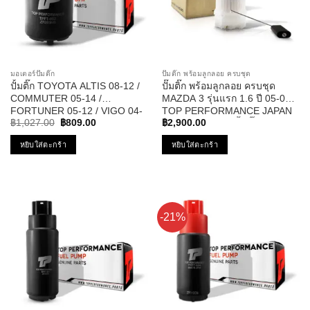
มอเตอร์ปั๊มติ๊ก
ปั๊มติ๊ก พร้อมลูกลอย ครบชุด
ปั้มติ๊ก TOYOTA ALTIS 08-12 /
ปั๊มติ๊ก พร้อมลูกลอย ครบชุด
COMMUTER 05-14 /
MAZDA 3 รุ่นแรก 1.6 ปี 05-09 –
FORTUNER 05-12 / VIGO 04-
TOP PERFORMANCE JAPAN
Original
Current
11 / VIOS 08-10 / YARIS 06-10
– TPFMZ-912 – ปั้มติ๊ก มาสด้า
฿
1,027.00
฿
809.00
฿
2,900.00
price
price
12V รหัส TPFT-002 – TOP
สาม
was:
is:
หยิบใส่ตะกร้า
หยิบใส่ตะกร้า
PERFORMANCE JAPAN
฿1,027.00.
฿809.00.
-21%