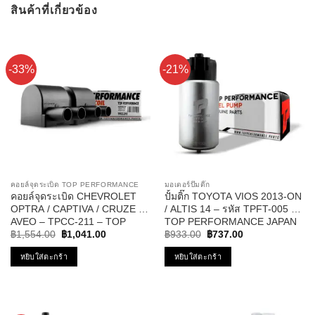
สินค้าที่เกี่ยวข้อง
-33%
-21%
คอยล์จุดระเบิด TOP PERFORMANCE
มอเตอร์ปั๊มติ๊ก
คอยล์จุดระเบิด CHEVROLET
ปั้มติ๊ก TOYOTA VIOS 2013-ON
OPTRA / CAPTIVA / CRUZE /
/ ALTIS 14 – รหัส TPFT-005 –
AVEO – TPCC-211 – TOP
TOP PERFORMANCE JAPAN
Original
Current
Original
Current
PERFORMANCE – คอยล์หัว
฿
1,554.00
฿
1,041.00
฿
933.00
฿
737.00
price
price
price
price
เทียน ออฟต้า อาวีโอ้ ครูซ
was:
is:
was:
is:
หยิบใส่ตะกร้า
หยิบใส่ตะกร้า
฿1,554.00.
฿1,041.00.
฿933.00.
฿737.00.