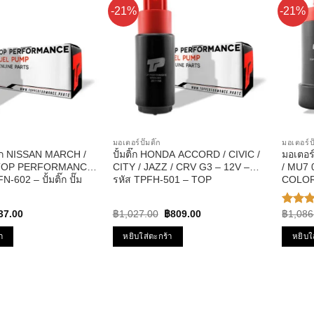
-21%
-21%
มอเตอร์ปั๊มติ๊ก
มอเตอร์ปั
ติ๊ก NISSAN MARCH /
ปั้มติ๊ก HONDA ACCORD / CIVIC /
มอเตอร
TOP PERFORMANCE
CITY / JAZZ / CRV G3 – 12V –
/ MU7
602 – ปั้มติ๊ก ปั๊ม
รหัส TPFH-501 – TOP
COLOR
 มาร์ช อัลเมร่า
PERFORMANCE
PERFO
201 – ปั
ginal
Current
Original
Current
37.00
฿
1,027.00
฿
809.00
฿
1,086
ให้
ce
price
price
price
คะแน
s:
is:
was:
is:
4.33
า
หยิบใส่ตะกร้า
หยิบใ
33.00.
฿737.00.
฿1,027.00.
฿809.00.
ตั้งแต่
คะแน