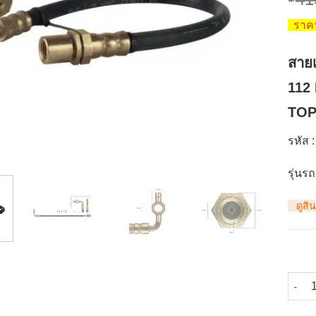
ราคา
สาย
112 
TO
รหัส
:
รุ่นรถ
ดูสิ
จำนวน