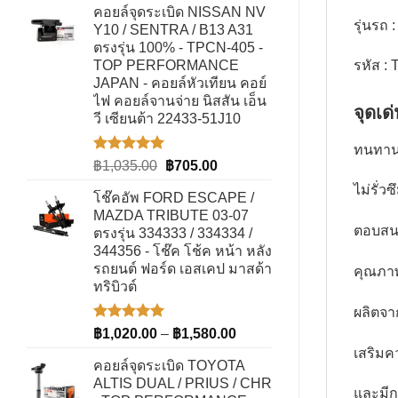
1-5
คอยล์จุดระเบิด NISSAN NV
฿990.00
คะแนน
รุ่นรถ
Y10 / SENTRA / B13 A31
through
ตรงรุ่น 100% - TPCN-405 -
฿1,100.00
TOP PERFORMANCE
รหัส :
JAPAN - คอยล์หัวเทียน คอย์
ไฟ คอยล์จานจ่าย นิสสัน เอ็น
จุดเด
วี เซียนต้า 22433-51J10
ทนทานส
ให้คะแนน
Original
Current
฿
1,035.00
฿
705.00
5.00
ตั้งแต่
price
price
ไม่รั่
1-5
โช๊คอัพ FORD ESCAPE /
was:
is:
คะแนน
MAZDA TRIBUTE 03-07
฿1,035.00.
฿705.00.
ตอบสนอ
ตรงรุ่น 334333 / 334334 /
344356 - โช๊ค โช้ค หน้า หลัง
รถยนต์ ฟอร์ด เอสเคป มาสด้า
คุณภาพ
ทริบิวต์
ผลิตจา
ให้คะแนน
Price
฿
1,020.00
–
฿
1,580.00
5.00
ตั้งแต่
range:
เสริมค
1-5
คอยล์จุดระเบิด TOYOTA
฿1,020.00
คะแนน
ALTIS DUAL / PRIUS / CHR
through
และมีก