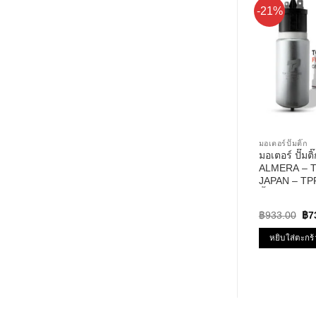
-21%
มอเตอร์ปั๊มติ๊ก
มอเตอร์ ปั๊ม
ALMERA – 
JAPAN – TPFN-
น้ำมัน นิสสัน
Ori
฿
933.00
฿
7
pri
wa
หยิบใส่ตะกร้
฿9