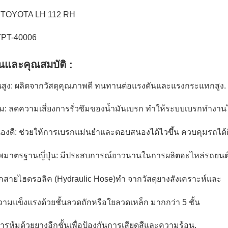
 : TOYOTA LH 112 RH
 TPT-40006
่นและคุณสมบัติ :
ูง: ผลิตจากวัสดุคุณภาพดี ทนทานต่อแรงดันและแรงกระแทกสูง.
วซึม: ลดความเสี่ยงการรั่วซึมของน้ำมันเบรก ทำให้ระบบเบรกทำงานได้
งดี: ช่วยให้การเบรกแม่นยำและตอบสนองได้ไวขึ้น ควบคุมรถได้ดี
มาตรฐานญี่ปุ่น: มีประสบการณ์ยาวนานในการผลิตอะไหล่รถยนต
กสายไฮดรอลิค (Hydraulic Hose)ทำ จากวัสดุยางสังเคราะห์และ
วามแข็งแรงด้วยชั้นลวดถักหรือใยลวดเหล็ก มากกว่า 5 ชั้น
ารหุ้มด้วยยางอีกชั้นเพื่อป้องกันการเสียดสีและความร้อน.