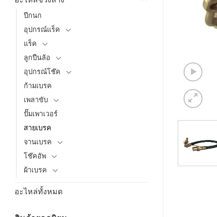
ปีกนก
อุปกรณ์แร็ค
แร็ค
ลูกปืนล้อ
อุปกรณ์โช๊ค
ก้ามเบรค
เพลาขับ
ปั๊มเพาเวอร์
สายเบรค
จานเบรค
โช๊คอัพ
ผ้าเบรค
อะไหล่ทั้งหมด