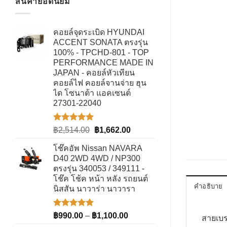
สินค้ายอดนิยม
คอยล์จุดระเบิด HYUNDAI
ACCENT SONATA ตรงรุ่น
100% - TPCHD-801 - TOP
PERFORMANCE MADE IN
JAPAN - คอยล์หัวเทียน
คอยล์ไฟ คอยล์จานจ่าย ฮุน
ได โซนาต้า แอคเซนต์
27301-22040
ให้คะแนน
Original
Current
฿
2,514.00
฿
1,662.00
5.00
ตั้งแต่
price
price
1-5
โช๊คอัพ Nissan NAVARA
was:
is:
คะแนน
D40 2WD 4WD / NP300
฿2,514.00.
฿1,662.00.
ตรงรุ่น 340053 / 349111 -
โช๊ค โช้ค หน้า หลัง รถยนต์
คำอธิบาย
นิสสัน นาวาร่า นาวารา
ให้คะแนน
Price
฿
990.00
–
฿
1,100.00
สายเบ
5.00
ตั้งแต่
range: