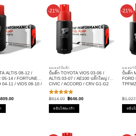
-21%
-21%
มอเตอร์ปั๊มติ๊ก
มอเตอร์ปั
OTA ALTIS 08-12 /
ปั้มติ๊ก TOYOTA VIOS 03-06 /
ปั้มติ๊
05-14 / FORTUNER
ALTIS 03-07 / AE100 ปลั๊กใหญ่ /
FORD 
 04-11 / VIOS 08-10 /
CIVIC / ACCORD / CRV G1-G2
TPFMZ
PFT-002 –
รหัส TPFT-004 – TOP
PERFO
RMANCE JAPAN
PERFPRMANCE JAPAN
riginal
Current
Original
Current
฿
809.00
฿
814.00
฿
646.00
฿
1,027
ให้คะแนน
rice
price
price
price
5.00
ตั้งแต่
as:
is:
was:
is:
1-5
า
หยิบใส่ตะกร้า
หยิบใ
1,027.00.
฿809.00.
฿814.00.
฿646.00.
คะแนน