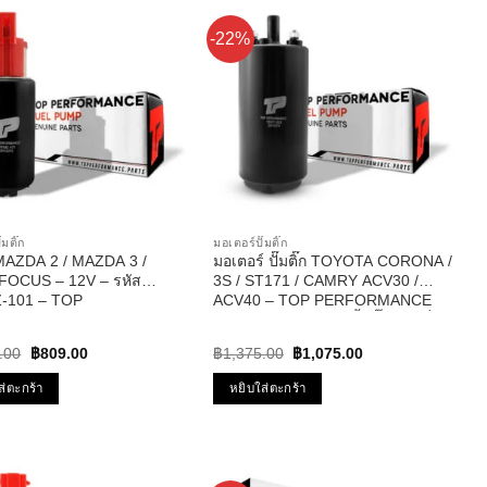
-22%
๊มติ๊ก
มอเตอร์ปั๊มติ๊ก
ก MAZDA 2 / MAZDA 3 /
มอเตอร์ ปั๊มติ๊ก TOYOTA CORONA /
FOCUS – 12V – รหัส
3S / ST171 / CAMRY ACV30 /
-101 – TOP
ACV40 – TOP PERFORMANCE
RMANCE JAPAN
JAPAN TPFT-003 – ปั้มติ๊ก แคมรี่
Original
Current
Original
Current
.00
฿
809.00
฿
1,375.00
฿
1,075.00
price
price
price
price
was:
is:
was:
is:
ส่ตะกร้า
หยิบใส่ตะกร้า
฿1,027.00.
฿809.00.
฿1,375.00.
฿1,075.00.