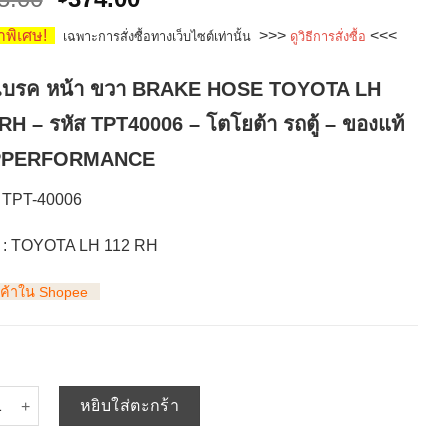
price
price
พิเศษ!
>>>
<<<
เฉพาะการสั่งซื้อทางเว็บไซต์เท่านั้น
ดูวิธีการสั่งซื้อ
was:
is:
฿415.00.
฿374.00.
เบรค หน้า ขวา BRAKE HOSE TOYOTA LH
RH – รหัส TPT40006 – โตโยต้า รถตู้ – ของแท้
PPERFORMANCE
 TPT-40006
: TOYOTA LH 112 RH
นค้าใน Shopee
 สายเบรค หน้า ขวา BRAKE HOSE TOYOTA LH 112 RH - รหัส TPT-4000
หยิบใส่ตะกร้า