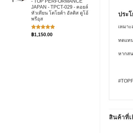
- TOP PERFORMANCE
฿1,580.00
JAPAN - TPCT-029 - คอยล์
หัวเทียน โตโยต้า อัลติส ดูโอ้
ประโ
พรีอุส
เหมาะส
ให้คะแนน
฿
1,150.00
5.00
ตั้งแต่
ทดแทนส
1-5
คะแนน
หากสนใ
#TOPP
สินค้าที่เ