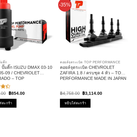
-35%
๊มติ๊ก
คอยล์จุดระเบิด TOP PERFORMANCE
์ ปั๊มติ๊ก ISUZU DMAX 03-10
คอยล์จุดระเบิด CHEVROLET
 05-09 / CHEVROLET
ZAFIRA 1.8 / ครบชุด 4 หัว – TOP
ADO – TOP
PERFORMANCE MADE IN JAPAN
RMANCE JAPAN – TPFI-
– TPCC-213 – คอยล์หัวเทียน ซาฟิ
้มติ๊ก ดีแม็ก
ร่า
Original
Current
Original
Current
.00
฿
854.00
฿
4,758.00
฿
3,114.00
price
price
price
price
น
was:
is:
was:
is:
ส่ตะกร้า
หยิบใส่ตะกร้า
฿1,086.00.
฿854.00.
฿4,758.00.
฿3,114.00.
 1-5
น