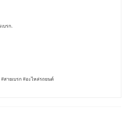
รเบรก.
สายเบรก #อะไหล่รถยนต์
#อะไหล่วรจักร #ราคา