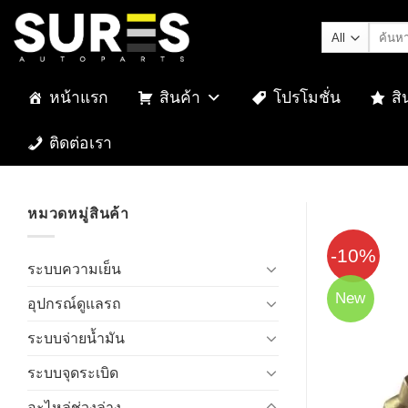
Skip
ค้นหา:
to
content
หน้าแรก
สินค้า
โปรโมชั่น
สิ
ติดต่อเรา
หมวดหมู่สินค้า
-10%
ระบบความเย็น
New
อุปกรณ์ดูแลรถ
ระบบจ่ายน้ำมัน
ระบบจุดระเบิด
อะไหล่ช่วงล่าง