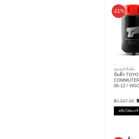
-21%
มอเตอร์ปั๊มติ๊ก
ปั้มติ๊ก TOY
COMMUTER 
05-12 / VIGO
YARIS 06-10 12V รหัส T
TOP PERFO
O
฿
1,027.00
p
w
หยิบใส่ตะกร้
฿