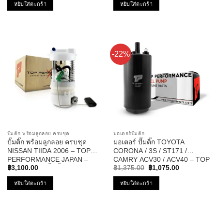
was:
is:
หยิบใส่ตะกร้า
หยิบใส่ตะกร้า
฿1,001.00.
฿789.00.
-22%
ปั๊มติ๊ก พร้อมลูกลอย ครบชุด
มอเตอร์ปั๊มติ๊ก
ปั๊มติ๊ก พร้อมลูกลอย ครบชุด
มอเตอร์ ปั๊มติ๊ก TOYOTA
NISSAN TIIDA 2006 – TOP
CORONA / 3S / ST171 /
PERFORMANCE JAPAN –
CAMRY ACV30 / ACV40 – TOP
Original
Current
TPFN-964 – ปั้มติ๊ก นิสสัน ทีด้า
PERFORMANCE JAPAN TPFT-
฿
3,100.00
฿
1,375.00
฿
1,075.00
price
price
003 – ปั้มติ๊ก แคมรี่
was:
is:
หยิบใส่ตะกร้า
หยิบใส่ตะกร้า
฿1,375.00.
฿1,075.00.