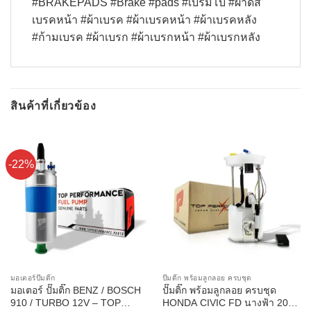
#BRAKEPADS #Brake #pads #เบรมโบ้ #ผ้าดิส
เบรคหน้า #ผ้าเบรค #ผ้าเบรคหน้า #ผ้าเบรคหลัง
#ก้ามเบรค #ผ้าเบรก #ผ้าเบรกหน้า #ผ้าเบรกหลัง
สินค้าที่เกี่ยวข้อง
-22%
มอเตอร์ปั๊มติ๊ก
ปั๊มติ๊ก พร้อมลูกลอย ครบชุด
มอเตอร์ ปั๊มติ๊ก BENZ / BOSCH
ปั๊มติ๊ก พร้อมลูกลอย ครบชุด
910 / TURBO 12V – TOP
HONDA CIVIC FD นางฟ้า 2006