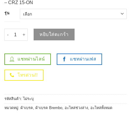
– CRZ 15-ON
รุ่น
จำนวน ผ้า เบรค หน้า HONDA JAZZ GK / CITY GM CNG VTEC / MOBILIO
หยิบใส่ตะกร้า
แชทผ่านไลน์
แชทผ่านเฟส
โทรด่วน!!
รหัสสินค้า:
ไม่ระบุ
หมวดหมู่:
ผ้าเบรค
,
ผ้าเบรค Brembo
,
อะไหล่ช่วงล่าง
,
อะไหล่ทั้งหมด