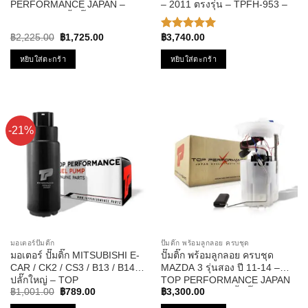
PERFORMANCE JAPAN –
– 2011 ตรงรุ่น – TPFH-953 –
TPFB-302 – ปั้มติ๊ก ในถัง เบนซ์
TOP PERFORMANCE JAPAN
บอส นอกถัง
– ปั๊มติก ซีวิค
Original
Current
฿
2,225.00
฿
1,725.00
฿
3,740.00
ให้คะแนน
price
price
5.00
ตั้งแต่
was:
is:
หยิบใส่ตะกร้า
หยิบใส่ตะกร้า
1-5
฿2,225.00.
฿1,725.00.
คะแนน
-21%
มอเตอร์ปั๊มติ๊ก
ปั๊มติ๊ก พร้อมลูกลอย ครบชุด
มอเตอร์ ปั๊มติ๊ก MITSUBISHI E-
ปั๊มติ๊ก พร้อมลูกลอย ครบชุด
CAR / CK2 / CS3 / B13 / B14
MAZDA 3 รุ่นสอง ปี 11-14 –
ปลั๊กใหญ่ – TOP
TOP PERFORMANCE JAPAN
Original
Current
PERFORMANCE JAPAN –
– TPFMZ-913 – ปั้มติ๊ก มาสด้า
฿
1,001.00
฿
789.00
฿
3,300.00
price
price
TPFM-401 – ปั้มติ๊ก อีคาร์
สาม