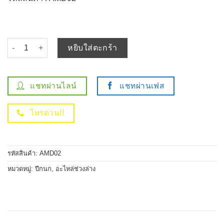
จำนวน ปีกนก ล่าง ซ้าย ขวา Mazda3 ปี 2008 (ไม่มีลูกหมาก) - AMD02-
หยิบใส่ตะกร้า
แชทผ่านไลน์
แชทผ่านเฟส
โทรด่วน!!
รหัสสินค้า:
AMD02
หมวดหมู่:
ปีกนก
,
อะไหล่ช่วงล่าง