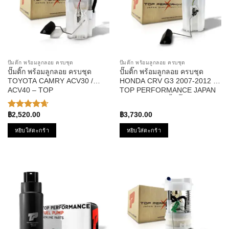
ปั๊มติ๊ก พร้อมลูกลอย ครบชุด
ปั๊มติ๊ก พร้อมลูกลอย ครบชุด
ปั๊มติ๊ก พร้อมลูกลอย ครบชุด
ปั๊มติ๊ก พร้อมลูกลอย ครบชุด
TOYOTA CAMRY ACV30 /
HONDA CRV G3 2007-2012 –
ACV40 – TOP
TOP PERFORMANCE JAPAN
PERFORMANCE JAPAN –
– TPFH-952 – ปั้มติ๊ก ฮอนด้า ซี
TPFT-993 – ปั้มติ๊ก โตโยต้า
อาวี
฿
2,520.00
฿
3,730.00
ให้คะแนน
แคมรี่
4.67
ตั้งแต่
หยิบใส่ตะกร้า
หยิบใส่ตะกร้า
1-5
คะแนน