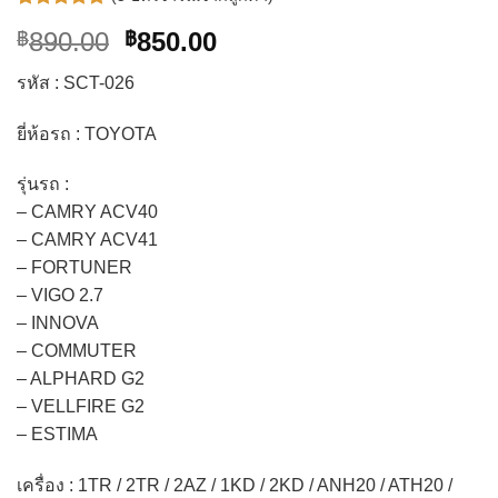
ให้คะแนน
5
Original
Current
890.00
850.00
฿
฿
5.00
จาก 5
คะแนนเต็ม
price
price
บน
การให้
รหัส : SCT-026
was:
is:
คะแนน
ของลูกค้า
฿890.00.
฿850.00.
ยี่ห้อรถ : TOYOTA
รุ่นรถ :
– CAMRY ACV40
– CAMRY ACV41
– FORTUNER
– VIGO 2.7
– INNOVA
– COMMUTER
– ALPHARD G2
– VELLFIRE G2
– ESTIMA
เครื่อง : 1TR / 2TR / 2AZ / 1KD / 2KD / ANH20 / ATH20 /