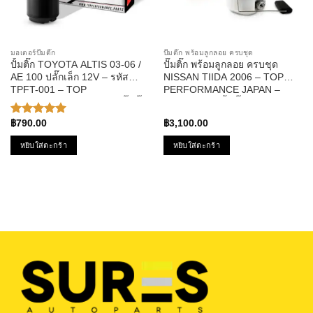
มอเตอร์ปั๊มติ๊ก
ปั๊มติ๊ก พร้อมลูกลอย ครบชุด
ปั้มติ๊ก TOYOTA ALTIS 03-06 /
ปั๊มติ๊ก พร้อมลูกลอย ครบชุด
AE 100 ปลั๊กเล็ก 12V – รหัส
NISSAN TIIDA 2006 – TOP
TPFT-001 – TOP
PERFORMANCE JAPAN –
PERFORMANCE มอเตอร์ปั๊มติ๊ก
TPFN-964 – ปั้มติ๊ก นิสสัน ทีด้า
ของแท้100% MADE IN JAPAN
฿
790.00
฿
3,100.00
ให้คะแนน
5.00
ตั้งแต่
หยิบใส่ตะกร้า
หยิบใส่ตะกร้า
1-5
คะแนน