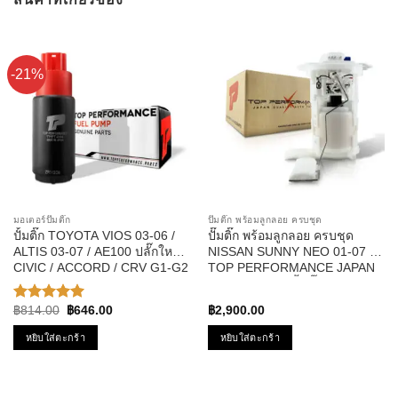
-21%
มอเตอร์ปั๊มติ๊ก
ปั๊มติ๊ก พร้อมลูกลอย ครบชุด
ปั้มติ๊ก TOYOTA VIOS 03-06 /
ปั๊มติ๊ก พร้อมลูกลอย ครบชุด
ALTIS 03-07 / AE100 ปลั๊กใหญ่ /
NISSAN SUNNY NEO 01-07 –
CIVIC / ACCORD / CRV G1-G2
TOP PERFORMANCE JAPAN
รหัส TPFT-004 – TOP
– TPFN-965 – ปั้มติ๊ก นิสสัน
PERFPRMANCE JAPAN
ซันนี่ นีโอ
Original
Current
฿
814.00
฿
646.00
฿
2,900.00
ให้คะแนน
price
price
5.00
ตั้งแต่
was:
is:
หยิบใส่ตะกร้า
หยิบใส่ตะกร้า
1-5
฿814.00.
฿646.00.
คะแนน