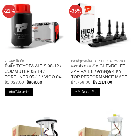
-21%
-35%
มอเตอร์ปั๊มติ๊ก
คอยล์จุดระเบิด TOP PERFORMANCE
ปั้มติ๊ก TOYOTA ALTIS 08-12 /
คอยล์จุดระเบิด CHEVROLET
COMMUTER 05-14 /
ZAFIRA 1.8 / ครบชุด 4 หัว –
FORTUNER 05-12 / VIGO 04-
TOP PERFORMANCE MADE
Original
Current
Original
Current
11 / VIOS 08-10 / YARIS 06-10
IN JAPAN – TPCC-213 – คอยล์
฿
1,027.00
฿
809.00
฿
4,758.00
฿
3,114.00
price
price
price
price
12V รหัส TPFT-002 – TOP
หัวเทียน ซาฟิร่า
was:
is:
was:
is:
หยิบใส่ตะกร้า
หยิบใส่ตะกร้า
PERFORMANCE JAPAN
฿1,027.00.
฿809.00.
฿4,758.00.
฿3,114.00.