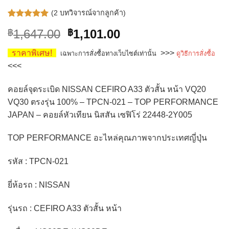
(
2
บทวิจารณ์จากลูกค้า)
ให้คะแนน
2
Original
Current
1,647.00
1,101.00
฿
฿
5.00
จาก 5
คะแนนเต็ม
price
price
บน
การให้
ราคาพิเศษ!
>>>
เฉพาะการสั่งซื้อทางเว็บไซต์เท่านั้น
ดูวิธีการสั่งซื้อ
was:
is:
คะแนน
<<<
ของลูกค้า
฿1,647.00.
฿1,101.00.
คอยล์จุดระเบิด NISSAN CEFIRO A33 ตัวสั้น หน้า VQ20
VQ30 ตรงรุ่น 100% – TPCN-021 – TOP PERFORMANCE
JAPAN – คอยล์หัวเทียน นิสสัน เซฟิโร่ 22448-2Y005
TOP PERFORMANCE อะไหล่คุณภาพจากประเทศญี่ปุ่น
รหัส : TPCN-021
ยี่ห้อรถ : NISSAN
รุ่นรถ : CEFIRO A33 ตัวสั้น หน้า