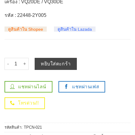
เครื่อง : VQ20DE / VQ30DE
รหัส : 22448-2Y005
ดูสินค้าใน Shopee
ดูสินค้าใน Lazada
จำนวน คอยล์จุดระเบิด NISSAN CEFIRO A33 ตัวสั้น หน้า VQ20 VQ30
หยิบใส่ตะกร้า
แชทผ่านไลน์
แชทผ่านเฟส
โทรด่วน!!
รหัสสินค้า:
TPCN-021