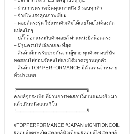
– ผลิตจากโรงงานมาตรฐานที่ญี่ปุ่น
– ผ่านการตรวจเช็คคุณภาพถึง 3 รอบทุกตัว
– จ่ายไฟแรงคุณภาพเยี่ยม
– คอยล์ตรงรุ่น ใช้แทนตัวเดิมได้เลยโดยไม่ต้องดัด
แปลงใดๆ
– ปลั๊กล็อกแน่นกับตัวคอยล์ ตำแหน่งยึดน็อตตรง
– มีรุ่นครบให้เลือกเยอะที่สุด
– สินค้ามีการรับประกันจากผู้ขาย ทุกตัวทางบริษัท
ทดสอบไฟก่อนจัดส่งไฟแรงได้มาตรฐานทุกตัว
– สินค้า TOP PERFORMANCE มีตัวแทนจำหน่าย
ทั่วประเทศ
╔═════════════════════╗​
คอยล์จุดระเบิด ที่ผ่านการทดสอบวิ่งบนถนนจริง มา
แล้วเกินหนึ่งแสนกิโล
╚═════════════════════╝
#TOPPERFORMANCE #JAPAN #IGNITIONCOIL
#คอยล์จุดระเบิด #คอยล์หัวเทียน #คอยล์ไฟ #คอยล์