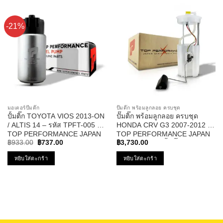
-21%
มอเตอร์ปั๊มติ๊ก
ปั๊มติ๊ก พร้อมลูกลอย ครบชุด
ปั้มติ๊ก TOYOTA VIOS 2013-ON
ปั๊มติ๊ก พร้อมลูกลอย ครบชุด
/ ALTIS 14 – รหัส TPFT-005 –
HONDA CRV G3 2007-2012 –
TOP PERFORMANCE JAPAN
TOP PERFORMANCE JAPAN
Original
Current
– TPFH-952 – ปั้มติ๊ก ฮอนด้า ซี
฿
933.00
฿
737.00
฿
3,730.00
price
price
อาวี
was:
is:
หยิบใส่ตะกร้า
หยิบใส่ตะกร้า
฿933.00.
฿737.00.