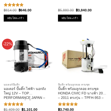
รหัส TPFT-004 – TOP
JAPAN – TPCC-214 – คอยล์หัว
PERFPRMANCE JAPAN
เทียน โซนิค โซนิก
Original
Current
Original
Current
฿
814.00
฿
646.00
฿
5,880.00
฿
3,840.00
ให้คะแนน
price
price
price
price
5.00
ตั้งแต่
was:
is:
was:
is:
หยิบใส่ตะกร้า
หยิบใส่ตะกร้า
1-5
฿814.00.
฿646.00.
฿5,880.00.
฿3,840.00.
คะแนน
-22%
มอเตอร์ปั๊มติ๊ก
ปั๊มติ๊ก พร้อมลูกลอย ครบชุด
มอเตอร์ ปั๊มติ๊ก ไฟฟ้า นอกถัง
ปั๊มติ๊ก พร้อมลูกลอย ครบชุด
ใหญ่ 12V – TOP
HONDA CIVIC FD นางฟ้า 2006
PERFORMANCE JAPAN –
– 2011 ตรงรุ่น – TPFH-953 –
TPFB-304 – ปั้มติ๊ก BOSCH
TOP PERFORMANCE JAPAN
ดัดแปลงใส่รถได้ทุกยี่ห้อ
– ปั๊มติก ซีวิค
Original
Current
฿
1,409.00
฿
1,101.00
฿
3,740.00
ให้คะแนน
ให้คะแนน