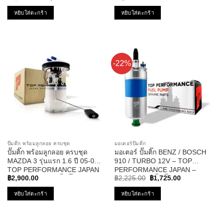
price
price
4.86
ตั้งแต่
5.00
ตั้งแต่
was:
is:
หยิบใส่ตะกร้า
หยิบใส่ตะกร้า
1-5
1-5
฿1,409.00.
฿1,101.00.
คะแนน
คะแนน
-22%
ปั๊มติ๊ก พร้อมลูกลอย ครบชุด
มอเตอร์ปั๊มติ๊ก
ปั๊มติ๊ก พร้อมลูกลอย ครบชุด
มอเตอร์ ปั๊มติ๊ก BENZ / BOSCH
MAZDA 3 รุ่นแรก 1.6 ปี 05-09 –
910 / TURBO 12V – TOP
TOP PERFORMANCE JAPAN
PERFORMANCE JAPAN –
Original
Current
– TPFMZ-912 – ปั้มติ๊ก มาสด้า
TPFB-302 – ปั้มติ๊ก ในถัง เบนซ์
฿
2,900.00
฿
2,225.00
฿
1,725.00
price
price
สาม
บอส นอกถัง
was:
is:
หยิบใส่ตะกร้า
หยิบใส่ตะกร้า
฿2,225.00.
฿1,725.00.