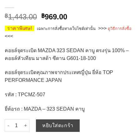
Original
Current
1,443.00
969.00
฿
฿
price
price
ราคาพิเศษ!
>>>
เฉพาะการสั่งซื้อทางเว็บไซต์เท่านั้น
ดูวิธีการสั่งซื้อ
was:
is:
<<<
฿1,443.00.
฿969.00.
คอยล์จุดระเบิด MAZDA 323 SEDAN คาบู ตรงรุ่น 100% –
คอยล์หัวเทียน มาสด้า ซีดาน G601-18-100
คอยล์จุดระเบิดคุณภาพจากประเทศญี่ปุ่น ยี่ห้อ TOP
PERFORMANCE JAPAN
รหัส : TPCMZ-507
ยี่ห้อรถ : MAZDA – 323 SEDAN คาบู
จำนวน คอยล์จุดระเบิด MAZDA 323 SEDAN คาบู ตรงรุ่น 100% - TP
หยิบใส่ตะกร้า