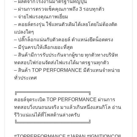
– ผลิตจากโรงงานมาตรฐานที่ญี่ปุ่น
– ผ่านการตรวจเช็คคุณภาพถึง 3 รอบทุกตัว
– จ่ายไฟแรงคุณภาพเยี่ยม
– คอยล์ตรงรุ่น ใช้แทนตัวเดิมได้เลยโดยไม่ต้องดัด
แปลงใดๆ
– ปลั๊กล็อกแน่นกับตัวคอยล์ ตำแหน่งยึดน็อตตรง
– มีรุ่นครบให้เลือกเยอะที่สุด
– สินค้ามีการรับประกันจากผู้ขาย ทุกตัวทางบริษัท
ทดสอบไฟก่อนจัดส่งไฟแรงได้มาตรฐานทุกตัว
– สินค้า TOP PERFORMANCE มีตัวแทนจำหน่าย
ทั่วประเทศ
╔═════════════════════╗​
คอยล์จุดระเบิด TOP PERFORMANCE ผ่านการ
ทดสอบวิ่งบนถนนจริง มาแล้วเกินหนึ่งแสนกิโล อ่าน
รีวิวแน่แน่ได้ที่โพสด้านล่างครับ​
╚═════════════════════╝
#TOPPERFORMANCE #JAPAN #IGNITIONCOIL