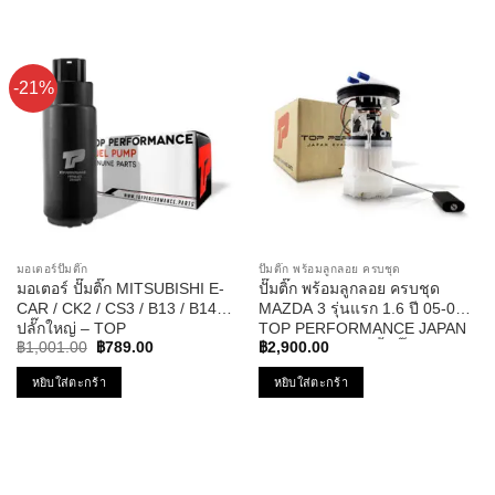
-21%
มอเตอร์ปั๊มติ๊ก
ปั๊มติ๊ก พร้อมลูกลอย ครบชุด
มอเตอร์ ปั๊มติ๊ก MITSUBISHI E-
ปั๊มติ๊ก พร้อมลูกลอย ครบชุด
CAR / CK2 / CS3 / B13 / B14
MAZDA 3 รุ่นแรก 1.6 ปี 05-09 –
ปลั๊กใหญ่ – TOP
TOP PERFORMANCE JAPAN
Original
Current
PERFORMANCE JAPAN –
– TPFMZ-912 – ปั้มติ๊ก มาสด้า
฿
1,001.00
฿
789.00
฿
2,900.00
price
price
TPFM-401 – ปั้มติ๊ก อีคาร์
สาม
was:
is:
หยิบใส่ตะกร้า
หยิบใส่ตะกร้า
฿1,001.00.
฿789.00.