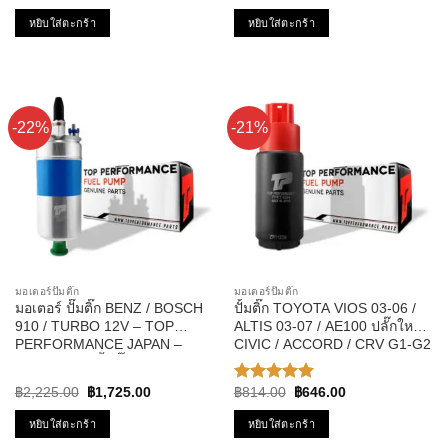
price
price
price
price
หัวเทียน ซาฟิร่า
was:
is:
was:
is:
หยิบใส่ตะกร้า
หยิบใส่ตะกร้า
฿933.00.
฿737.00.
฿4,758.00.
฿3,114.00.
-22%
-21%
มอเตอร์ปั๊มติ๊ก
มอเตอร์ปั๊มติ๊ก
มอเตอร์ ปั๊มติ๊ก BENZ / BOSCH
ปั้มติ๊ก TOYOTA VIOS 03-06 /
910 / TURBO 12V – TOP
ALTIS 03-07 / AE100 ปลั๊กใหญ่ /
PERFORMANCE JAPAN –
CIVIC / ACCORD / CRV G1-G2
TPFB-302 – ปั้มติ๊ก ในถัง เบนซ์
รหัส TPFT-004 – TOP
บอส นอกถัง
PERFPRMANCE JAPAN
Original
Current
Original
Current
฿
2,225.00
฿
1,725.00
฿
814.00
฿
646.00
ให้คะแนน
price
price
price
price
5.00
ตั้งแต่
was:
is:
was:
is:
หยิบใส่ตะกร้า
หยิบใส่ตะกร้า
1-5
฿2,225.00.
฿1,725.00.
฿814.00.
฿646.00.
คะแนน