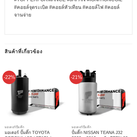
#คอยล์จุดระเบิด #คอยล์หัวเทียน #คอยล์ไฟ #คอยล์
จานจ่าย
สินค้าที่เกี่ยวข้อง
-22%
-21%
มอเตอร์ปั๊มติ๊ก
มอเตอร์ปั๊มติ๊ก
มอเตอร์ ปั๊มติ๊ก TOYOTA
ปั้มติ๊ก NISSAN TEANA J32