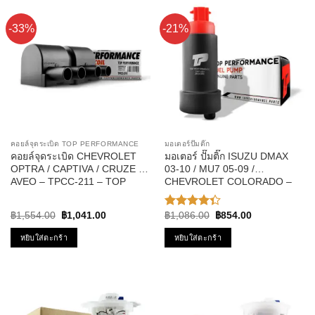
-33%
-21%
คอยล์จุดระเบิด TOP PERFORMANCE
มอเตอร์ปั๊มติ๊ก
คอยล์จุดระเบิด CHEVROLET
มอเตอร์ ปั๊มติ๊ก ISUZU DMAX
OPTRA / CAPTIVA / CRUZE /
03-10 / MU7 05-09 /
AVEO – TPCC-211 – TOP
CHEVROLET COLORADO –
PERFORMANCE – คอยล์หัว
TOP PERFORMANCE JAPAN
เทียน ออฟต้า อาวีโอ้ ครูซ
– TPFI-201 – ปั้มติ๊ก ดีแม็ก
Original
Current
Original
Current
฿
1,554.00
฿
1,041.00
฿
1,086.00
฿
854.00
ให้
price
price
price
price
คะแนน
was:
is:
was:
is:
หยิบใส่ตะกร้า
หยิบใส่ตะกร้า
4.33
฿1,554.00.
฿1,041.00.
฿1,086.00.
฿854.00.
ตั้งแต่ 1-5
คะแนน