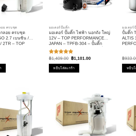
ูกลอย ครบชุด
มอเตอร์ปั๊มติ๊ก
มอเตอร์ปั
มลูกลอย ครบชุด
มอเตอร์ ปั๊มติ๊ก ไฟฟ้า นอกถัง ใหญ่
ปั้มติ
 2.7 เบนซิน /
12V – TOP PERFORMANCE
ALTIS 
 2TR – TOP
JAPAN – TPFB-304 – ปั้มติ๊ก
PERFO
CE JAPAN – TPFT-
BOSCH ดัดแปลงใส่รถได้ทุกยี่ห้อ
วีโก้
Original
Current
฿
1,409.00
฿
1,101.00
฿
933.0
ให้คะแนน
price
price
4.86
ตั้งแต่
was:
is:
1-5
า
หยิบใส่ตะกร้า
หยิบใ
฿1,409.00.
฿1,101.00.
คะแนน