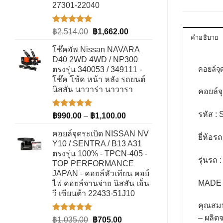
27301-22040
ให้คะแนน
Original
Current
฿
2,514.00
฿
1,662.00
คำอธิบาย
5.00
ตั้งแต่
price
price
1-5
โช๊คอัพ Nissan NAVARA
was:
is:
คะแนน
D40 2WD 4WD / NP300
฿2,514.00.
฿1,662.00.
คอยล์จุ
ตรงรุ่น 340053 / 349111 -
โช๊ค โช้ค หน้า หลัง รถยนต์
นิสสัน นาวาร่า นาวารา
คอยล์จ
รหัส :
ให้คะแนน
Price
฿
990.00
–
฿
1,100.00
5.00
ตั้งแต่
range:
1-5
คอยล์จุดระเบิด NISSAN NV
฿990.00
ยี่ห้อ
คะแนน
Y10 / SENTRA / B13 A31
through
ตรงรุ่น 100% - TPCN-405 -
฿1,100.00
รุ่นรถ
TOP PERFORMANCE
JAPAN - คอยล์หัวเทียน คอย์
MADE 
ไฟ คอยล์จานจ่าย นิสสัน เอ็น
วี เซียนต้า 22433-51J10
คุณสม
– ผลิต
ให้คะแนน
Original
Current
฿
1,035.00
฿
705.00