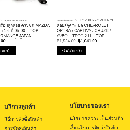
 พร้อมลูกลอย ครบชุด
คอยล์จุดระเบิด TOP PERFORMANCE
๊ก พร้อมลูกลอย ครบชุด MAZDA
คอยล์จุดระเบิด CHEVROLET
รก 1.6 ปี 05-09 – TOP
OPTRA / CAPTIVA / CRUZE /
RMANCE JAPAN –
AVEO – TPCC-211 – TOP
Original
Current
912 – ปั้มติ๊ก มาสด้า สาม
PERFORMANCE – คอยล์หัวเทียน
.00
฿
1,554.00
฿
1,041.00
price
price
ออฟต้า อาวีโอ้ ครูซ
was:
is:
ส่ตะกร้า
หยิบใส่ตะกร้า
฿1,554.00.
฿1,041.00.
นโยบายของเรา
บริการลูกค้า
นโยบายความเป็นส่วนตัว
วิธีการสั่งซื้อสินค้า
เงื่อนไขการจัดส่งสินค้า
การจัดส่งสินค้า