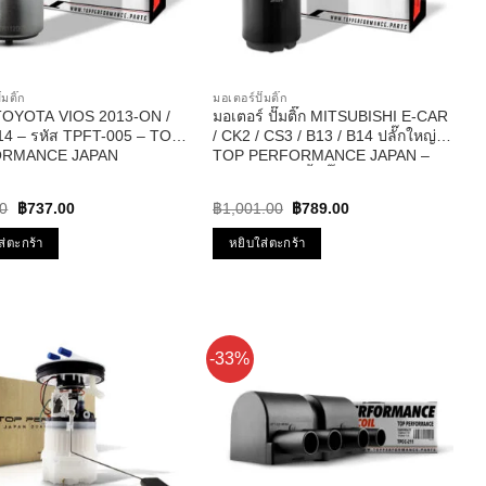
๊มติ๊ก
มอเตอร์ปั๊มติ๊ก
๊ก TOYOTA VIOS 2013-ON /
มอเตอร์ ปั๊มติ๊ก MITSUBISHI E-CAR
14 – รหัส TPFT-005 – TOP
/ CK2 / CS3 / B13 / B14 ปลั๊กใหญ่ –
RMANCE JAPAN
TOP PERFORMANCE JAPAN –
TPFM-401 – ปั้มติ๊ก อีคาร์
Original
Current
Original
Current
0
฿
737.00
฿
1,001.00
฿
789.00
price
price
price
price
was:
is:
was:
is:
ส่ตะกร้า
หยิบใส่ตะกร้า
฿933.00.
฿737.00.
฿1,001.00.
฿789.00.
-33%