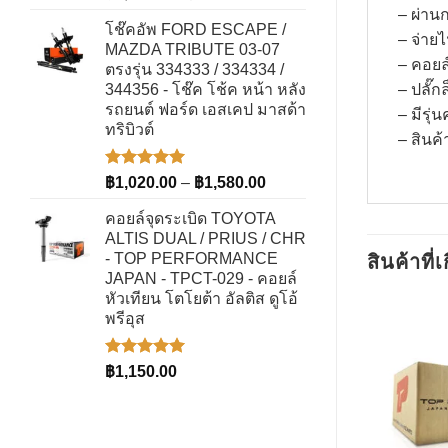
5.00
ตั้งแต่
price
price
– ผ่าน
1-5
โช๊คอัพ FORD ESCAPE /
was:
is:
คะแนน
– จ่าย
MAZDA TRIBUTE 03-07
฿1,035.00.
฿705.00.
– คอยล
ตรงรุ่น 334333 / 334334 /
344356 - โช๊ค โช้ค หน้า หลัง
– ปลั๊
รถยนต์ ฟอร์ด เอสเคป มาสด้า
– มีรุ่
ทริบิวต์
– สินค
ให้คะแนน
Price
฿
1,020.00
–
฿
1,580.00
5.00
ตั้งแต่
range:
1-5
คอยล์จุดระเบิด TOYOTA
฿1,020.00
คะแนน
ALTIS DUAL / PRIUS / CHR
through
- TOP PERFORMANCE
สินค้าที่เ
฿1,580.00
JAPAN - TPCT-029 - คอยล์
หัวเทียน โตโยต้า อัลติส ดูโอ้
พรีอุส
ให้คะแนน
฿
1,150.00
5.00
ตั้งแต่
1-5
คะแนน