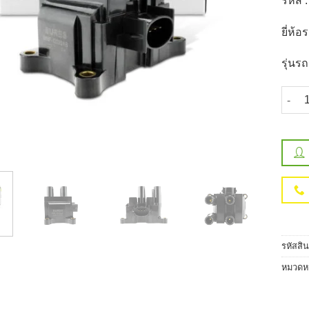
รหัส 
ยี่ห้
รุ่นร
จำนวน 
รหัสสิ
หมวดหม