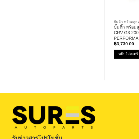
ปั๊มติ๊ก พร้อมล
ปั๊มติ๊ก พร้
CRV G3 200
PERFORMAN
952 – ปั้มติ๊ก
฿
3,730.00
หยิบใส่ตะกร้
รับข่าวสารโปรโมชั่น