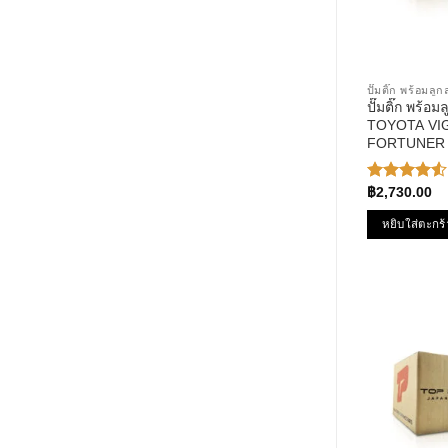
ปั๊มติ๊ก พร้อมล
ปั๊มติ๊ก พร้อ
TOYOTA VIGO
FORTUNER /
PERFORMAN
991 – ปั้มติ๊ก 
฿
2,730.00
ให้คะแนน
4.50
ตั้งแต่ 1-5
หยิบใส่ตะกร้
คะแนน