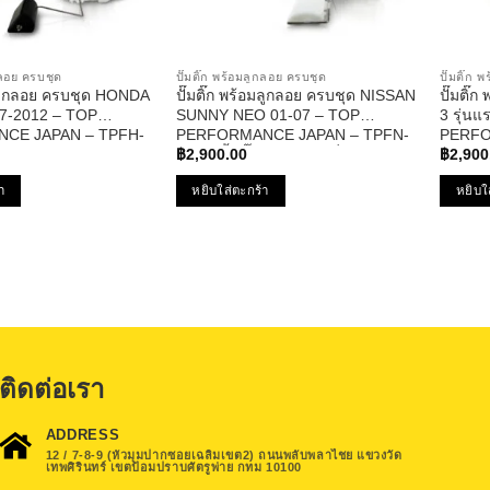
ูกลอย ครบชุด
ปั๊มติ๊ก พร้อมลูกลอย ครบชุด
ปั๊มติ๊ก
อมลูกลอย ครบชุด HONDA
ปั๊มติ๊ก พร้อมลูกลอย ครบชุด NISSAN
ปั๊มติ
7-2012 – TOP
SUNNY NEO 01-07 – TOP
3 รุ่นแ
CE JAPAN – TPFH-
PERFORMANCE JAPAN – TPFN-
PERFO
 ฮอนด้า ซีอาวี
965 – ปั้มติ๊ก นิสสัน ซันนี่ นีโอ
TPFMZ-
฿
2,900.00
฿
2,900
า
หยิบใส่ตะกร้า
หยิบใ
ติดต่อเรา
ADDRESS
12 / 7-8-9 (หัวมุมปากซอยเฉลิมเขต2) ถนนพลับพลาไชย แขวงวัด
เทพศิรินทร์ เขตป้อมปราบศัตรูพ่าย กทม 10100