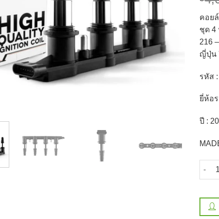
คอยล
ชุด 
216 –
ญี่ป
รหัส 
ยี่ห้
ปี : 2
MADE
จำนวน