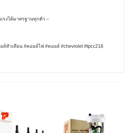
ฟแรงได้มาตรฐานทุกตัว –
์หัวเทียน #คอยล์ไฟ #คอยล์ #chevrolet #tpcc216