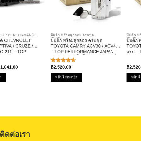
ิด TOP PERFORMANCE
ปั๊มติ๊ก พร้อมลูกลอย ครบชุด
ปั๊มติ๊ก
เบิด CHEVROLET
ปั๊มติ๊ก พร้อมลูกลอย ครบชุด
ปั๊มติ๊
PTIVA / CRUZE /
TOYOTA CAMRY ACV30 / ACV40
TOYOTA
C-211 – TOP
– TOP PERFORMANCE JAPAN –
แรก –
E – คอยล์หัวเทียน
TPFT-993 – ปั้มติ๊ก โตโยต้า แคมรี่
JAPAN 
้ ครูซ
ต้า วีอ
riginal
Current
฿
1,041.00
฿
2,520.00
฿
2,520
ให้คะแนน
rice
price
4.67
ตั้งแต่
as:
is:
1-5
า
หยิบใส่ตะกร้า
หยิบใ
1,554.00.
฿1,041.00.
คะแนน
ติดต่อเรา