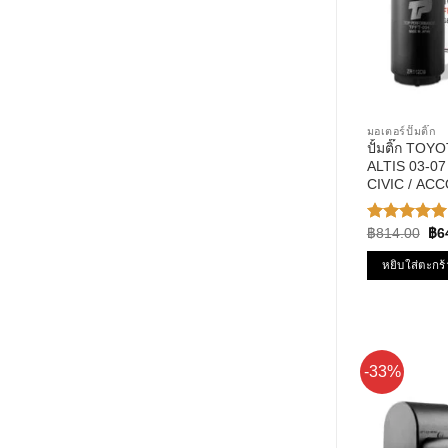
มอเตอร์ปั๊มติ๊ก
ปั้มติ๊ก TOY
ALTIS 03-07 
CIVIC / AC
รหัส TPFT-0
PERFPRMAN
Ori
฿
814.00
฿
6
ให้คะแนน
pri
5.00
ตั้งแต่
wa
1-5
หยิบใส่ตะกร้
฿8
คะแนน
-33%