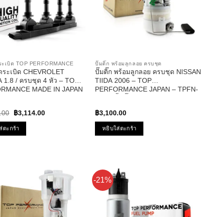
ุดระเบิด TOP PERFORMANCE
ปั๊มติ๊ก พร้อมลูกลอย ครบชุด
ุดระเบิด CHEVROLET
ปั๊มติ๊ก พร้อมลูกลอย ครบชุด NISSAN
 1.8 / ครบชุด 4 หัว – TOP
TIIDA 2006 – TOP
RMANCE MADE IN JAPAN
PERFORMANCE JAPAN – TPFN-
-213 – คอยล์หัวเทียน ซาฟิ
964 – ปั้มติ๊ก นิสสัน ทีด้า
Original
Current
.00
฿
3,114.00
฿
3,100.00
price
price
was:
is:
ส่ตะกร้า
หยิบใส่ตะกร้า
฿4,758.00.
฿3,114.00.
-21%