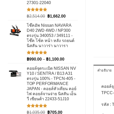
27301-22040
ให้คะแนน
Original
Current
฿
2,514.00
฿
1,662.00
5.00
ตั้งแต่
price
price
1-5
โช๊คอัพ Nissan NAVARA
was:
is:
คะแนน
D40 2WD 4WD / NP300
฿2,514.00.
฿1,662.00.
ตรงรุ่น 340053 / 349111 -
โช๊ค โช้ค หน้า หลัง รถยนต์
นิสสัน นาวาร่า นาวารา
ให้คะแนน
Price
฿
990.00
–
฿
1,100.00
5.00
ตั้งแต่
range:
1-5
คอยล์จุดระเบิด NISSAN NV
฿990.00
คำอธิบาย
คะแนน
Y10 / SENTRA / B13 A31
through
ตรงรุ่น 100% - TPCN-405 -
฿1,100.00
TOP PERFORMANCE
คอยล์
JAPAN - คอยล์หัวเทียน คอย์
TPCC-2
ไฟ คอยล์จานจ่าย นิสสัน เอ็น
วี เซียนต้า 22433-51J10
รหัส :
ให้คะแนน
Original
Current
฿
1,035.00
฿
705.00