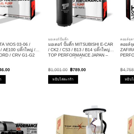
มอเตอร์ปั๊มติ๊ก
คอยล์จ
OTA VIOS 03-06 /
มอเตอร์ ปั๊มติ๊ก MITSUBISHI E-CAR
คอยล์จ
/ AE100 ปลั๊กใหญ่ /
/ CK2 / CS3 / B13 / B14 ปลั๊กใหญ่ –
ZAFIRA
CORD / CRV G1-G2
TOP PERFORMANCE JAPAN –
PERFO
04 – TOP
TPFM-401 – ปั้มติ๊ก อีคาร์
– TPCC
CE JAPAN
ร่า
ginal
Current
Original
Current
46.00
฿
1,001.00
฿
789.00
฿
4,758
ce
price
price
price
s:
is:
was:
is:
า
หยิบใส่ตะกร้า
หยิบใ
14.00.
฿646.00.
฿1,001.00.
฿789.00.