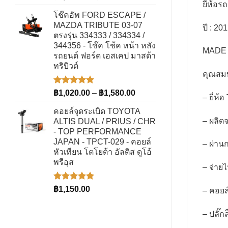
5.00
ตั้งแต่
ยี่ห้อ
price
price
1-5
โช๊คอัพ FORD ESCAPE /
was:
is:
คะแนน
MAZDA TRIBUTE 03-07
ปี : 20
฿1,035.00.
฿705.00.
ตรงรุ่น 334333 / 334334 /
344356 - โช๊ค โช้ค หน้า หลัง
MADE 
รถยนต์ ฟอร์ด เอสเคป มาสด้า
ทริบิวต์
คุณสม
ให้คะแนน
Price
฿
1,020.00
–
฿
1,580.00
– ยี่ห
5.00
ตั้งแต่
range:
1-5
คอยล์จุดระเบิด TOYOTA
฿1,020.00
คะแนน
– ผลิต
ALTIS DUAL / PRIUS / CHR
through
- TOP PERFORMANCE
฿1,580.00
JAPAN - TPCT-029 - คอยล์
– ผ่าน
หัวเทียน โตโยต้า อัลติส ดูโอ้
พรีอุส
– จ่าย
ให้คะแนน
฿
1,150.00
– คอยล
5.00
ตั้งแต่
1-5
คะแนน
– ปลั๊