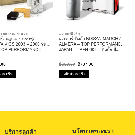
 พร้อมลูกลอย ครบชุด
มอเตอร์ปั๊มติ๊ก
ก พร้อมลูกลอย ครบชุด
มอเตอร์ ปั๊มติ๊ก NISSAN MARCH /
 VIOS 2003 – 2006 รุ่น
ALMERA – TOP PERFORMANCE
 TOP PERFORMANCE
JAPAN – TPFN-602 – ปั้มติ๊ก ปั๊ม
– TPFT-992 – ปั้มติ๊ก โตโย
น้ำมัน นิสสัน มาร์ช อัลเมร่า
อส
Original
Current
.00
฿
933.00
฿
737.00
price
price
was:
is:
ส่ตะกร้า
หยิบใส่ตะกร้า
฿933.00.
฿737.00.
นโยบายของเรา
บริการลูกค้า