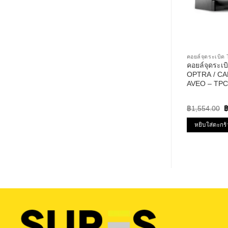
คอยล์จุดระเบ
คอยล์จุดระ
OPTRA / CA
AVEO – TPC
PERFORMANC
ออฟต้า อาวีโอ
O
฿
1,554.00
p
w
หยิบใส่ตะกร้
฿