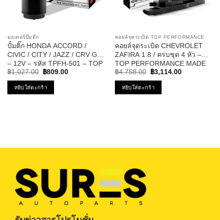
มอเตอร์ปั๊มติ๊ก
คอยล์จุดระเบิด TOP PERFORMANCE
ปั้มติ๊ก HONDA ACCORD /
คอยล์จุดระเบิด CHEVROLET
CIVIC / CITY / JAZZ / CRV G3
ZAFIRA 1.8 / ครบชุด 4 หัว –
– 12V – รหัส TPFH-501 – TOP
TOP PERFORMANCE MADE
Original
Current
Original
Current
PERFORMANCE
IN JAPAN – TPCC-213 – คอยล์
฿
1,027.00
฿
809.00
฿
4,758.00
฿
3,114.00
price
price
price
price
หัวเทียน ซาฟิร่า
was:
is:
was:
is:
หยิบใส่ตะกร้า
หยิบใส่ตะกร้า
฿1,027.00.
฿809.00.
฿4,758.00.
฿3,114.00.
รับข่าวสารโปรโมชั่น