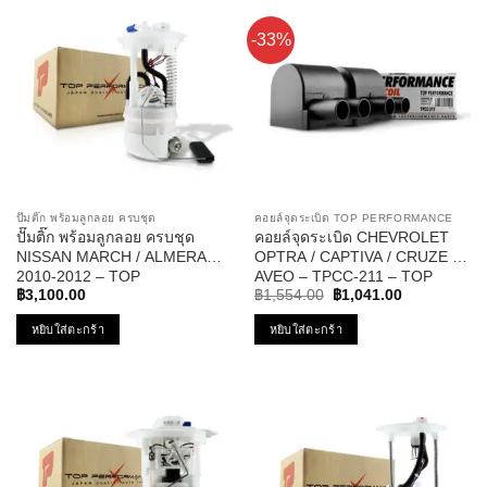
-33%
ปั๊มติ๊ก พร้อมลูกลอย ครบชุด
คอยล์จุดระเบิด TOP PERFORMANCE
ปั๊มติ๊ก พร้อมลูกลอย ครบชุด
คอยล์จุดระเบิด CHEVROLET
NISSAN MARCH / ALMERA
OPTRA / CAPTIVA / CRUZE /
2010-2012 – TOP
AVEO – TPCC-211 – TOP
Original
Current
PERFORMANCE JAPAN –
PERFORMANCE – คอยล์หัว
฿
3,100.00
฿
1,554.00
฿
1,041.00
price
price
TPFN-963 – ปั้มติ๊ก มาร์ช อัลเม
เทียน ออฟต้า อาวีโอ้ ครูซ
was:
is:
หยิบใส่ตะกร้า
หยิบใส่ตะกร้า
ร่า
฿1,554.00.
฿1,041.00.