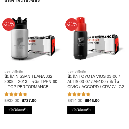
สินค้าที่เกี่ยวข้อง
-21%
-21%
มอเตอร์ปั๊มติ๊ก
มอเตอร์ปั๊มติ๊ก
ปั้มติ๊ก NISSAN TEANA J32
ปั้มติ๊ก TOYOTA VIOS 03-06 /
2009 – 2013 – รหัส TPFN-601
ALTIS 03-07 / AE100 ปลั๊กใหญ่ /
– TOP PERFORMANCE
CIVIC / ACCORD / CRV G1-G2
JAPAN
รหัส TPFT-004 – TOP
PERFPRMANCE JAPAN
Original
Current
Original
Current
฿
933.00
฿
737.00
฿
814.00
฿
646.00
ให้คะแนน
ให้คะแนน
price
price
price
price
5.00
ตั้งแต่
5.00
ตั้งแต่
was:
is:
was:
is:
หยิบใส่ตะกร้า
หยิบใส่ตะกร้า
1-5
1-5
฿933.00.
฿737.00.
฿814.00.
฿646.00.
คะแนน
คะแนน