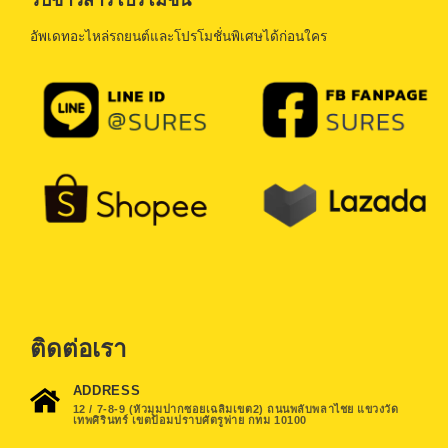
อัพเดทอะไหล่รถยนต์และโปรโมชั่นพิเศษได้ก่อนใคร
ติดต่อเรา
ADDRESS
12 / 7-8-9 (หัวมุมปากซอยเฉลิมเขต2) ถนนพลับพลาไชย แขวงวัด
เทพศิรินทร์ เขตป้อมปราบศัตรูพ่าย กทม 10100