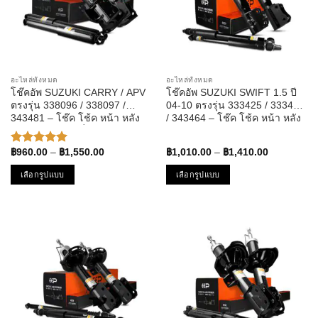
อะไหล่ทั้งหมด
อะไหล่ทั้งหมด
โช๊คอัพ SUZUKI CARRY / APV
โช๊คอัพ SUZUKI SWIFT 1.5 ปี
ตรงรุ่น 338096 / 338097 /
04-10 ตรงรุ่น 333425 / 333426
343481 – โช๊ค โช้ค หน้า หลัง
/ 343464 – โช๊ค โช้ค หน้า หลัง
รถยนต์ ซูซูกิ แครี่ เอพีวี
ซูซูกิ สวิฟ
Price
Price
฿
960.00
–
฿
1,550.00
฿
1,010.00
–
฿
1,410.00
ให้คะแนน
range:
range:
5.00
ตั้งแต่
฿960.00
฿1,010.00
เลือกรูปแบบ
เลือกรูปแบบ
1-5
through
through
คะแนน
฿1,550.00
฿1,410.00
This
This
product
product
has
has
multiple
multiple
variants.
variants.
The
The
options
options
may
may
be
be