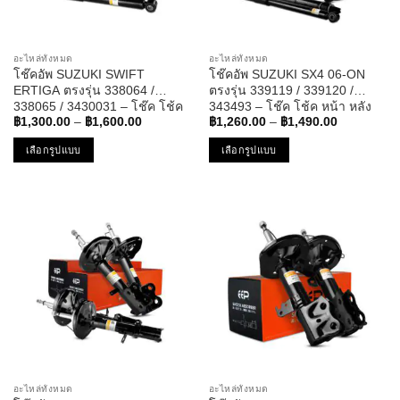
chosen
chosen
on
on
the
the
อะไหล่ทั้งหมด
อะไหล่ทั้งหมด
product
product
โช๊คอัพ SUZUKI SWIFT
โช๊คอัพ SUZUKI SX4 06-ON
page
page
ERTIGA ตรงรุ่น 338064 /
ตรงรุ่น 339119 / 339120 /
338065 / 3430031 – โช๊ค โช้ค
343493 – โช๊ค โช้ค หน้า หลัง
Price
Price
หน้า หลัง ซูซุกิ สวิฟ เออติก้า
รถยนต์ ซูซูกิ
฿
1,300.00
–
฿
1,600.00
฿
1,260.00
–
฿
1,490.00
range:
range:
฿1,300.00
฿1,260.00
เลือกรูปแบบ
เลือกรูปแบบ
through
through
฿1,600.00
฿1,490.00
This
This
product
product
has
has
multiple
multiple
variants.
variants.
The
The
options
options
may
may
be
be
chosen
chosen
on
on
the
the
อะไหล่ทั้งหมด
อะไหล่ทั้งหมด
product
product