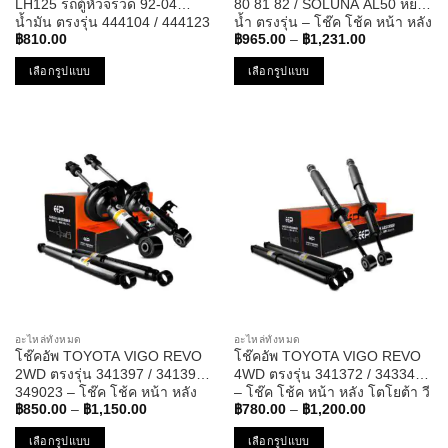
LH125 รถตู้หัวจรวด 92-04
80 81 82 / SOLUNA AL50 หยด
น้ำมัน ตรงรุ่น 444104 / 444123
น้ำ ตรงรุ่น – โช๊ค โช้ค หน้า หลัง
Price
– โช๊ค โช้ค หน้า หลัง รถยนต์ โต
โตโยต้า สตาร์เลท โซลูน่า
฿
810.00
฿
965.00
–
฿
1,231.00
range:
โยต้า ไฮเอส
฿965.00
เลือกรูปแบบ
เลือกรูปแบบ
through
฿1,231.00
This
This
product
product
has
has
multiple
multiple
variants.
variants.
The
The
options
options
may
may
be
be
chosen
chosen
on
on
the
the
อะไหล่ทั้งหมด
อะไหล่ทั้งหมด
product
product
โช๊คอัพ TOYOTA VIGO REVO
โช๊คอัพ TOYOTA VIGO REVO
page
page
2WD ตรงรุ่น 341397 / 341398 /
4WD ตรงรุ่น 341372 / 343346
349023 – โช๊ค โช้ค หน้า หลัง
– โช๊ค โช้ค หน้า หลัง โตโยต้า วี
Price
Price
โตโยต้า วีโก้ รีโว่
โก้ รีโว่
฿
850.00
–
฿
1,150.00
฿
780.00
–
฿
1,200.00
range:
range:
฿850.00
฿780.00
เลือกรูปแบบ
เลือกรูปแบบ
through
through