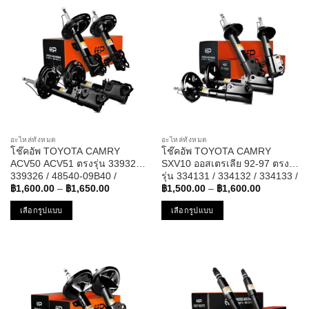
multiple
multiple
variants.
variants.
The
The
options
options
may
may
be
be
chosen
chosen
on
on
the
the
อะไหล่ทั้งหมด
อะไหล่ทั้งหมด
product
product
โช๊คอัพ TOYOTA CAMRY
โช๊คอัพ TOYOTA CAMRY
page
page
ACV50 ACV51 ตรงรุ่น 339325 /
SXV10 ออสเตรเลีย 92-97 ตรง
339326 / 48540-09B40 /
รุ่น 334131 / 334132 / 334133 /
Price
Price
48530-09V50 โช๊ค โช้ค หน้า
334134 – โช๊ค โช้ค หน้า หลัง
฿
1,600.00
–
฿
1,650.00
฿
1,500.00
–
฿
1,600.00
range:
range:
หลัง โตโยต้า แคมรี่
โตโยต้า แคมรี่
฿1,600.00
฿1,500.00
เลือกรูปแบบ
เลือกรูปแบบ
through
through
฿1,650.00
฿1,600.00
This
This
product
product
has
has
multiple
multiple
variants.
variants.
The
The