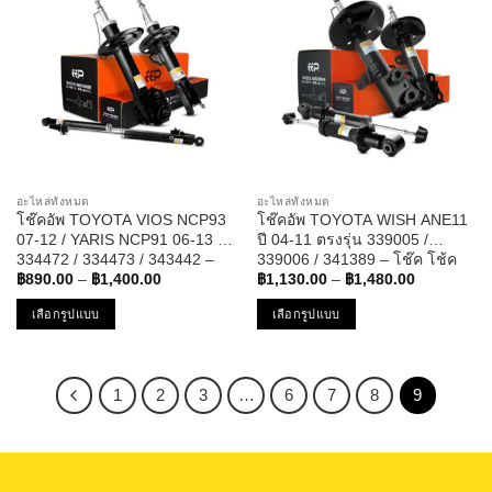
multiple
multiple
variants.
variants.
The
The
options
options
may
may
be
be
chosen
chosen
on
on
the
the
อะไหล่ทั้งหมด
อะไหล่ทั้งหมด
product
product
โช๊คอัพ TOYOTA VIOS NCP93
โช๊คอัพ TOYOTA WISH ANE11
page
page
07-12 / YARIS NCP91 06-13 /
ปี 04-11 ตรงรุ่น 339005 /
334472 / 334473 / 343442 –
339006 / 341389 – โช๊ค โช้ค
Price
Price
โช๊ค โช้ค หน้า หลัง แก๊ส โตโย
หน้า หลัง รถยนต์ แก๊ส โตโยต้า
฿
890.00
–
฿
1,400.00
฿
1,130.00
–
฿
1,480.00
range:
range:
ต้า วีออส ยาริส
วิช
฿890.00
฿1,130.00
เลือกรูปแบบ
เลือกรูปแบบ
through
through
฿1,400.00
฿1,480.00
This
This
product
product
has
has
1
2
3
…
6
7
8
9
multiple
multiple
variants.
variants.
The
The
options
options