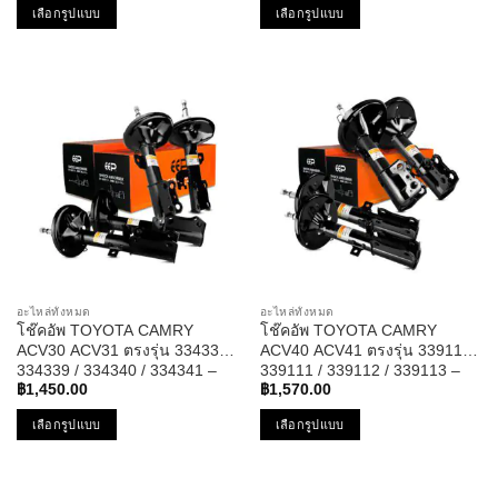
฿910.00
฿990.00
เลือกรูปแบบ
เลือกรูปแบบ
through
through
฿1,320.00
฿1,500.00
This
This
product
product
has
has
multiple
multiple
variants.
variants.
The
The
options
options
may
may
be
be
chosen
chosen
on
on
the
the
อะไหล่ทั้งหมด
อะไหล่ทั้งหมด
product
product
โช๊คอัพ TOYOTA CAMRY
โช๊คอัพ TOYOTA CAMRY
page
page
ACV30 ACV31 ตรงรุ่น 334338 /
ACV40 ACV41 ตรงรุ่น 339110 /
334339 / 334340 / 334341 –
339111 / 339112 / 339113 –
โช๊ค โช้ค หน้า หลัง โตโยต้า
โช๊ค โช้ค หน้า หลัง โตโยต้า
฿
1,450.00
฿
1,570.00
แคมรี่
แคมรี่
เลือกรูปแบบ
เลือกรูปแบบ
This
This
product
product
has
has