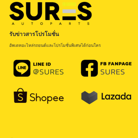
may
may
be
be
chosen
chosen
on
on
the
the
รับข่าวสารโปรโมชั่น
product
product
page
page
อัพเดทอะไหล่รถยนต์และโปรโมชั่นพิเศษได้ก่อนใคร