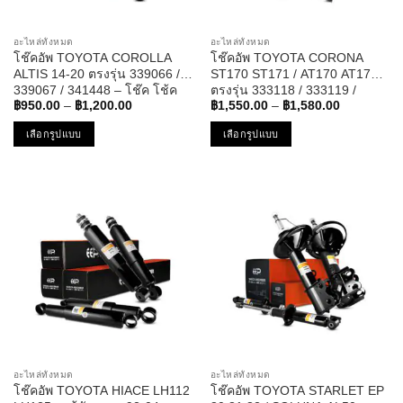
on
on
the
the
อะไหล่ทั้งหมด
อะไหล่ทั้งหมด
product
product
โช๊คอัพ TOYOTA COROLLA
โช๊คอัพ TOYOTA CORONA
page
page
ALTIS 14-20 ตรงรุ่น 339066 /
ST170 ST171 / AT170 AT171
339067 / 341448 – โช๊ค โช้ค
ตรงรุ่น 333118 / 333119 /
Price
Price
หน้า หลัง แก๊ส โตโยต้า อัลติส
333063 / 333064 – โช๊ค โช้ค
฿
950.00
–
฿
1,200.00
฿
1,550.00
–
฿
1,580.00
range:
range:
แท็กซี่
หน้า หลัง โตโยต้า โคโรน่า
฿950.00
฿1,550.00
เลือกรูปแบบ
เลือกรูปแบบ
through
through
฿1,200.00
฿1,580.00
This
This
product
product
has
has
multiple
multiple
variants.
variants.
The
The
options
options
may
may
be
be
chosen
chosen
on
on
the
the
อะไหล่ทั้งหมด
อะไหล่ทั้งหมด
product
product
โช๊คอัพ TOYOTA HIACE LH112
โช๊คอัพ TOYOTA STARLET EP
page
page