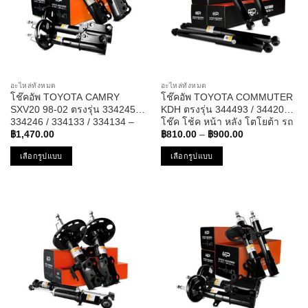
options
options
may
may
be
be
chosen
chosen
on
on
the
the
อะไหล่ทั้งหมด
อะไหล่ทั้งหมด
product
product
โช๊คอัพ TOYOTA CAMRY
โช๊คอัพ TOYOTA COMMUTER
page
page
SXV20 98-02 ตรงรุ่น 334245 /
KDH ตรงรุ่น 344493 / 344204 –
334246 / 334133 / 334134 –
โช๊ค โช้ค หน้า หลัง โตโยต้า รถ
Price
โช๊ค โช้ค หน้า หลัง โตโยต้า
ตู้ คอมมูเตอร์
฿
1,470.00
฿
810.00
–
฿
900.00
range:
แคมรี่
฿810.00
เลือกรูปแบบ
เลือกรูปแบบ
through
฿900.00
This
This
product
product
has
has
multiple
multiple
variants.
variants.
The
The
options
options
may
may
be
be
chosen
chosen