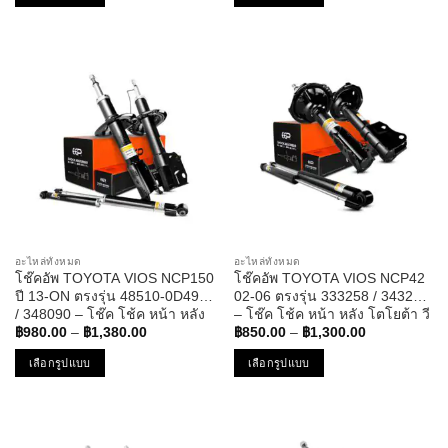
฿1,150.00
฿1,200.00
This
This
product
product
has
has
multiple
multiple
variants.
variants.
The
The
options
options
may
may
be
be
chosen
chosen
on
on
the
the
อะไหล่ทั้งหมด
อะไหล่ทั้งหมด
product
product
โช๊คอัพ TOYOTA VIOS NCP150
โช๊คอัพ TOYOTA VIOS NCP42
page
page
ปี 13-ON ตรงรุ่น 48510-0D490
02-06 ตรงรุ่น 333258 / 343295
/ 348090 – โช๊ค โช้ค หน้า หลัง
– โช๊ค โช้ค หน้า หลัง โตโยต้า วี
Price
Price
โตโยต้า วีออส
ออส
฿
980.00
–
฿
1,380.00
฿
850.00
–
฿
1,300.00
range:
range:
฿980.00
฿850.00
เลือกรูปแบบ
เลือกรูปแบบ
through
through
฿1,380.00
฿1,300.00
This
This
product
product
has
has