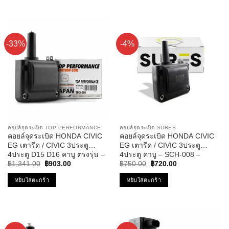
คอยล์หัวเทียน คอยล์ไฟ ฮอนด้า
30500-P2A-J01
แอคคอร์ด 30520-R40-007 /
30520-5A2-A01
-33%
-4%
คอยล์จุดระเบิด TOP PERFORMANCE
คอยล์จุดระเบิด SURES
คอยล์จุดระเบิด HONDA CIVIC
คอยล์จุดระเบิด HONDA CIVIC
EG เตารีด / CIVIC 3ประตู
EG เตารีด / CIVIC 3ประตู
4ประตู D15 D16 คาบู ตรงรุ่น –
4ประตู คาบู – SCH-008 –
Original
Current
Original
Current
TPCH-008 – TOP
SURES
฿
1,341.00
฿
903.00
฿
750.00
฿
720.00
price
price
price
price
PERFORMANCE MADE IN
was:
is:
was:
is:
หยิบใส่ตะกร้า
หยิบใส่ตะกร้า
JAPAN – คอยล์หัวเทียน คอยล์ไฟ
฿1,341.00.
฿903.00.
฿750.00.
฿720.00.
คอยล์จานจ่าย ฮอนด้า ซีวิค
30500-PT0-005