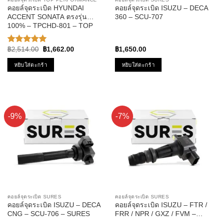
คอยล์จุดระเบิด HYUNDAI
คอยล์จุดระเบิด ISUZU – DECA
ACCENT SONATA ตรงรุ่น
360 – SCU-707
100% – TPCHD-801 – TOP
PERFORMANCE MADE IN
JAPAN – คอยล์หัวเทียน คอยล์ไฟ
Original
Current
฿
2,514.00
฿
1,662.00
฿
1,650.00
ให้คะแนน
คอยล์จานจ่าย ฮุนได โซนาต้า
price
price
5.00
ตั้งแต่
แอคเซนต์ 27301-22040
was:
is:
หยิบใส่ตะกร้า
หยิบใส่ตะกร้า
1-5
฿2,514.00.
฿1,662.00.
คะแนน
-9%
-7%
คอยล์จุดระเบิด SURES
คอยล์จุดระเบิด SURES
คอยล์จุดระเบิด ISUZU – DECA
คอยล์จุดระเบิด ISUZU – FTR /
CNG – SCU-706 – SURES
FRR / NPR / GXZ / FVM –