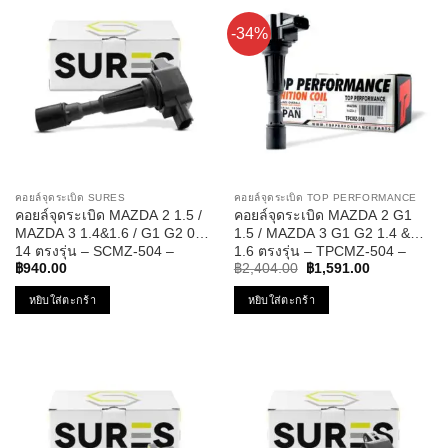
-34%
คอยล์จุดระเบิด SURES
คอยล์จุดระเบิด TOP PERFORMANCE
คอยล์จุดระเบิด MAZDA 2 1.5 /
คอยล์จุดระเบิด MAZDA 2 G1
MAZDA 3 1.4&1.6 / G1 G2 04-
1.5 / MAZDA 3 G1 G2 1.4 &
14 ตรงรุ่น – SCMZ-504 –
1.6 ตรงรุ่น – TPCMZ-504 –
Original
Current
SURES
TOP PERFORMANCE JAPAN
฿
940.00
฿
2,404.00
฿
1,591.00
price
price
– คอยล์หัวเทียน มาสด้า สอง
was:
is:
หยิบใส่ตะกร้า
หยิบใส่ตะกร้า
สาม ZJ20-18-100A
฿2,404.00.
฿1,591.00.