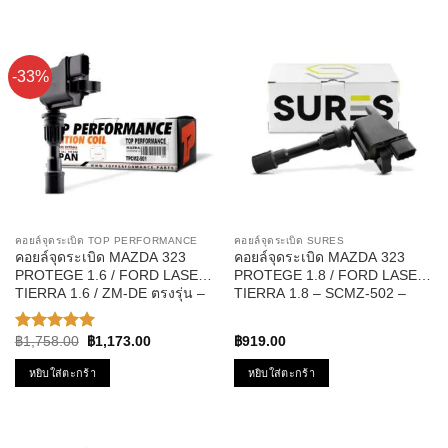
-33%
คอยล์จุดระเบิด TOP PERFORMANCE
คอยล์จุดระเบิด SURES
คอยล์จุดระเบิด MAZDA 323
คอยล์จุดระเบิด MAZDA 323
PROTEGE 1.6 / FORD LASER
PROTEGE 1.8 / FORD LASER
TIERRA 1.6 / ZM-DE ตรงรุ่น –
TIERRA 1.8 – SCMZ-502 –
TOP PERFORMANCE JAPAN
SURES
– TPCMZ-501 – คอยล์หัวเทียน
Original
Current
฿
1,758.00
฿
1,173.00
฿
919.00
ให้คะแนน
มาสด้า โปรเทเจ้ ฟอร์ด เลเซอร์
price
price
5.00
ตั้งแต่
เทียร่า ZL01-18-100 / ZZY1-18-
was:
is:
หยิบใส่ตะกร้า
หยิบใส่ตะกร้า
1-5
฿1,758.00.
฿1,173.00.
100
คะแนน