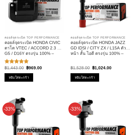
คอยล์จุดระเบิด TOP PERFORMANCE
คอยล์จุดระเบิด TOP PERFORMANCE
คอยล์จุดระเบิด HONDA CIVIC
คอยล์จุดระเบิด HONDA JAZZ
ตาโต VTEC / ACCORD 2.3 G4
GD IDSI / CITY ZX / L15A ตัว
G5 / D16Y ตรงรุ่น 100% –
หน้า สั้น ไอดี ตรงรุ่น 100% –
TPCH-052 – TOP
TPCH-005 – TOP
PERFORMANCE MADE IN
PERFORMANCE MADE IN
Original
Current
Original
Current
฿
1,443.00
฿
969.00
฿
1,528.00
฿
1,024.00
ให้คะแนน
JAPAN – คอยล์หัวเทียน คอยล์ไฟ
JAPAN – คอยล์หัวเทียน ฮอนด้า
price
price
price
price
5.00
ตั้งแต่
คอยล์จานจ่าย ฮอนด้า ซีวิค แอค
แจ๊ส ซิตี้ 30520-PWA-003
was:
is:
was:
is:
หยิบใส่ตะกร้า
หยิบใส่ตะกร้า
1-5
฿1,443.00.
฿969.00.
฿1,528.00.
฿1,024.00.
คอร์ด 30500-POA-A01
คะแนน
-33%
-33%