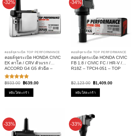
-32%
-34%
คอยล์จุดระเบิด TOP PERFORMANCE
คอยล์จุดระเบิด TOP PERFORMANCE
คอยล์จุดระเบิด HONDA CIVIC
คอยล์จุดระเบิด HONDA CIVIC
EK ตาโต / CRV ตัวแรก /
FB 1.8 / CIVIC FC / HR-V /
ACCORD G4 G5 หัวฉีด –
R18Z – TPCH-051 – TOP
TPCH-006 – คอยล์ หัวเทียน
PERFORMANCE MADE IN
จานจ่าย ซีวิค ซีวิก
JAPAN – คอยล์หัวเทียน ฮอนด้า
Original
Current
Original
Current
฿
933.00
฿
639.00
฿
2,123.00
฿
1,409.00
ให้คะแนน
ซีวิค 30520-R1A-A01
price
price
price
price
4.80
ตั้งแต่
was:
is:
was:
is:
หยิบใส่ตะกร้า
หยิบใส่ตะกร้า
1-5
฿933.00.
฿639.00.
฿2,123.00.
฿1,409.00.
คะแนน
-33%
-33%