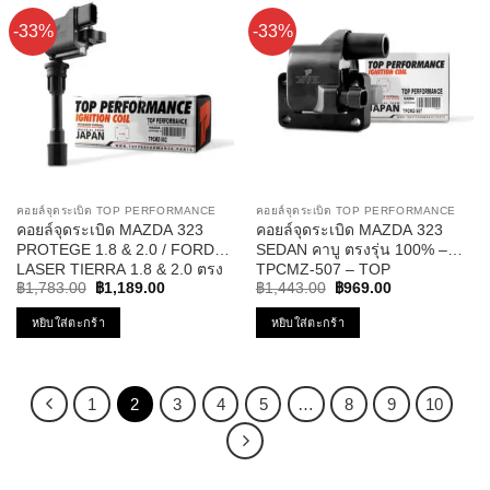
-33%
-33%
คอยล์จุดระเบิด TOP PERFORMANCE
คอยล์จุดระเบิด TOP PERFORMANCE
คอยล์จุดระเบิด MAZDA 323
คอยล์จุดระเบิด MAZDA 323
PROTEGE 1.8 & 2.0 / FORD
SEDAN คาบู ตรงรุ่น 100% –
LASER TIERRA 1.8 & 2.0 ตรง
TPCMZ-507 – TOP
Original
Current
Original
Current
รุ่น 100% – TPCMZ-502 – TOP
PERFORMANCE JAPAN –
฿
1,783.00
฿
1,189.00
฿
1,443.00
฿
969.00
price
price
price
price
PERFORMANCE JAPAN –
คอยล์หัวเทียน มาสด้า ซีดาน
was:
is:
was:
is:
หยิบใส่ตะกร้า
หยิบใส่ตะกร้า
คอยล์หัวเทียน มาสด้า โปรเทเจ้
G601-18-100
฿1,783.00.
฿1,189.00.
฿1,443.00.
฿969.00.
ฟอร์ด เลเซอร์ เทียร่า FP85-18-
100C
1
2
3
4
5
…
8
9
10