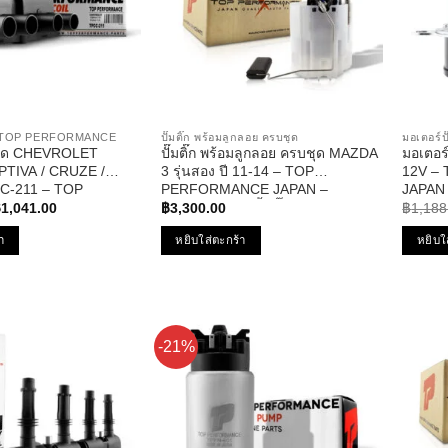
ิด TOP PERFORMANCE
ปั๊มติ๊ก พร้อมลูกลอย ครบชุด
มอเตอร์ปั
เบิด CHEVROLET
ปั๊มติ๊ก พร้อมลูกลอย ครบชุด MAZDA
มอเตอร์
PTIVA / CRUZE /
3 รุ่นสอง ปี 11-14 – TOP
12V –
C-211 – TOP
PERFORMANCE JAPAN –
JAPAN –
riginal
Current
E – คอยล์หัวเทียน
TPFMZ-913 – ปั้มติ๊ก มาสด้า สาม
BOSCH ด
฿
1,041.00
฿
3,300.00
฿
1,188
rice
price
้ ครูซ
as:
is:
า
หยิบใส่ตะกร้า
หยิบใ
1,554.00.
฿1,041.00.
-21%