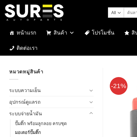
Skip
ค้นหา:
to
content
หน้าแรก
สินค้า
โปรโมชั่น
สิ
ติดต่อเรา
หมวดหมู่สินค้า
-21%
ระบบความเย็น
อุปกรณ์ดูแลรถ
ระบบจ่ายน้ำมัน
ปั๊มติ๊ก พร้อมลูกลอย ครบชุด
มอเตอร์ปั๊มติ๊ก