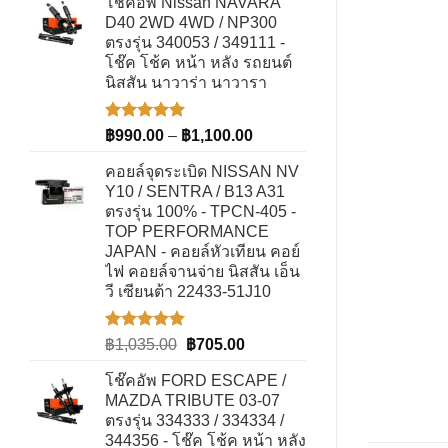
โช๊คอัพ Nissan NAVARA
was:
is:
คะแนน
D40 2WD 4WD / NP300
฿2,514.00.
฿1,662.00.
ตรงรุ่น 340053 / 349111 -
โช๊ค โช้ค หน้า หลัง รถยนต์
นิสสัน นาวาร่า นาวารา
ให้คะแนน
Price
฿
990.00
–
฿
1,100.00
5.00
ตั้งแต่
range:
1-5
คอยล์จุดระเบิด NISSAN NV
฿990.00
คะแนน
Y10 / SENTRA / B13 A31
through
ตรงรุ่น 100% - TPCN-405 -
฿1,100.00
TOP PERFORMANCE
JAPAN - คอยล์หัวเทียน คอย์
ไฟ คอยล์จานจ่าย นิสสัน เอ็น
วี เซียนต้า 22433-51J10
ให้คะแนน
Original
Current
฿
1,035.00
฿
705.00
5.00
ตั้งแต่
price
price
1-5
โช๊คอัพ FORD ESCAPE /
was:
is:
คะแนน
MAZDA TRIBUTE 03-07
฿1,035.00.
฿705.00.
ตรงรุ่น 334333 / 334334 /
344356 - โช๊ค โช้ค หน้า หลัง