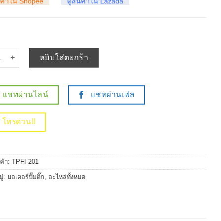
นค้าใน Shopee
ดูสินค้าใน Lazada
 มอเตอร์ ปั๊มติ๊ก ISUZU DMAX 03-10 / MU7 05-09 / CHEVROLET COLO
หยิบใส่ตะกร้า
แชทผ่านไลน์
แชทผ่านเฟส
โทรด่วน!!
นค้า:
TPFI-201
ู่:
มอเตอร์ปั๊มติ๊ก
,
อะไหล่ทั้งหมด