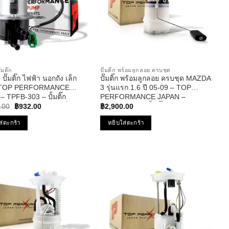
๊มติ๊ก
ปั๊มติ๊ก พร้อมลูกลอย ครบชุด
 ปั๊มติ๊ก ไฟฟ้า นอกถัง เล็ก
ปั๊มติ๊ก พร้อมลูกลอย ครบชุด MAZDA
 TOP PERFORMANCE
3 รุ่นแรก 1.6 ปี 05-09 – TOP
 TPFB-303 – ปั้มติ๊ก
PERFORMANCE JAPAN –
Original
Current
ัดแปลงใส่รถได้ทุกยี่ห้อ
TPFMZ-912 – ปั้มติ๊ก มาสด้า สาม
.00
฿
932.00
฿
2,900.00
price
price
was:
is:
ส่ตะกร้า
หยิบใส่ตะกร้า
฿1,188.00.
฿932.00.