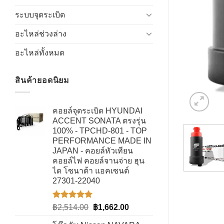
ระบบจุดระเบิด
อะไหล่ช่วงล่าง
อะไหล่ทั้งหมด
สินค้ายอดนิยม
คอยล์จุดระเบิด HYUNDAI
ACCENT SONATA ตรงรุ่น
100% - TPCHD-801 - TOP
PERFORMANCE MADE IN
JAPAN - คอยล์หัวเทียน
คอยล์ไฟ คอยล์จานจ่าย ฮุน
ได โซนาต้า แอคเซนต์
27301-22040
ให้คะแนน
Original
Current
฿
2,514.00
฿
1,662.00
5.00
ตั้งแต่
price
price
1-5