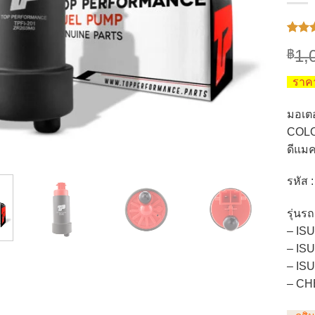
ให้
6
1,
฿
คะแ
4.33
จ
5 คะ
ราคา
เต็มบ
การให
คะแ
มอเตอ
ของลู
COLO
ดีแมค
รหัส 
รุ่น
– IS
– IS
– IS
– CH