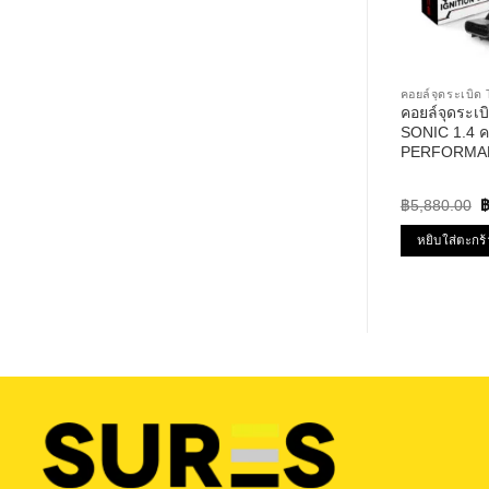
คอยล์จุดระเบ
คอยล์จุดระ
SONIC 1.4 ค
PERFORMAN
– TPCC-214 
โซนิก
O
฿
5,880.00
p
w
หยิบใส่ตะกร้
฿