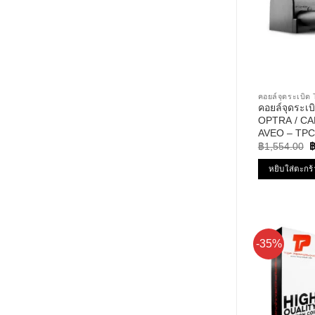
คอยล์จุดระเบ
คอยล์จุดระ
OPTRA / CA
AVEO – TPC
O
PERFORMANC
฿
1,554.00
p
ออฟต้า อาวีโอ
w
หยิบใส่ตะกร้
฿
-35%