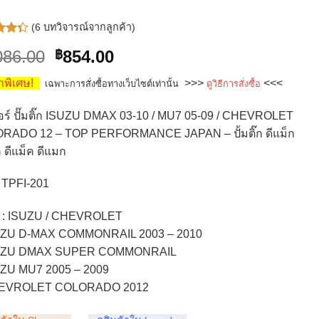
(
6
บทวิจารณ์จากลูกค้า)
Original
Current
086.00
854.00
฿
นน
าก
price
price
แนน
พิเศษ!
>>>
<<<
เฉพาะการสั่งซื้อทางเว็บไซต์เท่านั้น
ดูวิธีการสั่งซื้อ
was:
is:
น
้
฿1,086.00.
฿854.00.
นน
ร์ ปั๊มติ๊ก ISUZU DMAX 03-10 / MU7 05-09 / CHEVROLET
กค้า
RADO 12 – TOP PERFORMANCE JAPAN – ปั้มติ๊ก ดีแม็ก
 ดีแม็ค ดีแมก
: TPFI-201
รถ : ISUZU / CHEVROLET
UZU D-MAX COMMONRAIL 2003 – 2010
UZU DMAX SUPER COMMONRAIL
UZU MU7 2005 – 2009
EVROLET COLORADO 2012