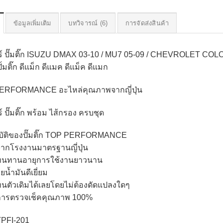
ข้อมูลเพิ่มเติม
บทวิจารณ์ (6)
การจัดส่งสินค้า
ร์ ปั๊มติ๊ก ISUZU DMAX 03-10 / MU7 05-09 / CHEVROLET 
ั้มติ๊ก ดีแม็ก ดีแมค ดีแม็ค ดีแมก
ERFORMANCE อะไหล่คุณภาพจากญี่ปุ่น
 ปั๊มติ๊ก พร้อม ไส้กรอง ครบชุด
บัติของปั๊มติ๊ก TOP PERFORMANCE
จากโรงงานมาตรฐานญี่ปุ่น
ุทนทานอายุการใช้งานยาวนาน
ายน้ำมันดีเยี่ยม
ทนตัวเดิมได้เลยโดยไม่ต้องดัดแปลงใดๆ
นการตรวจเช็คคุณภาพ 100%
 TPFI-201