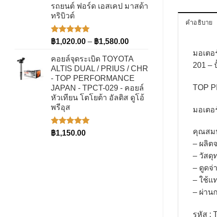
รถยนต์ ฟอร์ด เอสเคป มาสด้า
ทริบิวต์
คำอธิบาย
ให้คะแนน
Price
฿
1,020.00
–
฿
1,580.00
5.00
ตั้งแต่
range:
มอเตอ
1-5
คอยล์จุดระเบิด TOYOTA
฿1,020.00
คะแนน
201 – ป
ALTIS DUAL / PRIUS / CHR
through
- TOP PERFORMANCE
฿1,580.00
TOP P
JAPAN - TPCT-029 - คอยล์
หัวเทียน โตโยต้า อัลติส ดูโอ้
พรีอุส
มอเตอร์
คุณสม
ให้คะแนน
฿
1,150.00
5.00
ตั้งแต่
– ผลิต
1-5
คะแนน
– วัสด
– ดูดจ่
– ใช้แ
– ผ่า
รหัส :