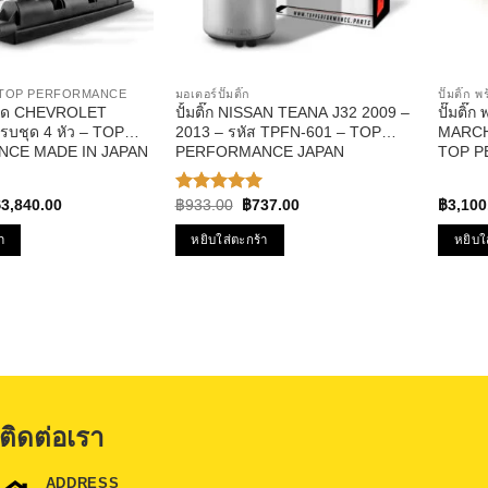
ิด TOP PERFORMANCE
มอเตอร์ปั๊มติ๊ก
ปั๊มติ๊ก
เบิด CHEVROLET
ปั้มติ๊ก NISSAN TEANA J32 2009 –
ปั๊มติ๊
รบชุด 4 หัว – TOP
2013 – รหัส TPFN-601 – TOP
MARCH
CE MADE IN JAPAN
PERFORMANCE JAPAN
TOP P
– คอยล์หัวเทียน โซนิค
TPFN-96
riginal
Current
Original
Current
฿
3,840.00
฿
933.00
฿
737.00
฿
3,100
ให้คะแนน
rice
price
price
price
5.00
ตั้งแต่
as:
is:
was:
is:
1-5
า
หยิบใส่ตะกร้า
หยิบใ
5,880.00.
฿3,840.00.
฿933.00.
฿737.00.
คะแนน
ติดต่อเรา
ADDRESS